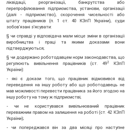
ліквідації, реорганізації, банкрутства або
перепрофілювання підприємства, установи, організації
(далі - підприємство), скорочення чисельності або
штату працівників (п. 1 ст. 40 КЗпП України), суди
зобов'язані з'ясувати:
§ чи справді у відповідача мали місце зміни в організації
виробництва і праці та якими доказами вони
підтверджуються;
§ чи додержано роботодавцем норм законодавства, що
2
регулюють вивільнення працівників (ст. 49
КЗпП
України):
- які є докази того, що працівник відмовився від
переведення на іншу роботу або що роботодавець не
мав можливості перевести працівника за його згодою на
іншу роботу на тому ж підприємстві;
- чи не користувався вивільнюваний працівник
переважним правом на залишення на роботі (ст. 42 КЗпП
України);
- чи попереджався він за два місяці про наступне