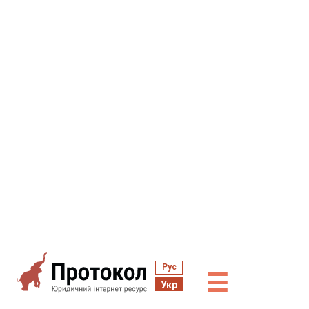
Рус
☰
Укр