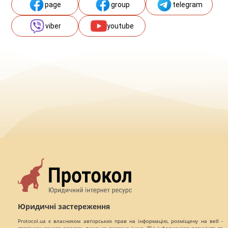
page
group
telegram
viber
youtube
Юридичні застереження
Protocol.ua є власником авторських прав на інформацію, розміщену на веб -
сторінках даного ресурсу, якщо не вказано інше. Під інформацією розуміються