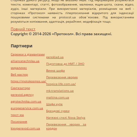
тексти, коментарі, статті, фотозображення, малюнки, ящик-шота, скани, відео,
аудіо, інші матеріали. При використанні матеріалів, розміщених на веб -
сторінках «Протокол» наявність гіперпосилання відкритого для індексації
пошуковими системами на protocol.ua обов`язкове. Під використанням
розуміється копіювання, адаптація, рерайтинг, модифікація тощо.
Повний текст
Copyright © 2014-2026 «Протокол». Всі права захищені.
Партнери
Сережки з діамантами
pereklad.ua
alliancetechnika.ua
Підготовка до НМТ / ЗНО
миралинкс
Винна шафа
Веб мастер
Перевезення хворих
https://motokosmos.ua/
hospice-life.com.ua/
Синтезатори
mk-translations.ua
perevod.agency
maltina.com.ua
agrotechnika.com.ua
Шафи купе
europeservice.com.ua
Брендові сумки
текст юа
Натяжні стелі Nova Stelya
Посилання
Перевезення хворих за
kievperevod.com.ua
кордон