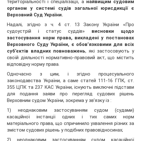
територіальності і спеціалізації, а
найвищим судовим
органом у системі судів загальної юрисдикції є
Верховний Суд України.
Надалі, згідно з ч. 4 ст. 13 Закону України «Про
судоустрій і статус суддів»
висновки щодо
застосування норм права, викладені у постановах
Верховного Суду України, є обов’язковими для всіх
суб’єктів владних повноважень
, які застосовують у
своїй діяльності нормативно-правовий акт, що містить
відповідну норму права.
Одночасно з цим, і згідно процесуального
законодавства України, а саме статей 111-16 ГПК, ст.
355 ЦПК та 237 КАС України, існують виключні підстави
для подання заяви про перегляд судових рішень
Верховним судом України, зокрема у зв’язку із :
1) неоднаковим застосуванням судом (судами)
касаційної інстанції одних і тих самих норм
матеріального права, що спричинило ухвалення різних за
змістом судових рішень у подібних правовідносинах;
2) неоднаковим застосуванням судом касаційної