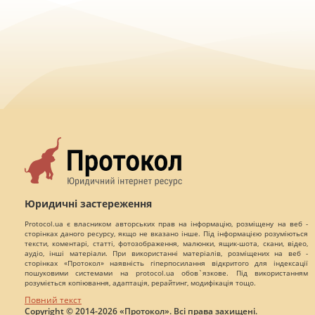
Юридичні застереження
Protocol.ua є власником авторських прав на інформацію, розміщену на веб -
сторінках даного ресурсу, якщо не вказано інше. Під інформацією розуміються
тексти, коментарі, статті, фотозображення, малюнки, ящик-шота, скани, відео,
аудіо, інші матеріали. При використанні матеріалів, розміщених на веб -
сторінках «Протокол» наявність гіперпосилання відкритого для індексації
пошуковими системами на protocol.ua обов`язкове. Під використанням
розуміється копіювання, адаптація, рерайтинг, модифікація тощо.
Повний текст
Copyright © 2014-2026 «Протокол». Всі права захищені.