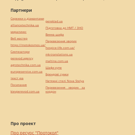
Партнери
Сережки з діамантами
pereklad.ua
alliancetechnika.ua
Підготовка до НМТ / ЗНО
миралинкс
Винна шафа
Веб мастер
Перевезення хворих
https://motokosmos.ua/
hospice-life.com.ua/
Синтезатори
mk-translations.ua
perevod.agency
maltina.com.ua
agrotechnika.com.ua
Шафи купе
europeservice.com.ua
Брендові сумки
текст юа
Натяжні стелі Nova Stelya
Посилання
Перевезення хворих за
kievperevod.com.ua
кордон
Про проект
Про ресурс "Протокол"