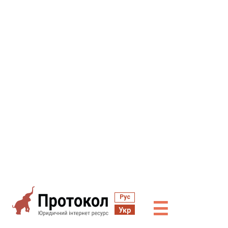
Рус
☰
Укр