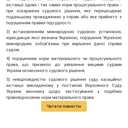
інстанції одних і тих самих норм процесуального права -
при оскарженні судового рішення, яке перешкоджає
подальшому провадженню у справі або яке прийнято з
порушенням правил підсудності;
3) встановленням міжнародною судовою установою,
юрисдикція якої визнана Україною, порушення Україною
міжнародних зобов’язань при вирішенні даної справи
судом;
4) порушенням норм матеріального чи процесуального
права, що призвело до ухвалення вищими судами
України незаконного судового рішення;
5) невідповідністю судового рішення суду касаційної
інстанції викладеному у постанові Верховного Суду
України висновку щодо застосування у подібних
правовідносинах норм матеріального права.
Читати повністю