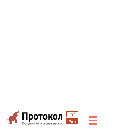
Рус
☰
Укр