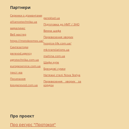
Партнери
Сережки з діамантами
pereklad.ua
alliancetechnika.ua
Підготовка до НМТ / ЗНО
миралинкс
Винна шафа
Веб мастер
Перевезення хворих
https://motokosmos.ua/
hospice-life.com.ua/
Синтезатори
mk-translations.ua
perevod.agency
maltina.com.ua
agrotechnika.com.ua
Шафи купе
europeservice.com.ua
Брендові сумки
текст юа
Натяжні стелі Nova Stelya
Посилання
Перевезення хворих за
kievperevod.com.ua
кордон
Про проект
Про ресурс "Протокол"