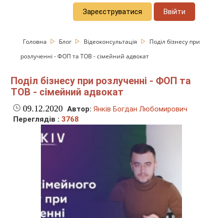
Зареєструватися
Ввійти
Головна
Блог
Відеоконсультація
Поділ бізнесу при
розлученні - ФОП та ТОВ - сімейний адвокат
Поділ бізнесу при розлученні - ФОП та
ТОВ - сімейний адвокат
09.12.2020
Автор:
Янків Богдан Любомирович
Переглядів :
3768