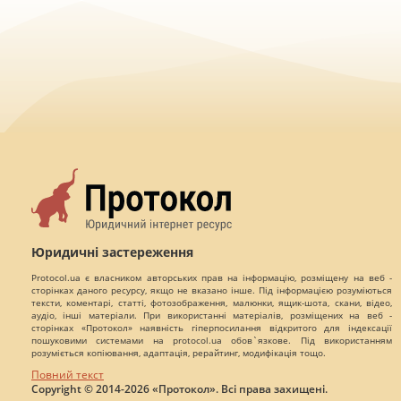
Юридичні застереження
Protocol.ua є власником авторських прав на інформацію, розміщену на веб -
сторінках даного ресурсу, якщо не вказано інше. Під інформацією розуміються
тексти, коментарі, статті, фотозображення, малюнки, ящик-шота, скани, відео,
аудіо, інші матеріали. При використанні матеріалів, розміщених на веб -
сторінках «Протокол» наявність гіперпосилання відкритого для індексації
пошуковими системами на protocol.ua обов`язкове. Під використанням
розуміється копіювання, адаптація, рерайтинг, модифікація тощо.
Повний текст
Copyright © 2014-2026 «Протокол». Всі права захищені.