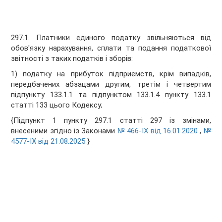
297.1. Платники єдиного податку звільняються від
обов'язку нарахування, сплати та подання податкової
звітності з таких податків і зборів:
1) податку на прибуток підприємств, крім випадків,
передбачених абзацами другим, третім і четвертим
підпункту 133.1.1 та підпунктом 133.1.4 пункту 133.1
статті 133 цього Кодексу;
{Підпункт 1 пункту 297.1 статті 297 із змінами,
внесеними згідно із Законами
№ 466-IX від 16.01.2020
,
№
4577-IX від 21.08.2025
}