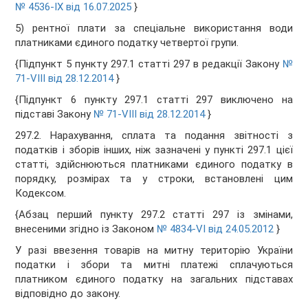
№ 4536-IX від 16.07.2025
}
5) рентної плати за спеціальне використання води
платниками єдиного податку четвертої групи.
{Підпункт 5 пункту 297.1 статті 297 в редакції Закону
№
71-VIII від 28.12.2014
}
{Підпункт 6 пункту 297.1 статті 297 виключено на
підставі Закону
№ 71-VIII від 28.12.2014
}
297.2. Нарахування, сплата та подання звітності з
податків і зборів інших, ніж зазначені у пункті 297.1 цієї
статті, здійснюються платниками єдиного податку в
порядку, розмірах та у строки, встановлені цим
Кодексом.
{Абзац перший пункту 297.2 статті 297 із змінами,
внесеними згідно із Законом
№ 4834-VI від 24.05.2012
}
У разі ввезення товарів на митну територію України
податки і збори та митні платежі сплачуються
платником єдиного податку на загальних підставах
відповідно до закону.