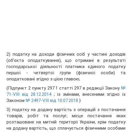
2) податку на доходи фізичних осіб у частині доходів
(об’єкта оподаткування), що отримані в результаті
господарської діяльності платника єдиного податку
першої - четвертої групи (фізичної особи) та
оподатковані згідно з цією главою;
{Підпункт 2 пункту 297.1 статті 297 в редакції Закону
№
71-VIII від 28.12.2014
; із змінами, внесеними згідно із
Законом
№ 2497-VIII від 10.07.2018
}
3) податку на додану вартість з операцій з постачання
товарів, робіт та послуг, місце постачання яких
розташоване на митній території України, крім податку
на додану вартість, що сплачується фізичними особами