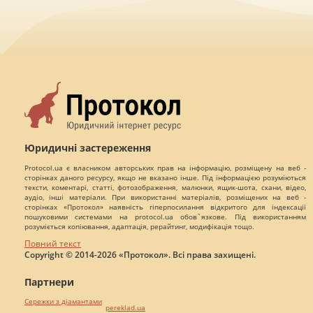
Юридичні застереження
Protocol.ua є власником авторських прав на інформацію, розміщену на веб -
сторінках даного ресурсу, якщо не вказано інше. Під інформацією розуміються
тексти, коментарі, статті, фотозображення, малюнки, ящик-шота, скани, відео,
аудіо, інші матеріали. При використанні матеріалів, розміщених на веб -
сторінках «Протокол» наявність гіперпосилання відкритого для індексації
пошуковими системами на protocol.ua обов`язкове. Під використанням
розуміється копіювання, адаптація, рерайтинг, модифікація тощо.
Повний текст
Copyright © 2014-2026 «Протокол». Всі права захищені.
Партнери
Сережки з діамантами
pereklad.ua