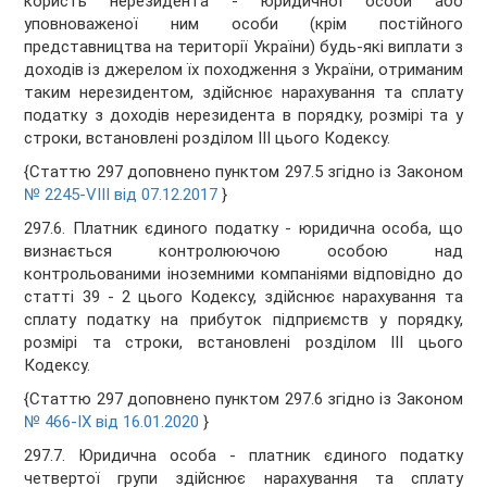
користь нерезидента - юридичної особи або
уповноваженої ним особи (крім постійного
представництва на території України) будь-які виплати з
доходів із джерелом їх походження з України, отриманим
таким нерезидентом, здійснює нарахування та сплату
податку з доходів нерезидента в порядку, розмірі та у
строки, встановлені розділом III цього Кодексу.
{Статтю 297 доповнено пунктом 297.5 згідно із Законом
№ 2245-VIII від 07.12.2017
}
297.6. Платник єдиного податку - юридична особа, що
визнається контролюючою особою над
контрольованими іноземними компаніями відповідно до
статті 39 - 2 цього Кодексу, здійснює нарахування та
сплату податку на прибуток підприємств у порядку,
розмірі та строки, встановлені розділом III цього
Кодексу.
{Статтю 297 доповнено пунктом 297.6 згідно із Законом
№ 466-IX від 16.01.2020
}
297.7. Юридична особа - платник єдиного податку
четвертої групи здійснює нарахування та сплату