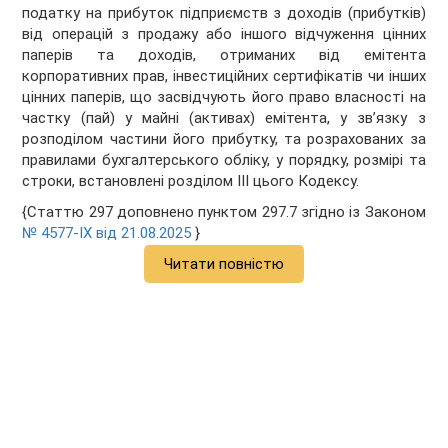
податку на прибуток підприємств з доходів (прибутків)
від операцій з продажу або іншого відчуження цінних
паперів та доходів, отриманих від емітента
корпоративних прав, інвестиційних сертифікатів чи інших
цінних паперів, що засвідчують його право власності на
частку (пай) у майні (активах) емітента, у зв’язку з
розподілом частини його прибутку, та розрахованих за
правилами бухгалтерського обліку, у порядку, розмірі та
строки, встановлені розділом III цього Кодексу.
{Статтю 297 доповнено пунктом 297.7 згідно із Законом
№ 4577-IX від 21.08.2025
}
Читати повністю