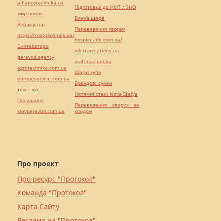
alliancetechnika.ua
Підготовка до НМТ / ЗНО
миралинкс
Винна шафа
Веб мастер
Перевезення хворих
https://motokosmos.ua/
hospice-life.com.ua/
Синтезатори
mk-translations.ua
perevod.agency
maltina.com.ua
agrotechnika.com.ua
Шафи купе
europeservice.com.ua
Брендові сумки
текст юа
Натяжні стелі Nova Stelya
Посилання
Перевезення хворих за
kievperevod.com.ua
кордон
Про проект
Про ресурс "Протокол"
Команда "Протокол"
Карта Сайту
Реклама на "Протокол"