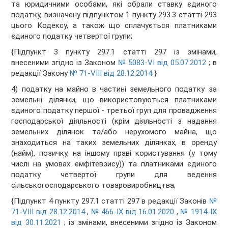
та юридичними особами, які обрали ставку єдиного
податку, визначену підпунктом 1 пункту 293.3 статті 293
цього Кодексу, а також що сплачується платниками
єдиного податку четвертої групи;
{Підпункт 3 пункту 297.1 статті 297 із змінами,
внесеними згідно із Законом
№ 5083-VI від 05.07.2012
; в
редакції Закону
№ 71-VIII від 28.12.2014
}
4) податку на майно в частині земельного податку за
земельні ділянки, що використовуються платниками
єдиного податку першої - третьої груп для провадження
господарської діяльності (крім діяльності з надання
земельних ділянок та/або нерухомого майна, що
знаходиться на таких земельних ділянках, в оренду
(найм), позичку, на іншому праві користування (у тому
числі на умовах емфітевзису)) та платниками єдиного
податку четвертої групи для ведення
сільськогосподарського товаровиробництва;
{Підпункт 4 пункту 297.1 статті 297 в редакції Законів
№
71-VIII від 28.12.2014
,
№ 466-IX від 16.01.2020
,
№ 1914-IX
від 30.11.2021
; із змінами, внесеними згідно із Законом