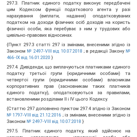
297.3. Платник єдиного податку виконує передбачені
цим Кодексом функції податкового агента у разі
нарахування (виплати, надання) оподатковуваних
податком на доходи фізичних осіб доходів на користь
фізичної особи, яка перебуває з ним у трудових або
цивільно-правових відносинах.
{Пункт 297.3 статті 297 із змінами, внесеними згідно із
Законом
№ 2497-VIII від 10.07.2018
; в редакції Закону
№
466-IX від 16.01.2020
}
297.4. Дивіденди, що виплачуються платниками єдиного
податку третьої групи (юридичними особами) та
четвертої групи (юридичними особами) власникам
корпоративних прав (засновникам таких платників
єдиного податку), оподатковуються за правилами,
встановленими розділами II і IV цього Кодексу.
{Статтю 297 доповнено пунктом 297.4 згідно із Законом
№ 1797-VIII від 21.12.2016
; із змінами, внесеними згідно із
Законом
№ 2497-VIII від 10.07.2018
}
297.5. Платник єдиного податку, який здійснює на