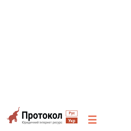
Рус
☰
Укр