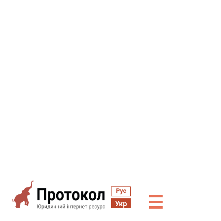
Рус
☰
Укр