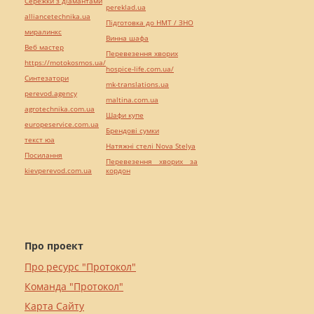
Сережки з діамантами
pereklad.ua
alliancetechnika.ua
Підготовка до НМТ / ЗНО
миралинкс
Винна шафа
Веб мастер
Перевезення хворих
https://motokosmos.ua/
hospice-life.com.ua/
Синтезатори
mk-translations.ua
perevod.agency
maltina.com.ua
agrotechnika.com.ua
Шафи купе
europeservice.com.ua
Брендові сумки
текст юа
Натяжні стелі Nova Stelya
Посилання
Перевезення хворих за
kievperevod.com.ua
кордон
Про проект
Про ресурс "Протокол"
Команда "Протокол"
Карта Сайту