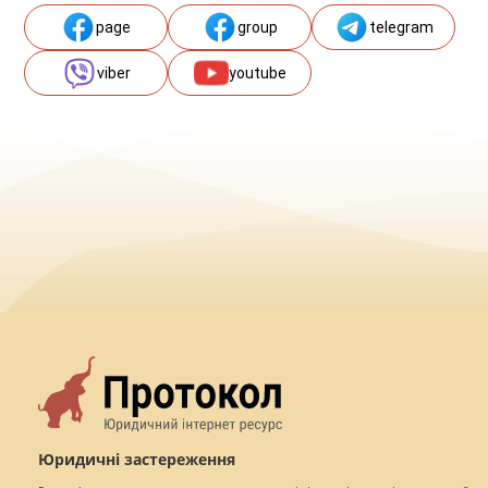
page
group
telegram
viber
youtube
Юридичні застереження