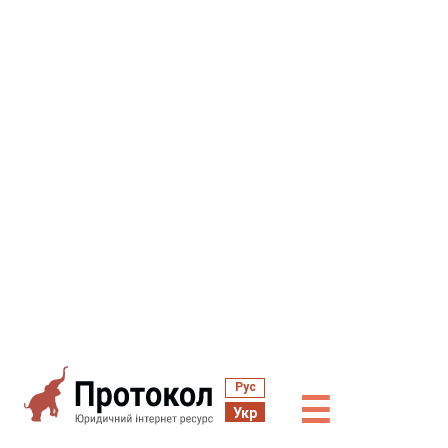
Рус
☰
Укр