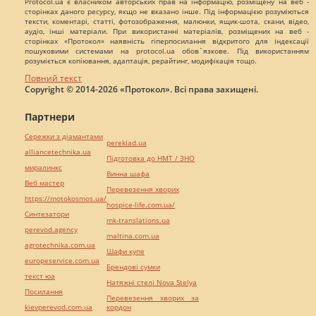
Protocol.ua є власником авторських прав на інформацію, розміщену на веб -
сторінках даного ресурсу, якщо не вказано інше. Під інформацією розуміються
тексти, коментарі, статті, фотозображення, малюнки, ящик-шота, скани, відео,
аудіо, інші матеріали. При використанні матеріалів, розміщених на веб -
сторінках «Протокол» наявність гіперпосилання відкритого для індексації
пошуковими системами на protocol.ua обов`язкове. Під використанням
розуміється копіювання, адаптація, рерайтинг, модифікація тощо.
Повний текст
Copyright © 2014-2026 «Протокол». Всі права захищені.
Партнери
Сережки з діамантами
pereklad.ua
alliancetechnika.ua
Підготовка до НМТ / ЗНО
миралинкс
Винна шафа
Веб мастер
Перевезення хворих
https://motokosmos.ua/
hospice-life.com.ua/
Синтезатори
mk-translations.ua
perevod.agency
maltina.com.ua
agrotechnika.com.ua
Шафи купе
europeservice.com.ua
Брендові сумки
текст юа
Натяжні стелі Nova Stelya
Посилання
Перевезення хворих за
kievperevod.com.ua
кордон