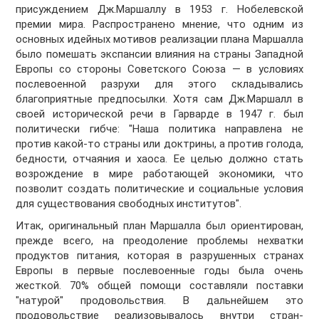
присуждением Дж.Маршаллу в 1953 г. Нобелевской
премии мира. Распространено мнение, что одним из
основных идейных мотивов реализации плана Маршалла
было помешать экспансии влияния на страны Западной
Европы со стороны Советского Союза — в условиях
послевоенной разрухи для этого складывались
благоприятные предпосылки. Хотя сам Дж.Маршалл в
своей исторической речи в Гарварде в 1947 г. был
политически гибче: "Наша политика направлена не
против какой-то страны или доктрины, а против голода,
бедности, отчаяния и хаоса. Ее целью должно стать
возрождение в мире работающей экономики, что
позволит создать политические и социальные условия
для существования свободных институтов".
Итак, оригинальный план Маршалла был ориентирован,
прежде всего, на преодоление проблемы нехватки
продуктов питания, которая в разрушенных странах
Европы в первые послевоенные годы была очень
жесткой. 70% общей помощи составляли поставки
"натурой" продовольствия. В дальнейшем это
продовольствие реализовывалось внутри стран-