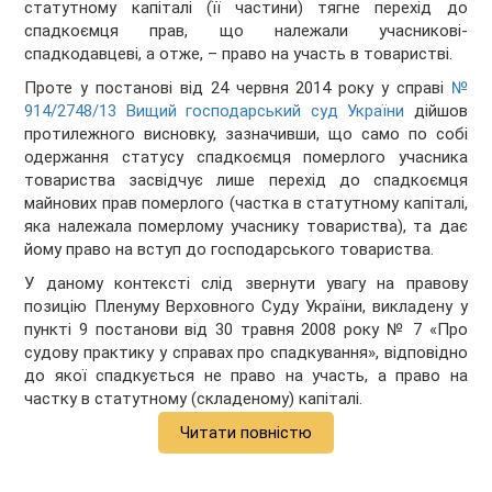
статутному капіталі (її частини) тягне перехід до
спадкоємця прав, що належали учасникові-
спадкодавцеві, а отже, – право на участь в товаристві.
Проте у постанові від 24 червня 2014 року у справі
№
914/2748/13 Вищий господарський суд України
дійшов
протилежного висновку, зазначивши, що само по собі
одержання статусу спадкоємця померлого учасника
товариства засвідчує лише перехід до спадкоємця
майнових прав померлого (частка в статутному капіталі,
яка належала померлому учаснику товариства), та дає
йому право на вступ до господарського товариства.
У даному контексті слід звернути увагу на правову
позицію Пленуму Верховного Суду України, викладену у
пункті 9 постанови від 30 травня 2008 року № 7 «Про
судову практику у справах про спадкування», відповідно
до якої спадкується не право на участь, а право на
частку в статутному (складеному) капіталі.
Читати повністю