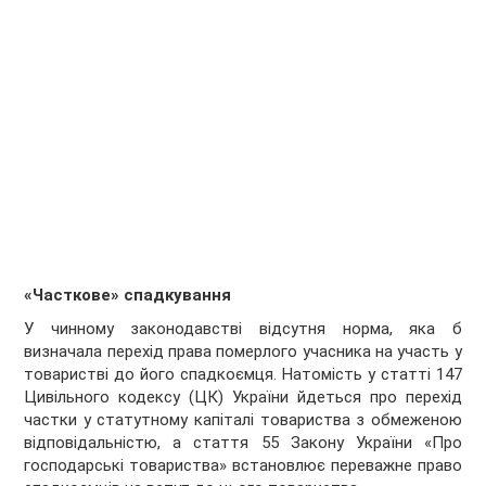
«Часткове» спадкування
У чинному законодавстві відсутня норма, яка б
визначала перехід права померлого учасника на участь у
товаристві до його спадкоємця. Натомість у статті 147
Цивільного кодексу (ЦК) України йдеться про перехід
частки у статутному капіталі товариства з обмеженою
відповідальністю, а стаття 55 Закону України «Про
господарські товариства» встановлює переважне право