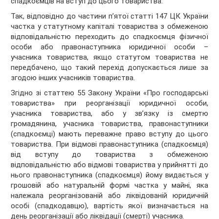
спадкоємців на вступ до цього товариства.
Так, відповідно до частини п’ятої статті 147 ЦК України
частка у статутному капіталі товариства з обмеженою
відповідальністю переходить до спадкоємця фізичної
особи або правонаступника юридичної особи –
учасника товариства, якщо статутом товариства не
передбачено, що такий перехід допускається лише за
згодою інших учасників товариства.
Згідно зі статтею 55 Закону України «Про господарські
товариства» при реорганізації юридичної особи,
учасника товариства, або у зв’язку із смертю
громадянина, учасника товариства, правонаступники
(спадкоємці) мають переважне право вступу до цього
товариства. При відмові правонаступника (спадкоємця)
від вступу до товариства з обмеженою
відповідальністю або відмові товариства у прийнятті до
нього правонаступника (спадкоємця) йому видається у
грошовій або натуральній формі частка у майні, яка
належала реорганізованій або ліквідованій юридичній
особі (спадкодавцю), вартість якої визначається на
день реорганізації або ліквідації (смерті) учасника.