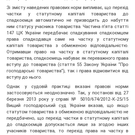
Зі змісту наведених правових норм випливає, що перехід
частки у статутному капіталі товариства до
спадкоємця автоматично не призводить до набуття
ним статусу учасника товариства. Частина п’ята статті
147 ЦК України передбачає спадкування спадкоємцем
права спадкодавця саме на частку у статутному
капіталі товариства з обмеженою відповідальністю.
Отримавши право на частку в статутному капіталі
товариства, спадкоємець набуває як переважного права
вступу до товариства (стаття 55 Закону України “Про
господарські товариства”), так і права відмовитися від
вступу до нього.
Однак у судовій практиці вказані правові норми
застосовуються неоднозначно. Так, у постанові від 27
березня 2013 року у справі № 5010/674/2012-К-25/15
Вищий господарський суд України вказав, що якщо
статутом товариства з обмеженою відповідальністю не
передбачено, що перехід частки в статутному капіталі
до спадкоємців допускається лише за згодою інших
учасників товариства, то перехід права на частку в