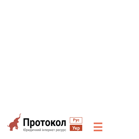
Рус
☰
Укр