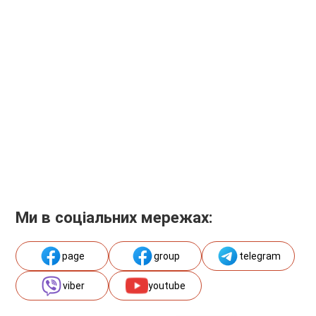
Ми в соціальних мережах:
page
group
telegram
viber
youtube