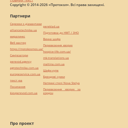
Повний текст
Copyright © 2014-2026 «Протокол». Всі права захищені.
Партнери
Сережки з діамантами
pereklad.ua
alliancetechnika.ua
Підготовка до НМТ / ЗНО
миралинкс
Винна шафа
Веб мастер
Перевезення хворих
https://motokosmos.ua/
hospice-life.com.ua/
Синтезатори
mk-translations.ua
perevod.agency
maltina.com.ua
agrotechnika.com.ua
Шафи купе
europeservice.com.ua
Брендові сумки
текст юа
Натяжні стелі Nova Stelya
Посилання
Перевезення хворих за
kievperevod.com.ua
кордон
Про проект