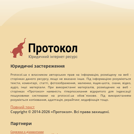
Юридичні застереження
Protocol.ua є власником авторських прав на інформацію, розміщену на веб -
сторінках даного ресурсу, якщо не вказано інше. Під інформацією розуміються
тексти, коментарі, статті, фотозображення, малюнки, ящик-шота, скани, відео,
аудіо, інші матеріали. При використанні матеріалів, розміщених на веб -
сторінках «Протокол» наявність гіперпосилання відкритого для індексації
пошуковими системами на protocol.ua обов`язкове. Під використанням
розуміється копіювання, адаптація, рерайтинг, модифікація тощо.
Повний текст
Copyright © 2014-2026 «Протокол». Всі права захищені.
Партнери
Сережки з діамантами