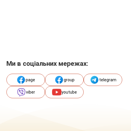
Ми в соціальних мережах:
page
group
telegram
viber
youtube