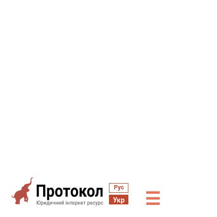
Рус
☰
Укр