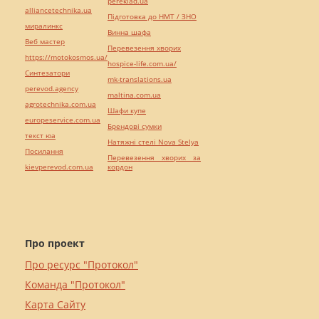
pereklad.ua
alliancetechnika.ua
Підготовка до НМТ / ЗНО
миралинкс
Винна шафа
Веб мастер
Перевезення хворих
https://motokosmos.ua/
hospice-life.com.ua/
Синтезатори
mk-translations.ua
perevod.agency
maltina.com.ua
agrotechnika.com.ua
Шафи купе
europeservice.com.ua
Брендові сумки
текст юа
Натяжні стелі Nova Stelya
Посилання
Перевезення хворих за
kievperevod.com.ua
кордон
Про проект
Про ресурс "Протокол"
Команда "Протокол"
Карта Сайту