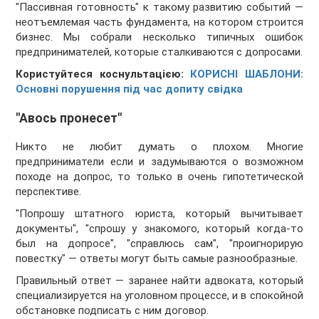
"Пассивная готовность" к такому развитию событий —
неотъемлемая часть фундамента, на котором строится
бизнес. Мы собрали несколько типичных ошибок
предпринимателей, которые сталкиваются с допросами.
Користуйтеся коснультацією:
КОРИСНІ ШАБЛОНИ:
Основні порушення під час допиту свідка
"Авось пронесет"
Никто не любит думать о плохом. Многие
предприниматели если и задумываются о возможном
походе на допрос, то только в очень гипотетической
перспективе.
"Попрошу штатного юриста, который вычитывает
документы", "спрошу у знакомого, который когда-то
был на допросе", "справлюсь сам", "проигнорирую
повестку" — ответы могут быть самые разнообразные.
Правильный ответ — заранее найти адвоката, который
специализируется на уголовном процессе, и в спокойной
обстановке подписать с ним договор.