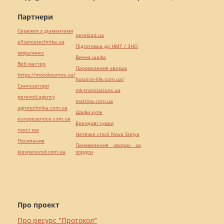
Партнери
Сережки з діамантами
pereklad.ua
alliancetechnika.ua
Підготовка до НМТ / ЗНО
миралинкс
Винна шафа
Веб мастер
Перевезення хворих
https://motokosmos.ua/
hospice-life.com.ua/
Синтезатори
mk-translations.ua
perevod.agency
maltina.com.ua
agrotechnika.com.ua
Шафи купе
europeservice.com.ua
Брендові сумки
текст юа
Натяжні стелі Nova Stelya
Посилання
Перевезення хворих за
kievperevod.com.ua
кордон
Про проект
Про ресурс "Протокол"