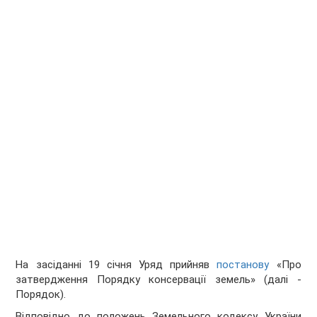
На засіданні 19 січня Уряд прийняв
постанову
«Про
затвердження Порядку консервації земель» (далі -
Порядок).
Відповідно до положень Земельного кодексу України