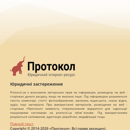
Юридичні застереження
Protocol.ua є власником авторських прав на інформацію, розміщену на веб -
сторінках даного ресурсу, якщо не вказано інше. Під інформацією розуміються
тексти, коментарі, статті, фотозображення, малюнки, ящик-шота, скани, відео,
аудіо, інші матеріали. При використанні матеріалів, розміщених на веб -
сторінках «Протокол» наявність гіперпосилання відкритого для індексації
пошуковими системами на protocol.ua обов`язкове. Під використанням
розуміється копіювання, адаптація, рерайтинг, модифікація тощо.
Повний текст
Copyright © 2014-2026 «Протокол». Всі права захищені.