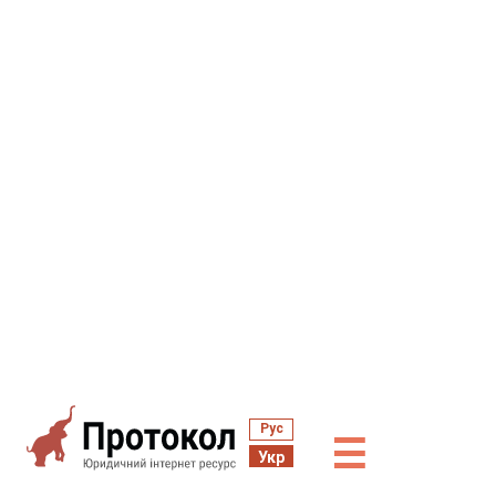
Рус
☰
Укр