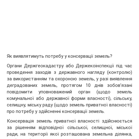
Як виявлятимуть потребу у консервації земель?
Органи Держгеокадастру або Держекоінспекції під час
проведення заходів з державного нагляду (контролю)
за використанням та охороною земель, у разі виявлення
деградованих земель, протягом 10 днів зобов’язані
повідомити уповноважений орган (щодо земель
комунальної або державної форми власності), сільську,
селищну, міську раду (щодо земель приватної власності)
про потребу у здійсненні консервації земель.
Консервація земель приватної власності здійснюється
за рішенням відповідної сільської, селищної, міської
ради, на території якої розташована земельна ділянка,