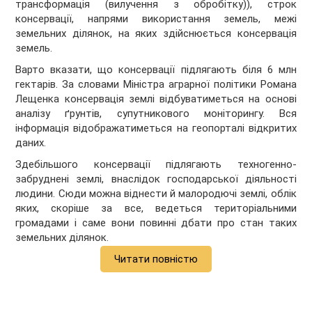
трансформація (вилучення з обробітку)), строк
консервації, напрями використання земель, межі
земельних ділянок, на яких здійснюється консервація
земель.
Варто вказати, що консервації підлягають біля 6 млн
гектарів. За словами Міністра аграрної політики Романа
Лещенка консервація землі відбуватиметься на основі
аналізу ґрунтів, супутникового моніторингу. Вся
інформація відображатиметься на геопорталі відкритих
даних.
Здебільшого консервації підлягають техногенно-
забруднені землі, внаслідок господарської діяльності
людини. Сюди можна віднести й малородючі землі, облік
яких, скоріше за все, ведеться територіальними
громадами і саме вони повинні дбати про стан таких
земельних ділянок.
Читати повністю