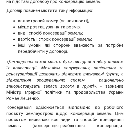
на підставі договору про консервацію земель.
Договір повинен містити таку інформацію:
кадастровий номер (за наявності);
місце розташування та розмір;
вид і спосіб консервації земель;
вартість і строк консервації земель;
інші умови, які сторони вважають за потрібне
передбачити у договорі.
«Деградовані землі мають бути виведені з обігу шляхом
їх консервації. Механізм залужування, заліснення та
ренатуралізації дозволить відновити виснажені ґрунти, а
відновлення зрошувальних систем – раціонально
використовувати запаси вологи в ґрунті»,
- зазначив
Міністр аграрної політики та продовольства України
Роман Лещенко.
Консервація здійснюється відповідно до робочого
проєкту землеустрою щодо консервації земель. Цим
проєктом визначаються види та способи консервації
земель (консервація-реабілітація, консервація-