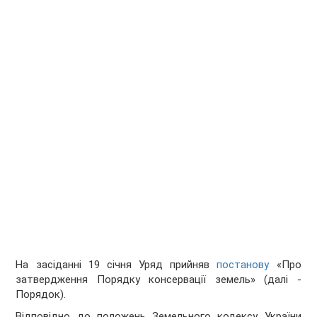
На засіданні 19 січня Уряд прийняв
постанову
«Про
затвердження Порядку консервації земель» (далі -
Порядок).
Відповідно до положень Земельного кодексу України