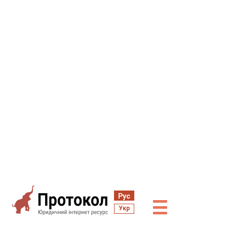
Рус
☰
Укр