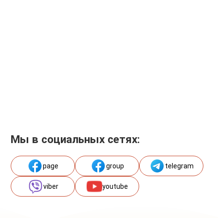
Мы в социальных сетях:
page
group
telegram
viber
youtube