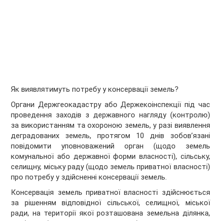
Як виявлятимуть потребу у консервації земель?
Органи Держгеокадастру або Держекоінспекції під час
проведення заходів з державного нагляду (контролю)
за використанням та охороною земель, у разі виявлення
деградованих земель, протягом 10 днів зобов’язані
повідомити уповноважений орган (щодо земель
комунальної або державної форми власності), сільську,
селищну, міську раду (щодо земель приватної власності)
про потребу у здійсненні консервації земель.
Консервація земель приватної власності здійснюється
за рішенням відповідної сільської, селищної, міської
ради, на території якої розташована земельна ділянка,