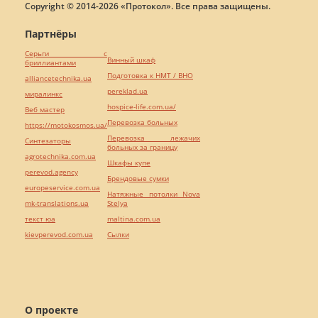
Copyright © 2014-2026 «Протокол». Все права защищены.
Партнёры
Серьги с
Винный шкаф
бриллиантами
Подготовка к НМТ / ВНО
alliancetechnika.ua
pereklad.ua
миралинкс
hospice-life.com.ua/
Веб мастер
Перевозка больных
https://motokosmos.ua/
Перевозка лежачих
Синтезаторы
больных за границу
agrotechnika.com.ua
Шкафы купе
perevod.agency
Брендовые сумки
europeservice.com.ua
Натяжные потолки Nova
mk-translations.ua
Stelya
текст юа
maltina.com.ua
kievperevod.com.ua
Cылки
О проекте