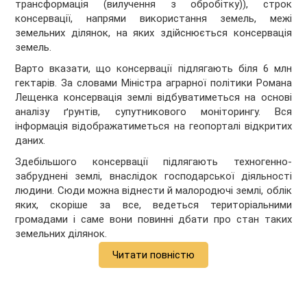
трансформація (вилучення з обробітку)), строк
консервації, напрями використання земель, межі
земельних ділянок, на яких здійснюється консервація
земель.
Варто вказати, що консервації підлягають біля 6 млн
гектарів. За словами Міністра аграрної політики Романа
Лещенка консервація землі відбуватиметься на основі
аналізу ґрунтів, супутникового моніторингу. Вся
інформація відображатиметься на геопорталі відкритих
даних.
Здебільшого консервації підлягають техногенно-
забруднені землі, внаслідок господарської діяльності
людини. Сюди можна віднести й малородючі землі, облік
яких, скоріше за все, ведеться територіальними
громадами і саме вони повинні дбати про стан таких
земельних ділянок.
Читати повністю