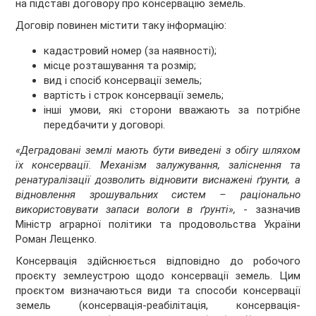
на підставі договору про консервацію земель.
Договір повинен містити таку інформацію:
кадастровий номер (за наявності);
місце розташування та розмір;
вид і спосіб консервації земель;
вартість і строк консервації земель;
інші умови, які сторони вважають за потрібне
передбачити у договорі.
«Деградовані землі мають бути виведені з обігу шляхом
їх консервації. Механізм залужування, заліснення та
ренатуралізації дозволить відновити виснажені ґрунти, а
відновлення зрошувальних систем – раціонально
використовувати запаси вологи в ґрунті»,
- зазначив
Міністр аграрної політики та продовольства України
Роман Лещенко.
Консервація здійснюється відповідно до робочого
проєкту землеустрою щодо консервації земель. Цим
проєктом визначаються види та способи консервації
земель (консервація-реабілітація, консервація-