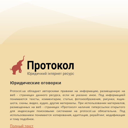
Юридические оговорки
Protocol.ua обладает авторскими правами на информацию, размещенную на
веб - страницах данного ресурса, если не указано иное. Под информацией
понимаются тексты, комментарии, статьи, фотоизображения, рисунки, ящик-
шота, сканы, видео, аудио, другие материалы. При использовании материалов,
размещенных на веб - страницах «Протокол» наличие гиперссылки открытого
для индексации поисковыми системами на protocol.ua обязательна. Под
использованием понимается копирования, адаптация, рерайтинг, модификация
и тому подобное.
Полный текст