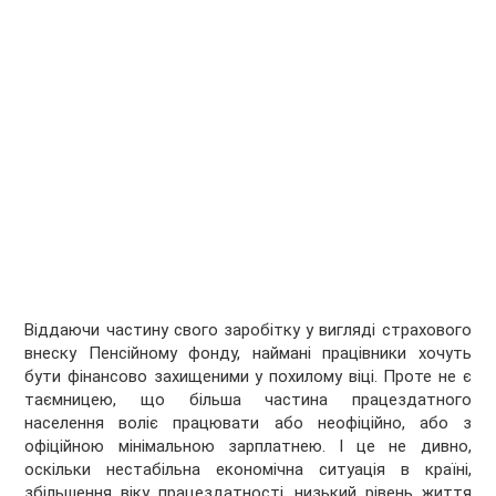
Віддаючи частину свого заробітку у вигляді страхового
внеску Пенсійному фонду, наймані працівники хочуть
бути фінансово захищеними у похилому віці. Проте не є
таємницею, що більша частина працездатного
населення воліє працювати або неофіційно, або з
офіційною мінімальною зарплатнею. І це не дивно,
оскільки нестабільна економічна ситуація в країні,
збільшення віку працездатності, низький рівень життя