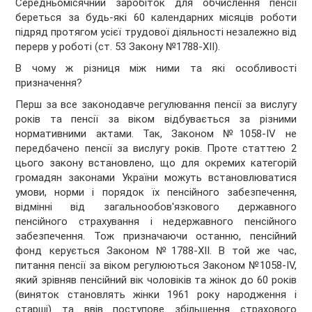
Середньомісячний заробіток для обчислення пенсії
береться за будь-які 60 календарних місяців роботи
підряд протягом усієї трудової діяльності незалежно від
перерв у роботі (ст. 53 Закону №1788-XII).
В чому ж різниця між ними та які особливості
призначення?
Перш за все законодавче регулювання пенсії за вислугу
років та пенсії за віком відбувається за різними
нормативними актами. Так, Законом №1058-IV не
передбачено пенсії за вислугу років. Проте статтею 2
цього закону встановлено, що для окремих категорій
громадян законами України можуть встановлюватися
умови, норми і порядок їх пенсійного забезпечення,
відмінні від загальнообов'язкового державного
пенсійного страхування і недержавного пенсійного
забезпечення. Тож призначаючи останню, пенсійний
фонд керується Законом №1788-XII. В той же час,
питання пенсії за віком регулюються Законом №1058-IV,
який зрівняв пенсійний вік чоловіків та жінок до 60 років
(виняток становлять жінки 1961 року народження і
старші) та ввів поступове збільшення страхового