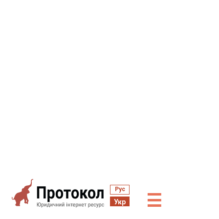
Рус
☰
Укр