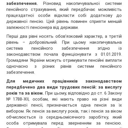
забезпечення.
Різновид накопичувальної системи
пенсійного страхування, який передбачає можливість
працездатної особи відкласти собі додаткову до
державної пенсію. Цей рівень повинен сприяти меншій
залежності пенсіонера від держави.
Перші два рівні носять обов’язковий характер, а третій
рівень – добровільний. При цьому накопичувальна
система пенсійного забезпечення згідно із
законодавством почала функціонувати з 01.01.2019.
Громадяни України можуть отримувати пенсійні виплати
одночасно з різних рівнів системи пенсійного
забезпечення.
Для медичних працівників законодавством
передбачено два види трудових пенсій: за вислугу
років та за віком.
При цьому, відповідно до ст. 6 Закону
№1788-XII, особам, які мають право на різні види
державної пенсії, призначається одна пенсія за їх
вибором. Як пенсія за вислугу років, так і пенсія за віком
обчислюється із середньомісячного заробітку, який
особа отримувала перед зверненням за пенсією.