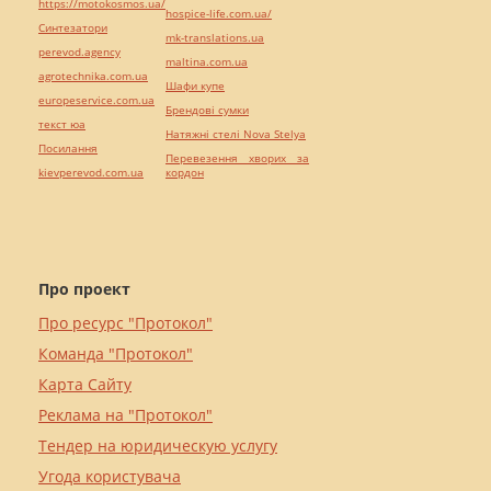
https://motokosmos.ua/
hospice-life.com.ua/
Синтезатори
mk-translations.ua
perevod.agency
maltina.com.ua
agrotechnika.com.ua
Шафи купе
europeservice.com.ua
Брендові сумки
текст юа
Натяжні стелі Nova Stelya
Посилання
Перевезення хворих за
kievperevod.com.ua
кордон
Про проект
Про ресурс "Протокол"
Команда "Протокол"
Карта Сайту
Реклама на "Протокол"
Тендер на юридическую услугу
Угода користувача