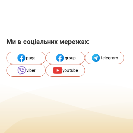
Ми в соціальних мережах:
page
group
telegram
viber
youtube