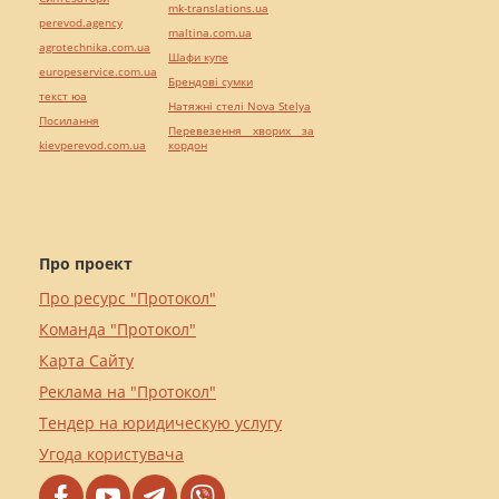
mk-translations.ua
perevod.agency
maltina.com.ua
agrotechnika.com.ua
Шафи купе
europeservice.com.ua
Брендові сумки
текст юа
Натяжні стелі Nova Stelya
Посилання
Перевезення хворих за
kievperevod.com.ua
кордон
Про проект
Про ресурс "Протокол"
Команда "Протокол"
Карта Сайту
Реклама на "Протокол"
Тендер на юридическую услугу
Угода користувача