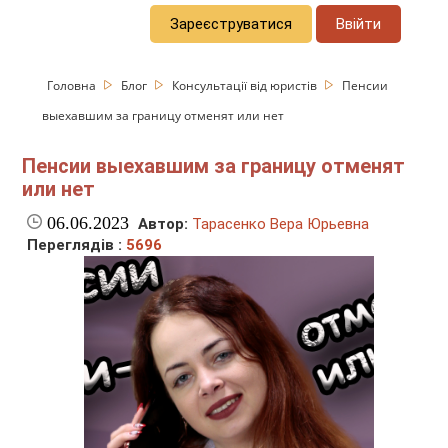
Зареєструватися
Ввійти
Головна
Блог
Консультації від юристів
Пенсии
выехавшим за границу отменят или нет
Пенсии выехавшим за границу отменят
или нет
06.06.2023
Автор:
Тарасенко Вера Юрьевна
Переглядів :
5696