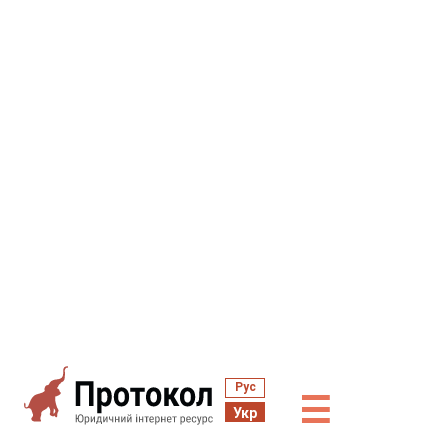
Рус
☰
Укр