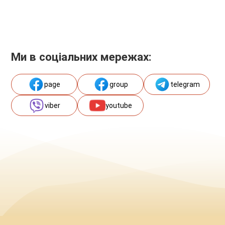
Ми в соціальних мережах:
page
group
telegram
viber
youtube