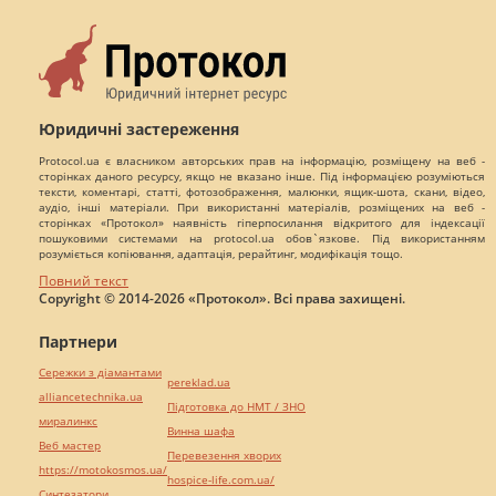
Юридичні застереження
Protocol.ua є власником авторських прав на інформацію, розміщену на веб -
сторінках даного ресурсу, якщо не вказано інше. Під інформацією розуміються
тексти, коментарі, статті, фотозображення, малюнки, ящик-шота, скани, відео,
аудіо, інші матеріали. При використанні матеріалів, розміщених на веб -
сторінках «Протокол» наявність гіперпосилання відкритого для індексації
пошуковими системами на protocol.ua обов`язкове. Під використанням
розуміється копіювання, адаптація, рерайтинг, модифікація тощо.
Повний текст
Copyright © 2014-2026 «Протокол». Всі права захищені.
Партнери
Сережки з діамантами
pereklad.ua
alliancetechnika.ua
Підготовка до НМТ / ЗНО
миралинкс
Винна шафа
Веб мастер
Перевезення хворих
https://motokosmos.ua/
hospice-life.com.ua/
Синтезатори