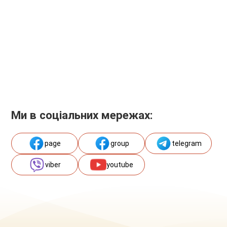
Ми в соціальних мережах:
page
group
telegram
viber
youtube