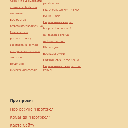
Сережки з діамантами
pereklad.ua
alliancetechnika.ua
Підготовка до НМТ / ЗНО
миралинкс
Винна шафа
Веб мастер
Перевезення хворих
https://motokosmos.ua/
hospice-life.com.ua/
Синтезатори
mk-translations.ua
perevod.agency
maltina.com.ua
agrotechnika.com.ua
Шафи купе
europeservice.com.ua
Брендові сумки
текст юа
Натяжні стелі Nova Stelya
Посилання
Перевезення хворих за
kievperevod.com.ua
кордон
Про проект
Про ресурс "Протокол"
Команда "Протокол"
Карта Сайту