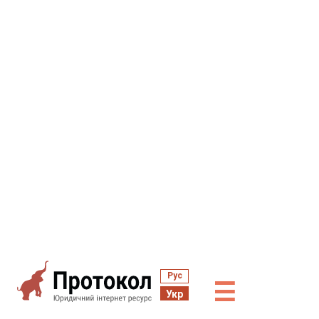
Рус
☰
Укр