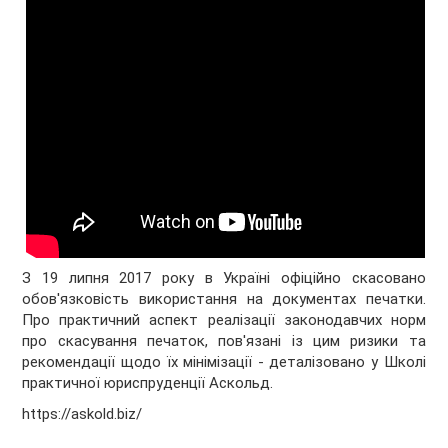
З 19 липня 2017 року в Україні офіційно скасовано
обов'язковість використання на документах печатки.
Про практичний аспект реалізації законодавчих норм
про скасування печаток, пов'язані із цим ризики та
рекомендації щодо їх мінімізації - деталізовано у Школі
практичної юриспруденції Аскольд.
https://askold.biz/