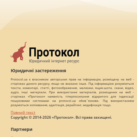
Юридичні застереження
Protocol.ua є власником авторських прав на інформацію, розміщену на веб -
сторінках даного ресурсу, якщо не вказано інше. Під інформацією розуміються
тексти, коментарі, статті, фотозображення, малюнки, ящик-шота, скани, відео,
аудіо, інші матеріали. При використанні матеріалів, розміщених на веб -
сторінках «Протокол» наявність гіперпосилання відкритого для індексації
пошуковими системами на protocol.ua обов`язкове. Під використанням
розуміється копіювання, адаптація, рерайтинг, модифікація тощо.
Повний текст
Copyright © 2014-2026 «Протокол». Всі права захищені.
Партнери