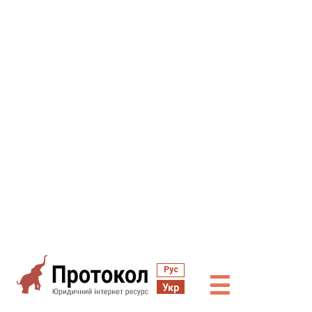
Рус
☰
Укр