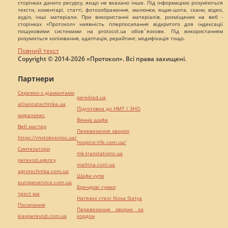
сторінках даного ресурсу, якщо не вказано інше. Під інформацією розуміються
тексти, коментарі, статті, фотозображення, малюнки, ящик-шота, скани, відео,
аудіо, інші матеріали. При використанні матеріалів, розміщених на веб -
сторінках «Протокол» наявність гіперпосилання відкритого для індексації
пошуковими системами на protocol.ua обов`язкове. Під використанням
розуміється копіювання, адаптація, рерайтинг, модифікація тощо.
Повний текст
Copyright © 2014-2026 «Протокол». Всі права захищені.
Партнери
Сережки з діамантами
pereklad.ua
alliancetechnika.ua
Підготовка до НМТ / ЗНО
миралинкс
Винна шафа
Веб мастер
Перевезення хворих
https://motokosmos.ua/
hospice-life.com.ua/
Синтезатори
mk-translations.ua
perevod.agency
maltina.com.ua
agrotechnika.com.ua
Шафи купе
europeservice.com.ua
Брендові сумки
текст юа
Натяжні стелі Nova Stelya
Посилання
Перевезення хворих за
kievperevod.com.ua
кордон