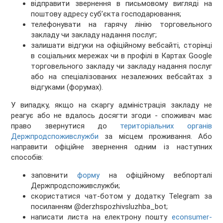
відправити звернення в письмовому вигляді на
поштову адресу суб’єкта господарювання;
телефонувати на гарячу лінію торговельного
закладу чи закладу надання послуг;
залишати відгуки на офіційному вебсайті, сторінці
в соціальних мережах чи в профілі в Картах Google
торговельного закладу чи закладу надання послуг
або на спеціалізованих незалежних вебсайтах з
відгуками (форумах).
У випадку, якщо на скаргу адміністрація закладу не
реагує або не вдалось досягти згоди - споживач має
право звернутися до
територіальних органів
Держпродспоживслужби
за місцем проживання. Або
направити офіційне звернення одним із наступних
способів:
заповнити
форму
на офіційному вебпорталі
Держпродспоживслужби;
скористатися чат-ботом у додатку Telegram за
посиланням @derzhspozhivsluzhba_bot;
написати листа на електрону пошту
econsumer-