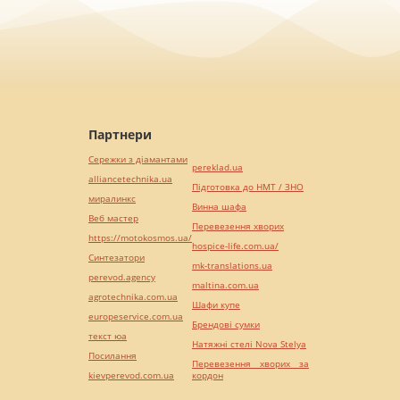
Партнери
Сережки з діамантами
pereklad.ua
alliancetechnika.ua
Підготовка до НМТ / ЗНО
миралинкс
Винна шафа
Веб мастер
Перевезення хворих
https://motokosmos.ua/
hospice-life.com.ua/
Синтезатори
mk-translations.ua
perevod.agency
maltina.com.ua
agrotechnika.com.ua
Шафи купе
europeservice.com.ua
Брендові сумки
текст юа
Натяжні стелі Nova Stelya
Посилання
Перевезення хворих за
kievperevod.com.ua
кордон