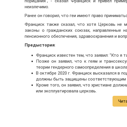
порицания", - сказал Франциск и привел прим
неизлечимо.
Ранее он говорил, что геи имеют право приниматьс
Франциск также сказал, что хотя Церковь не 
законы о гражданских союзах, направленные н
пенсионного обеспечения, здравоохранения и воп
Предыстория
:
Франциск известен тем, что заявил: "Кто я т
Позже он заявил, что к геям и транссекс
теории гендерного самоопределения в школ
В октябре 2020 г. Франциск высказался в п
должны быть защищены соответствующим з
Кроме того, он заявил, что христиане должн
или эксплуатировала церковь.
Чит