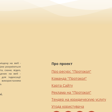
міщену на веб -
Про проект
цією розуміються
а, скани, відео,
Про ресурс "Протокол"
іщених на веб -
 для індексації
Команда "Протокол"
 використанням
о.
Карта Сайту
Реклама на "Протокол"
і.
Тендер на юридическую услугу
Угода користувача