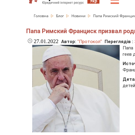
☰
Укр
Головна
Блог
Новини
Папа Римский Франциск
Папа Римский Франциск призвал род
27.01.2022
Автор:
"Протокол"
Переглядів :
Папа 
геев 
Исто
Фран
Дета
детей