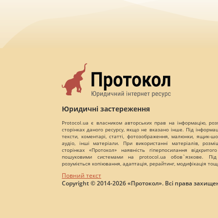
Юридичні застереження
Protocol.ua є власником авторських прав на інформацію, роз
сторінках даного ресурсу, якщо не вказано інше. Під інформа
тексти, коментарі, статті, фотозображення, малюнки, ящик-шот
аудіо, інші матеріали. При використанні матеріалів, розм
сторінках «Протокол» наявність гіперпосилання відкритого
пошуковими системами на protocol.ua обов`язкове. Під
розуміється копіювання, адаптація, рерайтинг, модифікація тощ
Повний текст
Copyright © 2014-2026 «Протокол». Всі права захищен