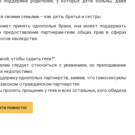
ер поддержки родителей, у которых дети больны, даже
я своими семьями – как дети, братья и сестры.
может принять однополые браки, она может поддержать
а предоставление партнерам-геям общих прав в сферах
росов наследства.
акой, чтобы судить геев?"
уалам следует относиться с уважением, но преподавание
ах недопустимо.
оддержку однополых партнерств, заявив, что гомосексуалы
аконом о гражданском партнерстве.
ы просить прощения у геев и всех остальных, кого обидела
ати повністю