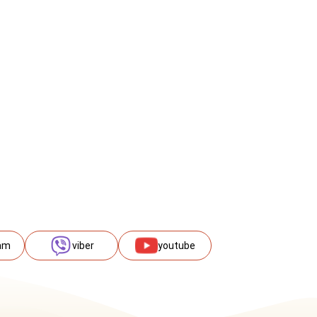
am
viber
youtube