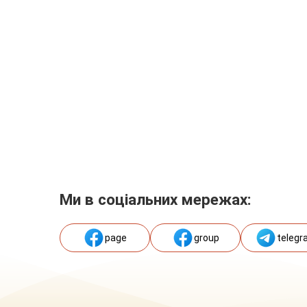
Ми в соціальних мережах:
page
group
telegr