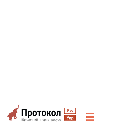
Рус
☰
Укр