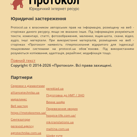
Юридичні застереження
Protocol.ua є власником авторських прав на інформацію, розміщену на веб -
сторінках даного ресурсу, якщо не вказано інше. Під інформацією розуміються
тексти, коментарі, статті, фотозображення, малюнки, ящик-шота, скани, відео,
аудіо, інші матеріали. При використанні матеріалів, розміщених на веб -
сторінках «Протокол» наявність гіперпосилання відкритого для індексації
пошуковими системами на protocol.ua обов`язкове. Під використанням
розуміється копіювання, адаптація, рерайтинг, модифікація тощо.
Повний текст
Copyright © 2014-2026 «Протокол». Всі права захищені.
Партнери
Сережки з діамантами
pereklad.ua
alliancetechnika.ua
Підготовка до НМТ / ЗНО
миралинкс
Винна шафа
Веб мастер
Перевезення хворих
https://motokosmos.ua/
hospice-life.com.ua/
Синтезатори
mk-translations.ua
perevod.agency
maltina.com.ua
agrotechnika.com.ua
Шафи купе