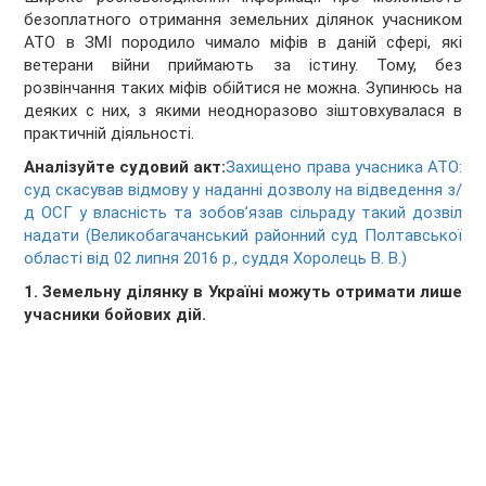
безоплатного отримання земельних ділянок учасником
АТО в ЗМІ породило чимало міфів в даній сфері, які
ветерани війни приймають за істину. Тому, без
розвінчання таких міфів обійтися не можна. Зупинюсь на
деяких с них, з якими неодноразово зіштовхувалася в
практичній діяльності.
Аналізуйте судовий акт:
Захищено права учасника АТО:
суд скасував відмову у наданні дозволу на відведення з/
д ОСГ у власність та зобов’язав сільраду такий дозвіл
надати (Великобагачанський районний суд Полтавської
області від 02 липня 2016 р., суддя Хоролець В. В.)
1. Земельну ділянку в Україні можуть отримати лише
учасники бойових дій.