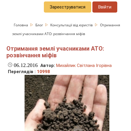
Зареєструватися
Ввійти
Головна
Блог
Консультації від юристів
Отримання
землі учасниками АТО: розвінчання міфів
Отримання землі учасниками АТО:
розвінчання міфів
06.12.2016
Автор:
Михайлик Світлана Ігорівна
Переглядів :
10998