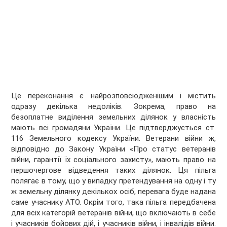
Це переконання є найрозповсюдженішим і містить
одразу декілька недоліків. Зокрема, право на
безоплатне виділення земельних ділянок у власність
мають всі громадяни України. Це підтверджується ст.
116 Земельного кодексу України. Ветерани війни ж,
відповідно до Закону України «Про статус ветеранів
війни, гарантії їх соціального захисту», мають право на
першочергове відведення таких ділянок. Ця пільга
полягає в тому, що у випадку претендування на одну і ту
ж земельну ділянку декількох осіб, перевага буде надана
саме учаснику АТО. Окрім того, така пільга передбачена
для всіх категорій ветеранів війни, що включають в себе
і учасників бойових дій, і учасників війни, і інвалідів війни.