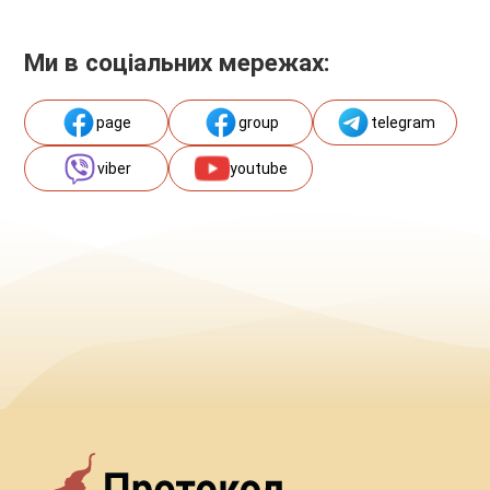
Ми в соціальних мережах:
page
group
telegram
viber
youtube