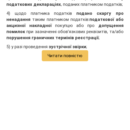
податкових деклараціях
, поданих платником податків;
4) щодо платника податків
подано скаргу
про
ненадання
таким платником податків:
податкової
або
акцизної
накладної
покупцю або про
допущення
помилок
при зазначенні обов’язкових реквізитів, та/або
порушення граничних термінів реєстрації
;
5) у разі проведення
зустрічної звірки
;
Читати повністю