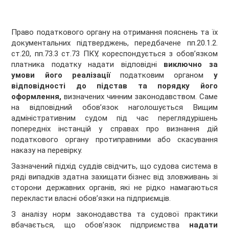
Право податкового органу на отримання пояснень та їх
документальних підтверджень, передбачене пп.20.1.2.
ст.20, пп.73.3 ст.73 ПКУ, кореспондується з обов’язком
платника податку надати відповідні
виключно за
умови його реалізації
податковим органом
у
відповідності
до підстав та порядку його
оформлення,
визначених чинним законодавством. Саме
на відповідний обов’язок наголошується Вищим
адміністративним судом під час переглядурішень
попередніх інстанцій у справах про визнання дій
податкового органу протиправними або скасування
наказу на перевірку.
Зазначений підхід суддів свідчить, що судова система в
ряді випадків здатна захищати бізнес від зловживань зі
сторони державних органів, які не рідко намагаються
перекласти власні обов’язки на підприємців.
З аналізу норм законодавства та судової практики
вбачається, що обов’язок підприємства
надати