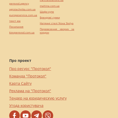
perevod.agency
maltina.com.ua
agrotechnika.com.ua
Шафи купе
europeservice.com.ua
Брендові сумки
текст юа
Натяжні стелі Nova Stelya
Посилання
Перевезення хворих за
kievperevod.com.ua
кордон
Про проект
Про ресурс "Протокол"
Команда "Протокол"
Карта Сайту
Реклама на "Протокол"
Тендер на юридическую услугу
Угода користувача