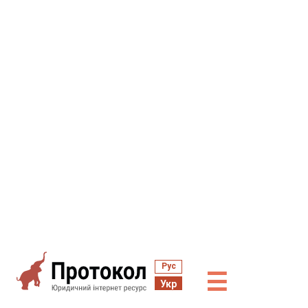
Рус
☰
Укр