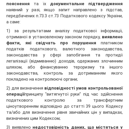
пояснення
та їх
документальне підтвердження
наявний у разі, якщо запит направлено з підстав,
передбачених п.73.3 ст.73 Податкового кодексу України,
а саме:
1) за результатами аналізу податкової інформації,
отриманої в установленому законом порядку,
виявлено
факти, які свідчать про порушення
платником
податків податкового, валютного законодавства,
законодавства у сфері запобігання та протидії
легалізації (відмиванню) доходів, одержаних злочинним
шляхом, або фінансуванню тероризму та іншого
законодавства, контроль за дотриманням якого
покладено на контролюючі органи;
2) для визначення
відповідності умов контрольованої
операції
принципу "витягнутої руки" під час здійснення
податкового контролю за трансфертним
ціноутворенням відповідно до статті 39 цього Кодексу
та/або для визначення рівня звичайних цін у випадках,
визначених цим Кодексом;
3) виявлено
недостовірність даних, що містяться у