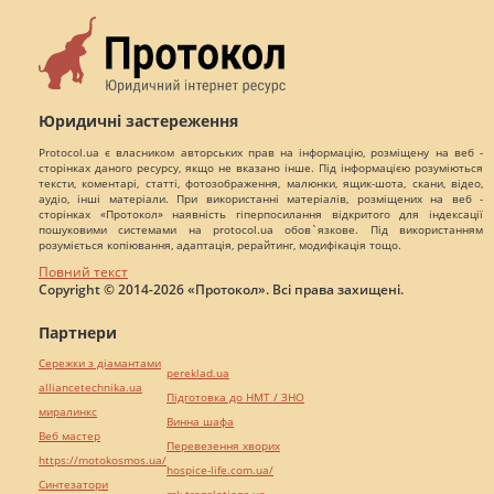
Юридичні застереження
Protocol.ua є власником авторських прав на інформацію, розміщену на веб -
сторінках даного ресурсу, якщо не вказано інше. Під інформацією розуміються
тексти, коментарі, статті, фотозображення, малюнки, ящик-шота, скани, відео,
аудіо, інші матеріали. При використанні матеріалів, розміщених на веб -
сторінках «Протокол» наявність гіперпосилання відкритого для індексації
пошуковими системами на protocol.ua обов`язкове. Під використанням
розуміється копіювання, адаптація, рерайтинг, модифікація тощо.
Повний текст
Copyright © 2014-2026 «Протокол». Всі права захищені.
Партнери
Сережки з діамантами
pereklad.ua
alliancetechnika.ua
Підготовка до НМТ / ЗНО
миралинкс
Винна шафа
Веб мастер
Перевезення хворих
https://motokosmos.ua/
hospice-life.com.ua/
Синтезатори
mk-translations.ua