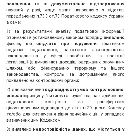
пояснення
та їх
документальне підтвердження
наявний у разі, якщо запит направлено з підстав,
передбачених п.73.3 ст.73 Податкового кодексу України,
а саме:
1) за результатами аналізу податкової інформації,
отриманої в установленому законом порядку,
виявлено
факти, які свідчать про порушення
платником
податків податкового, валютного законодавства,
законодавства у сфері запобігання та протидії
легалізації (відмиванню) доходів, одержаних злочинним
шляхом, або фінансуванню тероризму та іншого
законодавства, контроль за дотриманням якого
покладено на контролюючі органи;
2) для визначення
відповідності умов контрольованої
операції
принципу "витягнутої руки" під час здійснення
податкового контролю за трансфертним
ціноутворенням відповідно до статті 39 цього Кодексу
та/або для визначення рівня звичайних цін у випадках,
визначених цим Кодексом;
3) виявлено
недостовірність даних, що містяться у