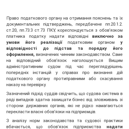
Право податкового органу на отримання пояснень та їх
документальних підтверджень, передбачене пп.20.1.2.
ст.20, пп.73.3 ст.73 ПКУ, кореспондується з обов’язком
платника податку надати відповідні
виключно за
умови його реалізації
податковим органом
у
відповідності
до підстав та порядку його
оформлення,
визначених чинним законодавством. Саме
на відповідний обов’язок наголошується Вищим
адміністративним судом під час переглядурішень
попередніх інстанцій у справах про визнання дій
податкового органу протиправними або скасування
наказу на перевірку.
Зазначений підхід суддів свідчить, що судова система в
ряді випадків здатна захищати бізнес від зловживань зі
сторони державних органів, які не рідко намагаються
перекласти власні обов’язки на підприємців.
З аналізу норм законодавства та судової практики
вбачається, що обов’язок підприємства
надати