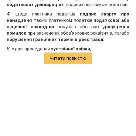
податкових деклараціях
, поданих платником податків;
4) щодо платника податків
подано скаргу
про
ненадання
таким платником податків:
податкової
або
акцизної
накладної
покупцю або про
допущення
помилок
при зазначенні обов’язкових реквізитів, та/або
порушення граничних термінів реєстрації
;
5) у разі проведення
зустрічної звірки
;
Читати повністю