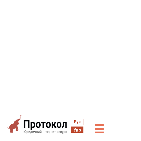
Рус
☰
Укр