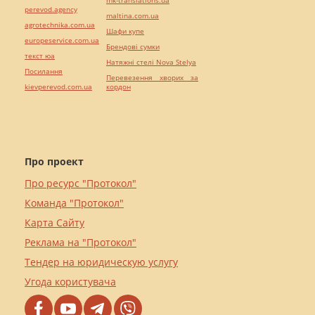
perevod.agency
maltina.com.ua
agrotechnika.com.ua
Шафи купе
europeservice.com.ua
Брендові сумки
текст юа
Натяжні стелі Nova Stelya
Посилання
Перевезення хворих за
kievperevod.com.ua
кордон
Про проект
Про ресурс "Протокол"
Команда "Протокол"
Карта Сайту
Реклама на "Протокол"
Тендер на юридическую услугу
Угода користувача