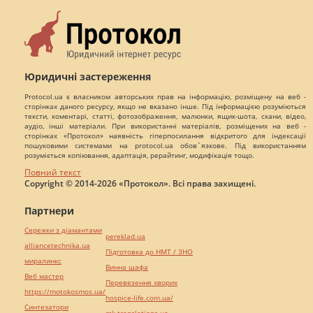
Юридичні застереження
Protocol.ua є власником авторських прав на інформацію, розміщену на веб -
сторінках даного ресурсу, якщо не вказано інше. Під інформацією розуміються
тексти, коментарі, статті, фотозображення, малюнки, ящик-шота, скани, відео,
аудіо, інші матеріали. При використанні матеріалів, розміщених на веб -
сторінках «Протокол» наявність гіперпосилання відкритого для індексації
пошуковими системами на protocol.ua обов`язкове. Під використанням
розуміється копіювання, адаптація, рерайтинг, модифікація тощо.
Повний текст
Copyright © 2014-2026 «Протокол». Всі права захищені.
Партнери
Сережки з діамантами
pereklad.ua
alliancetechnika.ua
Підготовка до НМТ / ЗНО
миралинкс
Винна шафа
Веб мастер
Перевезення хворих
https://motokosmos.ua/
hospice-life.com.ua/
Синтезатори
mk-translations.ua