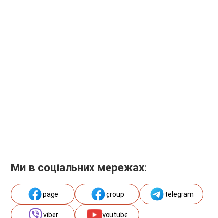
Ми в соціальних мережах:
page
group
telegram
viber
youtube