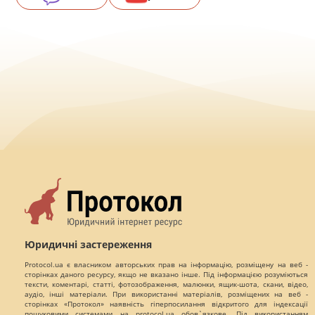
Юридичні застереження
Protocol.ua є власником авторських прав на інформацію, розміщену на веб -
сторінках даного ресурсу, якщо не вказано інше. Під інформацією розуміються
тексти, коментарі, статті, фотозображення, малюнки, ящик-шота, скани, відео,
аудіо, інші матеріали. При використанні матеріалів, розміщених на веб -
сторінках «Протокол» наявність гіперпосилання відкритого для індексації
пошуковими системами на protocol.ua обов`язкове. Під використанням