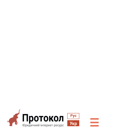
Рус
☰
Укр