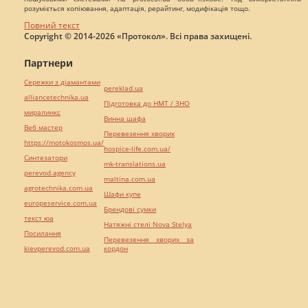
розуміється копіювання, адаптація, рерайтинг, модифікація тощо.
Повний текст
Copyright © 2014-2026 «Протокол». Всі права захищені.
Партнери
Сережки з діамантами
pereklad.ua
alliancetechnika.ua
Підготовка до НМТ / ЗНО
миралинкс
Винна шафа
Веб мастер
Перевезення хворих
https://motokosmos.ua/
hospice-life.com.ua/
Синтезатори
mk-translations.ua
perevod.agency
maltina.com.ua
agrotechnika.com.ua
Шафи купе
europeservice.com.ua
Брендові сумки
текст юа
Натяжні стелі Nova Stelya
Посилання
Перевезення хворих за
kievperevod.com.ua
кордон