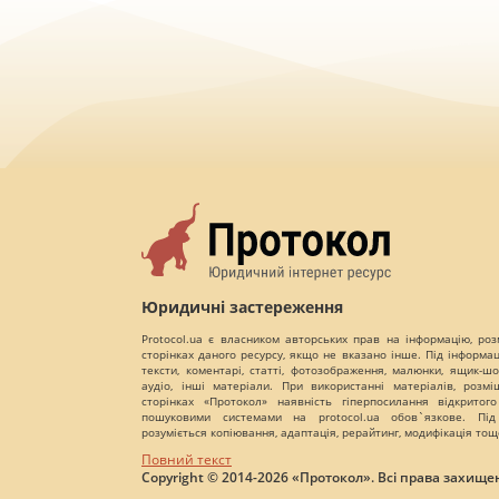
Юридичні застереження
Protocol.ua є власником авторських прав на інформацію, роз
сторінках даного ресурсу, якщо не вказано інше. Під інформа
тексти, коментарі, статті, фотозображення, малюнки, ящик-шот
аудіо, інші матеріали. При використанні матеріалів, розм
сторінках «Протокол» наявність гіперпосилання відкритого
пошуковими системами на protocol.ua обов`язкове. Під
розуміється копіювання, адаптація, рерайтинг, модифікація тощ
Повний текст
Copyright © 2014-2026 «Протокол». Всі права захищен