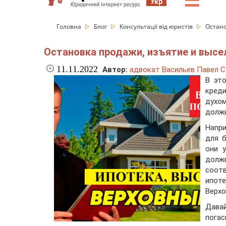
☰
Укр
Головна
Блог
Консультації від юристів
Остано
Остановка продажи, изъятие и высе
11.11.2022
Автор:
адвокат Васильев Павел С
В эт
креди
духо
должн
Напр
для б
они 
долж
соот
ипоте
Верхо
Давай
погас