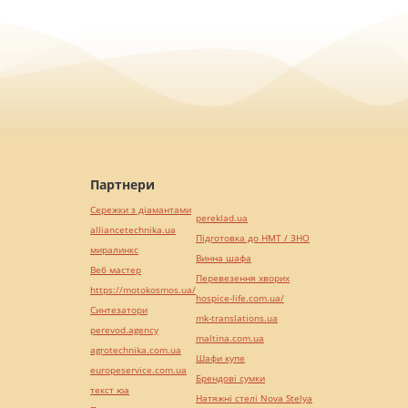
Партнери
Сережки з діамантами
pereklad.ua
alliancetechnika.ua
Підготовка до НМТ / ЗНО
миралинкс
Винна шафа
Веб мастер
Перевезення хворих
https://motokosmos.ua/
hospice-life.com.ua/
Синтезатори
mk-translations.ua
perevod.agency
maltina.com.ua
agrotechnika.com.ua
Шафи купе
europeservice.com.ua
Брендові сумки
текст юа
Натяжні стелі Nova Stelya