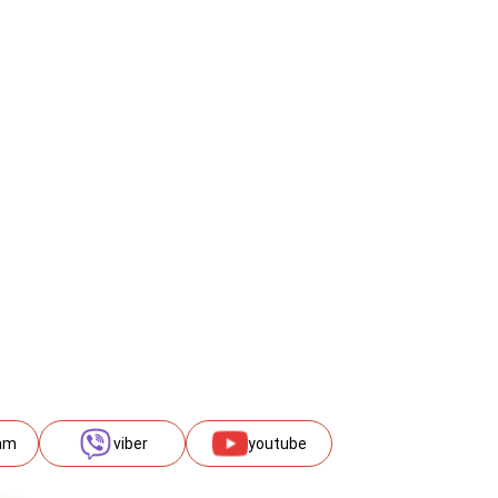
am
viber
youtube