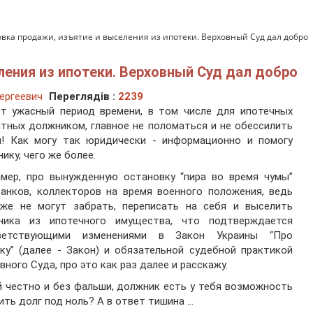
вка продажи, изъятие и выселения из ипотеки. Верховный Суд дал добро
ления из ипотеки. Верховный Суд дал добро
ергеевич
Переглядів :
2239
от ужасный период времени, в том числе для ипотечных
тных должником, главное не поломаться и не обессилить
м! Как могу так юридически - информационно и помогу
ику, чего же более.
имер, про вынужденную остановку “пира во время чумы”
анков, коллекторов на время военного положения, ведь
уже не могут забрать, переписать на себя и выселить
ника из ипотечного имущества, что подтверждается
ветствующими изменениями в Закон Украины “Про
ку” (далее - Закон) и обязательной судебной практикой
вного Суда, про это как раз далее и расскажу.
 честно и без фальши, должник есть у тебя возможность
ить долг под ноль? А в ответ тишина …