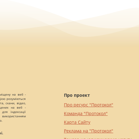
міщену на веб -
Про проект
цією розуміються
а, скани, відео,
Про ресурс "Протокол"
іщених на веб -
 для індексації
Команда "Протокол"
 використанням
о.
Карта Сайту
Реклама на "Протокол"
і.