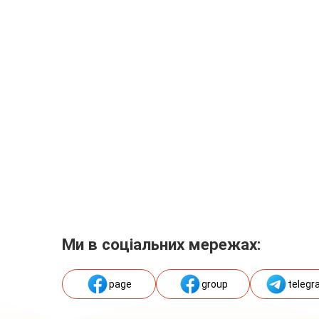
Ми в соціальних мережах:
page
group
telegr