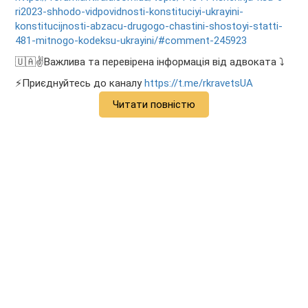
ri2023-shhodo-vidpovidnosti-konstituciyi-ukrayini-
konstitucijnosti-abzacu-drugogo-chastini-shostoyi-statti-
481-mitnogo-kodeksu-ukrayini/#comment-245923
🇺🇦✌️Важлива та перевірена інформація від адвоката ⤵️
⚡️Приєднуйтесь до каналу
https://t.me/rkravetsUA
Читати повністю