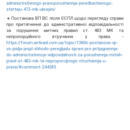
administrativnogo-pravoporushennja-peredbachenogo-
statteju-472-mk-ukrayini/
🔸Постанова ВП ВС після ЄСПЛ щодо перегляду справи
про притягнення до адміністративної відповідальності
за порушення митних правил ст. 483 МК та
непропорційного втручання у права -
https://forum.antiraid.com.ua/topic/13806-postanova-vp-
vs-pislja-jespl-shhodo-peregljadu-spravi-pro-pritjagnennja-
do-administrativnoyi-vidpovidalnosti-za-porushennja-mitnih-
pravil-st-483-mk-ta-neproporcijnogo-vtruchannja-u-
prava/#comment-244385