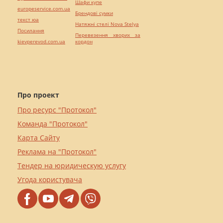
Шафи купе
europeservice.com.ua
Брендові сумки
текст юа
Натяжні стелі Nova Stelya
Посилання
Перевезення хворих за
kievperevod.com.ua
кордон
Про проект
Про ресурс "Протокол"
Команда "Протокол"
Карта Сайту
Реклама на "Протокол"
Тендер на юридическую услугу
Угода користувача