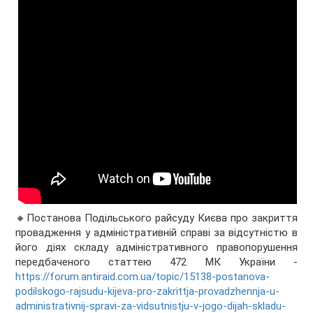
🔸Постанова Подільського райсуду Києва про закриття
провадження у адміністративній справі за відсутністю в
його діях складу адміністративного правопорушення
передбаченого статтею 472 МК України -
https://forum.antiraid.com.ua/topic/15138-postanova-
podilskogo-rajsudu-kijeva-pro-zakrittja-provadzhennja-u-
administrativnij-spravi-za-vidsutnistju-v-jogo-dijah-skladu-