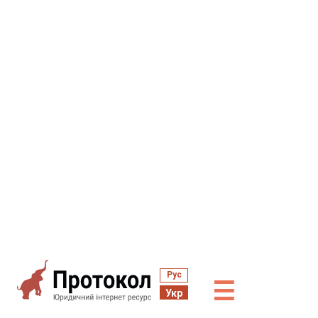
Рус
☰
Укр