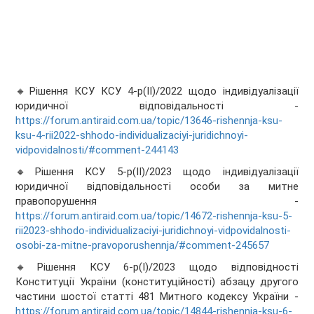
🔸Рішення КСУ КСУ 4-р(ІІ)/2022 щодо індивідуалізації
юридичної відповідальності -
https://forum.antiraid.com.ua/topic/13646-rishennja-ksu-
ksu-4-rii2022-shhodo-individualizaciyi-juridichnoyi-
vidpovidalnosti/#comment-244143
🔸Рішення КСУ 5-р(ІІ)/2023 щодо індивідуалізації
юридичної відповідальності особи за митне
правопорушення -
https://forum.antiraid.com.ua/topic/14672-rishennja-ksu-5-
rii2023-shhodo-individualizaciyi-juridichnoyi-vidpovidalnosti-
osobi-za-mitne-pravoporushennja/#comment-245657
🔸Рішення КСУ 6-р(І)/2023 щодо відповідності
Конституції України (конституційності) абзацу другого
частини шостої статті 481 Митного кодексу України -
https://forum.antiraid.com.ua/topic/14844-rishennja-ksu-6-