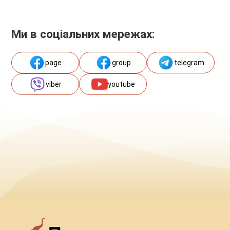
Ми в соціальних мережах:
page
group
telegram
viber
youtube