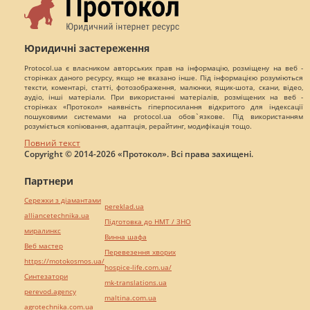
Юридичні застереження
Protocol.ua є власником авторських прав на інформацію, розміщену на веб -
сторінках даного ресурсу, якщо не вказано інше. Під інформацією розуміються
тексти, коментарі, статті, фотозображення, малюнки, ящик-шота, скани, відео,
аудіо, інші матеріали. При використанні матеріалів, розміщених на веб -
сторінках «Протокол» наявність гіперпосилання відкритого для індексації
пошуковими системами на protocol.ua обов`язкове. Під використанням
розуміється копіювання, адаптація, рерайтинг, модифікація тощо.
Повний текст
Copyright © 2014-2026 «Протокол». Всі права захищені.
Партнери
Сережки з діамантами
pereklad.ua
alliancetechnika.ua
Підготовка до НМТ / ЗНО
миралинкс
Винна шафа
Веб мастер
Перевезення хворих
https://motokosmos.ua/
hospice-life.com.ua/
Синтезатори
mk-translations.ua
perevod.agency
maltina.com.ua
agrotechnika.com.ua