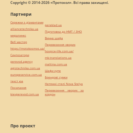
Copyright © 2014-2026 «Протокол». Всі права захищені.
Партнери
Сережки з діамантами
pereklad.ua
alliancetechnika.ua
Підготовка до НМТ / ЗНО
миралинкс
Винна шафа
Веб мастер
Перевезення хворих
https://motokosmos.ua/
hospice-life.com.ua/
Синтезатори
mk-translations.ua
perevod.agency
maltina.com.ua
agrotechnika.com.ua
Шафи купе
europeservice.com.ua
Брендові сумки
текст юа
Натяжні стелі Nova Stelya
Посилання
Перевезення хворих за
kievperevod.com.ua
кордон
Про проект