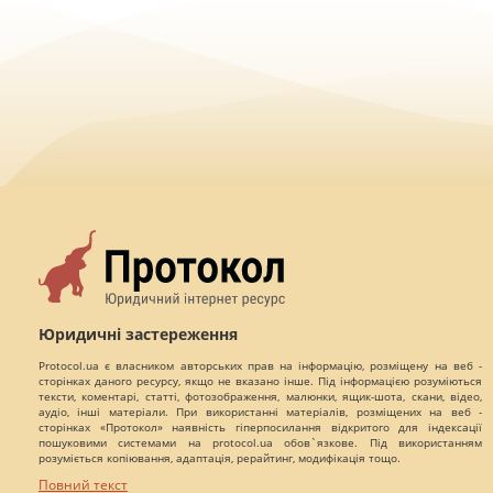
Юридичні застереження
Protocol.ua є власником авторських прав на інформацію, розміщену на веб -
сторінках даного ресурсу, якщо не вказано інше. Під інформацією розуміються
тексти, коментарі, статті, фотозображення, малюнки, ящик-шота, скани, відео,
аудіо, інші матеріали. При використанні матеріалів, розміщених на веб -
сторінках «Протокол» наявність гіперпосилання відкритого для індексації
пошуковими системами на protocol.ua обов`язкове. Під використанням
розуміється копіювання, адаптація, рерайтинг, модифікація тощо.
Повний текст