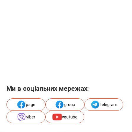
Ми в соціальних мережах:
page
group
telegram
viber
youtube