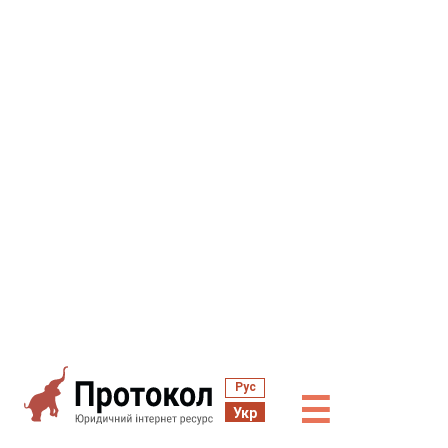
Рус
☰
Укр