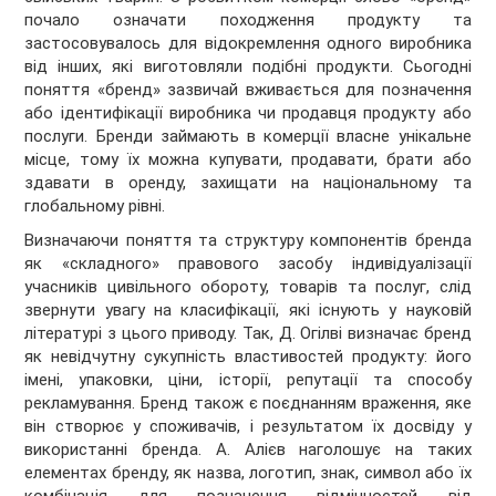
почало означати походження продукту та
застосовувалось для відокремлення одного виробника
від інших, які виготовляли подібні продукти. Сьогодні
поняття «бренд» зазвичай вживається для позначення
або ідентифікації виробника чи продавця продукту або
послуги. Бренди займають в комерції власне унікальне
місце, тому їх можна купувати, продавати, брати або
здавати в оренду, захищати на національному та
глобальному рівні.
Визначаючи поняття та структуру компонентів бренда
як «складного» правового засобу індивідуалізації
учасників цивільного обороту, товарів та послуг, слід
звернути увагу на класифікації, які існують у науковій
літературі з цього приводу. Так, Д. Огілві визначає бренд
як невідчутну сукупність властивостей продукту: його
імені, упаковки, ціни, історії, репутації та способу
рекламування. Бренд також є поєднанням враження, яке
він створює у споживачів, і результатом їх досвіду у
використанні бренда. А. Алієв наголошує на таких
елементах бренду, як назва, логотип, знак, символ або їх