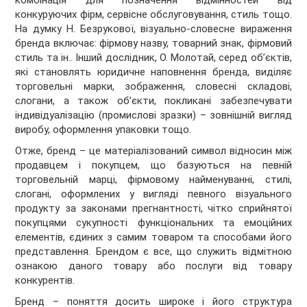
комбінація для позначення відмінностей від
конкуруючих фірм, сервісне обслуговування, стиль тощо.
На думку Н. Безрукової, візуально-словесне вираження
бренда включає: фірмову назву, товарний знак, фірмовий
стиль та ін.. Інший дослідник, О. Молотай, серед об’єктів,
які становлять юридичне наповнення бренда, виділяє
торговельні марки, зображення, словесні складові,
слогани, а також об’єкти, покликані забезпечувати
індивідуалізацію (промислові зразки) – зовнішній вигляд
виробу, оформлення упаковки тощо.
Отже, бренд – це матеріалізований символ відносин між
продавцем і покупцем, що базуються на певній
торговельній марці, фірмовому найменуванні, стилі,
слогані, оформлених у вигляді певного візуального
продукту за законами прегнантності, чітко сприйнятої
покупцями сукупності функціональних та емоційних
елементів, єдиних з самим товаром та способами його
представлення. Брендом є все, що служить відмітною
ознакою даного товару або послуги від товару
конкурентів.
Бренд – поняття досить широке і його структура