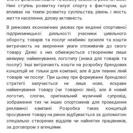
Нині ступінь розвитку галузі спорту є фактором, що
впливає на темпи розвитку суспільства, рівень і якість
життя населення, ділову активність.
В ринкових економічних умовах при веденні спортивної
підприємницької діяльності учасники цивільного
обороту, товарів та послуг неабиякі зусилля та кошти
витрачають на звернення уваги споживачів до свого
товару. Деякі з них обмежуються створенням лише
мінімуму: найменування, логотипу (знака для товарів та
послуг). Інші витрачають кошти на розробку брендових
концепцій не тільки для компанії, але й для певних ліній
товарів чи послуг. При цьому при формуванні брендової
стратегії залучається не лише нове, яскраве
найменування товару (чи товарної лінії), але й новий
логотип, слоган, оригінальний музичний супровід,
зображення тих чи інших спортсменів для проведення
рекламної кампанії. Розробка таких концепцій
просування товару на ринок відбувається за допомогою
спеціально створених відділів чи найнятих працівників,
за договором з агенціями.