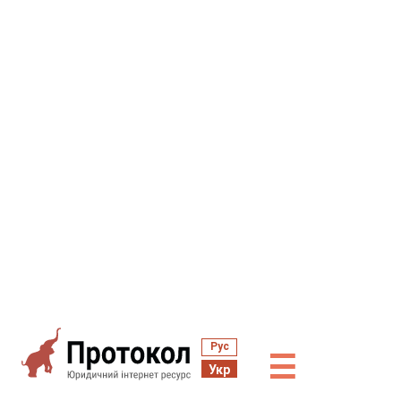
Рус
☰
Укр