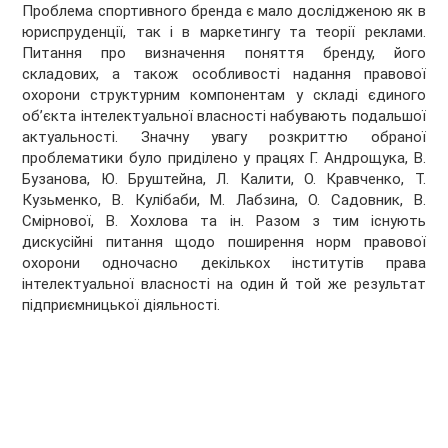
Проблема спортивного бренда є мало дослідженою як в
юриспруденції, так і в маркетингу та теорії реклами.
Питання про визначення поняття бренду, його
складових, а також особливості надання правової
охорони структурним компонентам у складі єдиного
об’єкта інтелектуальної власності набувають подальшої
актуальності. Значну увагу розкриттю обраної
проблематики було приділено у працях Г. Андрощука, В.
Бузанова, Ю. Бруштейна, Л. Калити, О. Кравченко, Т.
Кузьменко, В. Кулібаби, М. Лабзина, О. Садовник, В.
Смірнової, В. Хохлова та ін. Разом з тим існують
дискусійні питання щодо поширення норм правової
охорони одночасно декількох інститутів права
інтелектуальної власності на один й той же результат
підприємницької діяльності.