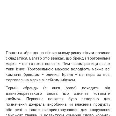
Поняття «бренд» на вітчизняному ринку тільки починає
складатися. Багато хто вважає, що бренд і торговельна
марка – це тотожні поняття. Тим часом різниця все ж
таки існує. Торговельною маркою володіють майже всі
компанії, брендом – одиниці. Бренд – це, перш за все,
торговельна марка зі стійким іміджем.
Термін «бренд» (з англ. brand) походить від
давньонорвезького слова, що означає «ставити
клеймо». Первинне поняття було створено для
позначення джерела, виробника чи власника продукту
або речі, а також використовувалось для таврування
свійських тварин. З розвитком комерції слово «бренд»