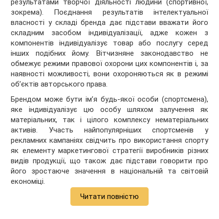
результатами творчої діяльності людини (спортивної,
зокрема). Поєднання результатів інтелектуальної
власності у складі бренда дає підстави вважати його
складним засобом індивідуалізації, адже кожен з
компонентів індивідуалізує товар або послугу серед
інших подібних йому. Вітчизняне законодавство не
обмежує режими правової охорони цих компонентів і, за
наявності можливості, вони охороняються як в режимі
об’єктів авторського права.
Брендом може бути ім’я будь-якої особи (спортсмена),
яке індивідуалізує цю особу шляхом залучення як
матеріальних, так і цілого комплексу нематеріальних
активів. Участь найпопулярніших спортсменів у
рекламних кампаніях свідчить про викорис­тання спорту
як елементу маркетингової стратегії виробників різних
видів продукції, що також дає підстави говорити про
його зростаюче значення в національній та світовій
економіці.
Читати повністю