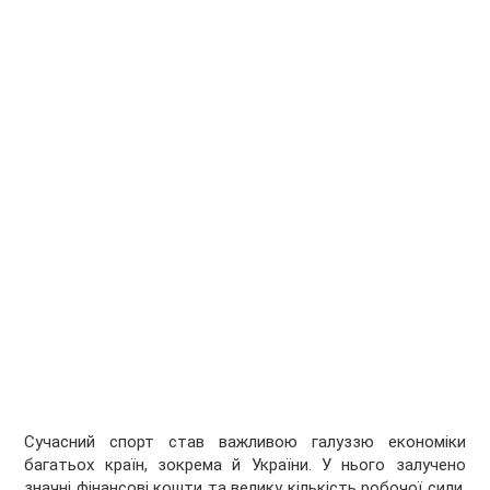
Сучасний спорт став важливою галуззю економіки
багатьох країн, зокрема й України. У нього залучено
значні фінансові кошти та велику кількість робочої сили.