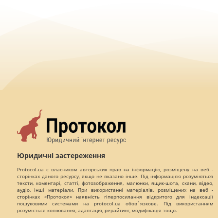
Юридичні застереження
Protocol.ua є власником авторських прав на інформацію, розміщену на веб -
сторінках даного ресурсу, якщо не вказано інше. Під інформацією розуміються
тексти, коментарі, статті, фотозображення, малюнки, ящик-шота, скани, відео,
аудіо, інші матеріали. При використанні матеріалів, розміщених на веб -
сторінках «Протокол» наявність гіперпосилання відкритого для індексації
пошуковими системами на protocol.ua обов`язкове. Під використанням
розуміється копіювання, адаптація, рерайтинг, модифікація тощо.