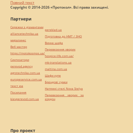
Повний текст
Copyright © 2014-2026 «Протокол». Всі права захищені.
Партнери
Сережки з діамантами
pereklad.ua
alliancetechnika.ua
Підготовка до НМТ / ЗНО
миралинкс
Винна шафа
Веб мастер
Перевезення хворих
https://motokosmos.ua/
hospice-life.com.ua/
Синтезатори
mk-translations.ua
perevod.agency
maltina.com.ua
agrotechnika.com.ua
Шафи купе
europeservice.com.ua
Брендові сумки
текст юа
Натяжні стелі Nova Stelya
Посилання
Перевезення хворих за
kievperevod.com.ua
кордон
Про проект