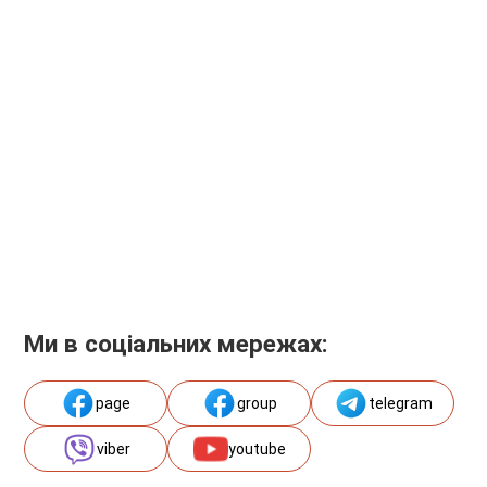
Ми в соціальних мережах:
page
group
telegram
viber
youtube