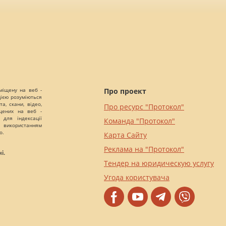
міщену на веб -
Про проект
цією розуміються
а, скани, відео,
Про ресурс "Протокол"
іщених на веб -
 для індексації
Команда "Протокол"
 використанням
о.
Карта Сайту
Реклама на "Протокол"
і.
Тендер на юридическую услугу
Угода користувача