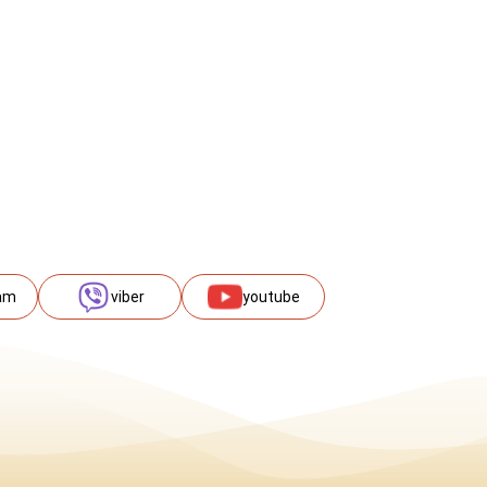
am
viber
youtube