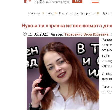
☰
Укр
Головна
Блог
Консультації від юристів
Нужна 
Нужна ли справка из военкомата для
15.05.2023
Автор:
Тарасенко Вера Юрьевна
Ране
стате
от мо
есть
слышу
идти 
И по
для в
Также
выезд