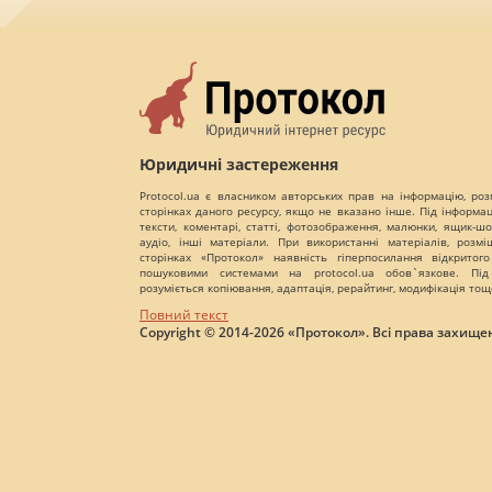
Юридичні застереження
Protocol.ua є власником авторських прав на інформацію, роз
сторінках даного ресурсу, якщо не вказано інше. Під інформа
тексти, коментарі, статті, фотозображення, малюнки, ящик-шот
аудіо, інші матеріали. При використанні матеріалів, розм
сторінках «Протокол» наявність гіперпосилання відкритого
пошуковими системами на protocol.ua обов`язкове. Під
розуміється копіювання, адаптація, рерайтинг, модифікація тощ
Повний текст
Copyright © 2014-2026 «Протокол». Всі права захищен