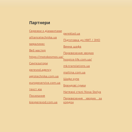
Партнери
Сережки з діамантами
pereklad.ua
alliancetechnika.ua
Підготовка до НМТ / ЗНО
миралинкс
Винна шафа
Веб мастер
Перевезення хворих
https://motokosmos.ua/
hospice-life.com.ua/
Синтезатори
mk-translations.ua
perevod.agency
maltina.com.ua
agrotechnika.com.ua
Шафи купе
europeservice.com.ua
Брендові сумки
текст юа
Натяжні стелі Nova Stelya
Посилання
Перевезення хворих за
kievperevod.com.ua
кордон