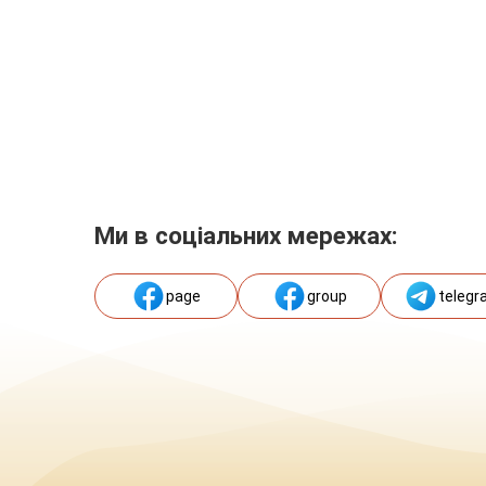
Ми в соціальних мережах:
page
group
telegr