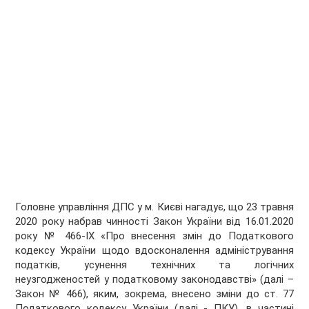
Головне управління ДПС у м. Києві нагадує, що 23 травня
2020 року набрав чинності Закон України від 16.01.2020
року № 466-ІХ «Про внесення змін до Податкового
кодексу України щодо вдосконалення адміністрування
податків, усунення технічних та логічних
неузгодженостей у податковому законодавстві» (далі –
Закон № 466), яким, зокрема, внесено зміни до ст. 77
Податкового кодексу України (далі - ПКУ), в частині