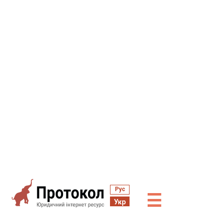
Рус
☰
Укр