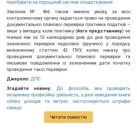
перебувати на спрощеній системі оподаткування
Законом № 466 також змінено умову, за якої
контролюючому органу надається право на проведення
документальної планової перевірки платника податків –
лише у випадку, коли платнику (
його представнику
) не
пізніше ніж за 10 календарних днів до дня проведення
зазначеної перевірки надіслано (вручено) у порядку,
визначеному статтею 42 ПКУ, копію наказу про
проведення документальної планової перевірки та
письмове повідомлення із зазначенням дати початку
проведення такої перевірки.
Джерело:
ДПС
Згадайте новину:
До фізособи, яка провадить
незалежну професійну діяльність, у разі неведення книги
обліку доходів та витрат застосовуються штрафні
санкції
Читати повністю