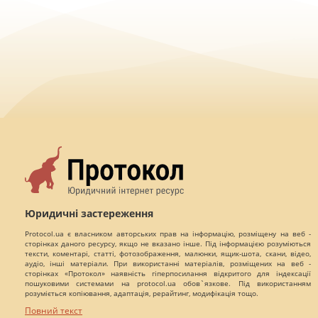
Юридичні застереження
Protocol.ua є власником авторських прав на інформацію, розміщену на веб -
сторінках даного ресурсу, якщо не вказано інше. Під інформацією розуміються
тексти, коментарі, статті, фотозображення, малюнки, ящик-шота, скани, відео,
аудіо, інші матеріали. При використанні матеріалів, розміщених на веб -
сторінках «Протокол» наявність гіперпосилання відкритого для індексації
пошуковими системами на protocol.ua обов`язкове. Під використанням
розуміється копіювання, адаптація, рерайтинг, модифікація тощо.
Повний текст