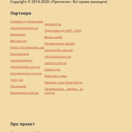
Copyright © 2014-2026 «Протокол». Всі права захищені.
Партнери
Сережки з діамантами
pereklad.ua
alliancetechnika.ua
Підготовка до НМТ / ЗНО
миралинкс
Винна шафа
Веб мастер
Перевезення хворих
https://motokosmos.ua/
hospice-life.com.ua/
Синтезатори
mk-translations.ua
perevod.agency
maltina.com.ua
agrotechnika.com.ua
Шафи купе
europeservice.com.ua
Брендові сумки
текст юа
Натяжні стелі Nova Stelya
Посилання
Перевезення хворих за
kievperevod.com.ua
кордон
Про проект