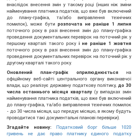
внаслідок внесення змін у такому році (інших ніж зміни
найменування платника податків, що вже був включений
до плану-графіка, та/або виправлення технічних
помилок), може бути
розпочата не раніше 1 липня
поточного року в разі внесення змін до плану-графіка
проведення документальних перевірок на поточний рік у
першому кварталі такого року
і не раніше 1 жовтня
поточного року в разі внесення змін до плану-графіка
проведення документальних перевірок на поточний рік у
другому кварталі такого року.
Оновлений план-графік оприлюднюється
на
офіційному веб-сайті центрального органу виконавчої
влади, що реалізує державну податкову політику,
до 30
числа останнього місяця кварталу
(у випадках змін
найменування платника податків, що вже був включений
до плану-графіка, та/або виправлення технічних помилок
- до 30 числа місяця, що передує місяцю, в якому будуть
проводитися такі документальні планові перевірки).
Згадайте новину:
Податковий борг більше 1020
гривень не дає право платнику єдиного податку