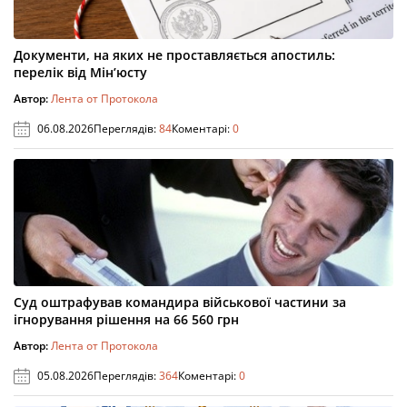
Документи, на яких не проставляється апостиль:
перелік від Мін’юсту
Автор:
Лента от Протокола
06.08.2026
Переглядів:
84
Коментарі:
0
Суд оштрафував командира військової частини за
ігнорування рішення на 66 560 грн
Автор:
Лента от Протокола
05.08.2026
Переглядів:
364
Коментарі:
0