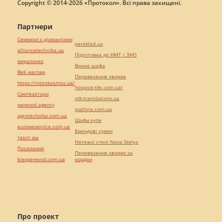
Copyright © 2014-2026 «Протокол». Всі права захищені.
Партнери
Сережки з діамантами
pereklad.ua
alliancetechnika.ua
Підготовка до НМТ / ЗНО
миралинкс
Винна шафа
Веб мастер
Перевезення хворих
https://motokosmos.ua/
hospice-life.com.ua/
Синтезатори
mk-translations.ua
perevod.agency
maltina.com.ua
agrotechnika.com.ua
Шафи купе
europeservice.com.ua
Брендові сумки
текст юа
Натяжні стелі Nova Stelya
Посилання
Перевезення хворих за
kievperevod.com.ua
кордон
Про проект