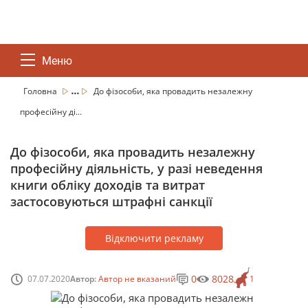
Меню
...
Головна
До фізособи, яка провадить незалежну
професійну ді...
До фізособи, яка провадить незалежну
професійну діяльність, у разі неведення
книги обліку доходів та витрат
застосовуються штрафні санкції
Відключити рекламу
0
8028
07.07.2020
Автор:
Автор не вказаний
1