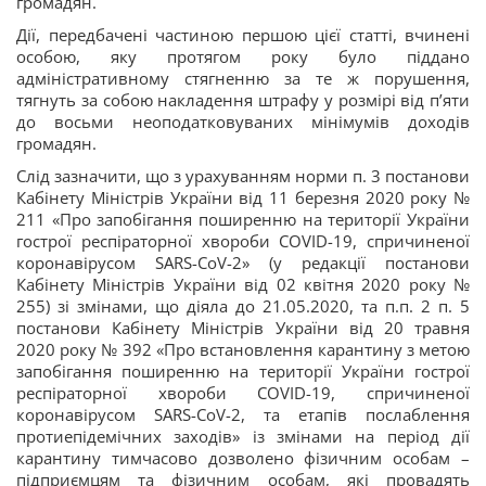
громадян.
Дії, передбачені частиною першою цієї статті, вчинені
особою, яку протягом року було піддано
адміністративному стягненню за те ж порушення,
тягнуть за собою накладення штрафу у розмірі від п’яти
до восьми неоподатковуваних мінімумів доходів
громадян.
Слід зазначити, що з урахуванням норми п. 3 постанови
Кабінету Міністрів України від 11 березня 2020 року №
211 «Про запобігання поширенню на території України
гострої респіраторної хвороби COVID-19, спричиненої
коронавірусом SARS-CoV-2» (у редакції постанови
Кабінету Міністрів України від 02 квітня 2020 року №
255) зі змінами, що діяла до 21.05.2020, та п.п. 2 п. 5
постанови Кабінету Міністрів України від 20 травня
2020 року № 392 «Про встановлення карантину з метою
запобігання поширенню на території України гострої
респіраторної хвороби COVID-19, спричиненої
коронавірусом SARS-CoV-2, та етапів послаблення
протиепідемічних заходів» із змінами на період дії
карантину тимчасово дозволено фізичним особам –
підприємцям та фізичним особам, які провадять