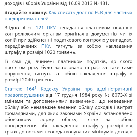
доходів і зборів України від 16.09.2013 № 481.
Згадайте новину:
Как списать долг по ЕСВ для частных
предпринимателей
Згідно зі ст.
121
ПКУ
ненадання платником податків
контролюючим органам оригіналів документів чи їх
копій при здійсненні податкового контролю у випадках,
передбачених
ПКУ
, тягнуть за собою накладення
штрафу в розмірі 1020 гривень.
Ті самі дії, вчинені платником податків, до якого
протягом року було застосовано штраф за таке саме
порушення, тягнуть за собою накладення штрафу в
розмірі 2040 гривень.
1
Статтею 164
Кодексу України про адміністративні
правопорушення
від 17 грудня 1984 року № 8073-Х зі
змінами та доповненнями визначено, що неведення
обліку або неналежне ведення обліку доходів і витрат
громадянами, для яких законами України встановлено
обов’язкову форму обліку, тягне за собою
попередження або накладення штрафу у розмірі від
трьох до восьми неоподатковуваних мінімумів доходів