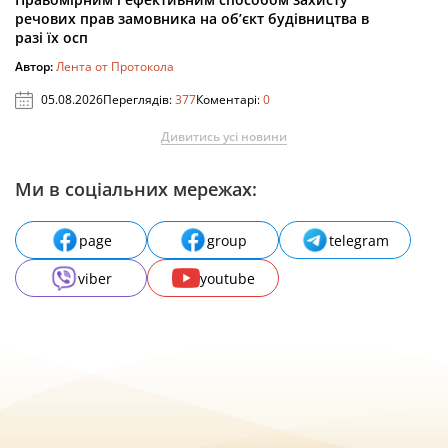
речових прав замовника на об’єкт будівництва в
разі їх осп
Автор:
Лента от Протокола
05.08.2026
Переглядів:
377
Коментарі:
0
Дивитись усі новини
Ми в соціальних мережах:
page
group
telegram
viber
youtube