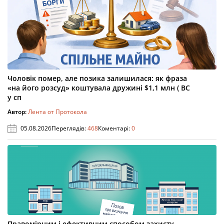
Чоловік помер, але позика залишилася: як фраза
«на його розсуд» коштувала дружині $1,1 млн ( ВС
у сп
Автор:
Лента от Протокола
05.08.2026
Переглядів:
468
Коментарі:
0
Правомірним і ефективним способом захисту