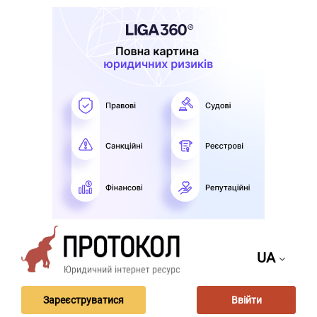
UA
Зареєструватися
Ввійти