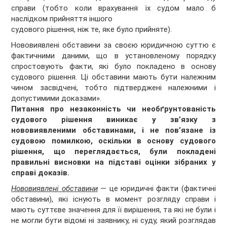
справи (тобто коли врахування їх судом мало б
наслідком прийняття іншого
судового рішення, ніж те, яке було прийняте).
Нововиявлені обставини за своєю юридичною суттю є
фактичними даними, що в установленому порядку
спростовують факти, які було покладено в основу
судового рішення. Ці обставини мають бути належним
чином засвідчені, тобто підтверджені належними і
допустимими доказами».
Питання про незаконність чи необґрунтованість
судового рішення виникає у зв’язку з
нововиявленими обставинами, і не пов’язане із
судовою помилкою, оскільки в основу судового
рішення, що переглядається, були покладені
правильні висновки на підставі оцінки зібраних у
справі доказів.
Нововиявлені обставини
— це юридичні факти (фактичні
обставини), які існують в момент розгляду справи і
мають суттєве значення для її вирішення, та які не були і
не могли бути відомі ні заявнику, ні суду, який розглядав