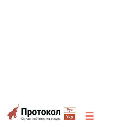
Рус
☰
Укр