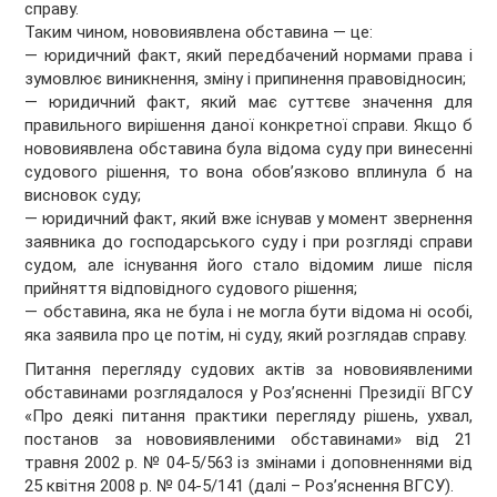
справу.
Таким чином, нововиявлена обставина — це:
— юридичний факт, який передбачений нормами права і
зумовлює виникнення, зміну і припинення правовідносин;
— юридичний факт, який має суттєве значення для
правильного вирішення даної конкретної справи. Якщо б
нововиявлена обставина була відома суду при винесенні
судового рішення, то вона обов’язково вплинула б на
висновок суду;
— юридичний факт, який вже існував у момент звернення
заявника до господарського суду і при розгляді справи
судом, але існування його стало відомим лише після
прийняття відповідного судового рішення;
— обставина, яка не була і не могла бути відома ні особі,
яка заявила про це потім, ні суду, який розглядав справу.
Питання перегляду судових актів за нововиявленими
обставинами розглядалося у Роз’ясненні Президії ВГСУ
«Про деякі питання практики перегляду рішень, ухвал,
постанов за нововиявленими обставинами» від 21
травня 2002 р. № 04-5/563 із змінами і доповненнями від
25 квітня 2008 р. № 04-5/141 (далі – Роз’яснення ВГСУ).