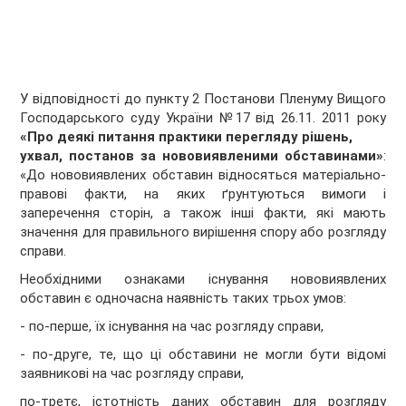
У відповідності до пункту 2 Постанови Пленуму Вищого
Господарського суду України №17 від 26.11. 2011 року
«
Про деякі питання практики перегляду рішень,
ухвал, постанов за нововиявленими обставинами
»
:
«До нововиявлених обставин відносяться матеріально-
правові факти, на яких ґрунтуються вимоги і
заперечення сторін, а також інші факти, які мають
значення для правильного вирішення спору або розгляду
справи.
Необхідними ознаками існування нововиявлених
обставин є одночасна наявність таких трьох умов:
- по-перше, їх існування на час розгляду справи,
- по-друге, те, що ці обставини не могли бути відомі
заявникові на час розгляду справи,
по-третє, істотність даних обставин для розгляду