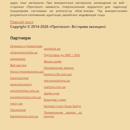
аудіо, інші матеріали. При використанні матеріалів, розміщених на веб -
сторінках «Протокол» наявність гіперпосилання відкритого для індексації
пошуковими системами на protocol.ua обов`язкове. Під використанням
розуміється копіювання, адаптація, рерайтинг, модифікація тощо.
Повний текст
Copyright © 2014-2026 «Протокол». Всі права захищені.
Партнери
Сережки з діамантами
pereklad.ua
alliancetechnika.ua
Підготовка до НМТ / ЗНО
миралинкс
Винна шафа
Веб мастер
Перевезення хворих
https://motokosmos.ua/
hospice-life.com.ua/
Синтезатори
mk-translations.ua
perevod.agency
maltina.com.ua
agrotechnika.com.ua
Шафи купе
europeservice.com.ua
Брендові сумки
текст юа
Натяжні стелі Nova Stelya
Посилання
Перевезення хворих за
kievperevod.com.ua
кордон