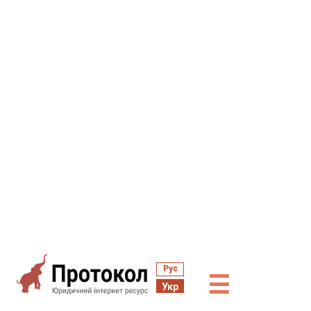
Рус
☰
Укр