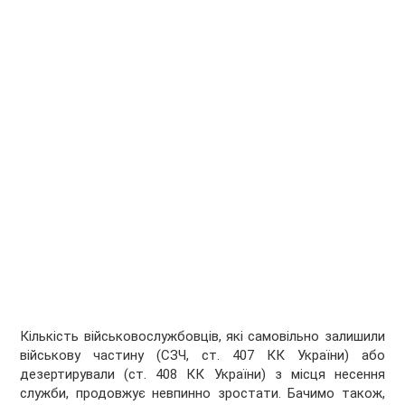
Кількість військовослужбовців, які самовільно залишили
військову частину (СЗЧ, ст. 407 КК України) або
дезертирували (ст. 408 КК України) з місця несення
служби, продовжує невпинно зростати. Бачимо також,