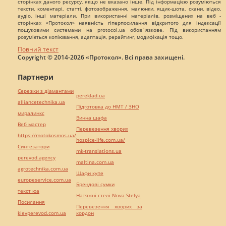
сторінках даного ресурсу, якщо не вказано інше. Під інформацією розуміються
тексти, коментарі, статті, фотозображення, малюнки, ящик-шота, скани, відео,
аудіо, інші матеріали. При використанні матеріалів, розміщених на веб -
сторінках «Протокол» наявність гіперпосилання відкритого для індексації
пошуковими системами на protocol.ua обов`язкове. Під використанням
розуміється копіювання, адаптація, рерайтинг, модифікація тощо.
Повний текст
Copyright © 2014-2026 «Протокол». Всі права захищені.
Партнери
Сережки з діамантами
pereklad.ua
alliancetechnika.ua
Підготовка до НМТ / ЗНО
миралинкс
Винна шафа
Веб мастер
Перевезення хворих
https://motokosmos.ua/
hospice-life.com.ua/
Синтезатори
mk-translations.ua
perevod.agency
maltina.com.ua
agrotechnika.com.ua
Шафи купе
europeservice.com.ua
Брендові сумки
текст юа
Натяжні стелі Nova Stelya
Посилання
Перевезення хворих за
kievperevod.com.ua
кордон