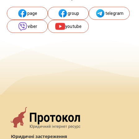
page
group
telegram
viber
youtube
Юридичні застереження