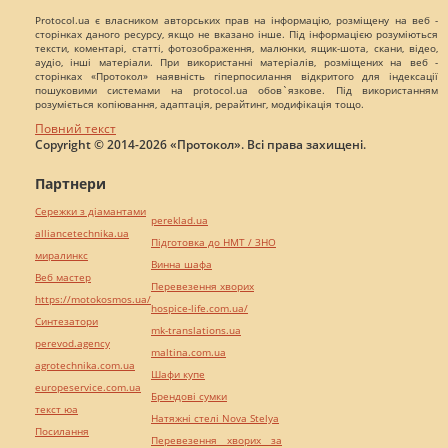
Protocol.ua є власником авторських прав на інформацію, розміщену на веб -
сторінках даного ресурсу, якщо не вказано інше. Під інформацією розуміються
тексти, коментарі, статті, фотозображення, малюнки, ящик-шота, скани, відео,
аудіо, інші матеріали. При використанні матеріалів, розміщених на веб -
сторінках «Протокол» наявність гіперпосилання відкритого для індексації
пошуковими системами на protocol.ua обов`язкове. Під використанням
розуміється копіювання, адаптація, рерайтинг, модифікація тощо.
Повний текст
Copyright © 2014-2026 «Протокол». Всі права захищені.
Партнери
Сережки з діамантами
pereklad.ua
alliancetechnika.ua
Підготовка до НМТ / ЗНО
миралинкс
Винна шафа
Веб мастер
Перевезення хворих
https://motokosmos.ua/
hospice-life.com.ua/
Синтезатори
mk-translations.ua
perevod.agency
maltina.com.ua
agrotechnika.com.ua
Шафи купе
europeservice.com.ua
Брендові сумки
текст юа
Натяжні стелі Nova Stelya
Посилання
Перевезення хворих за