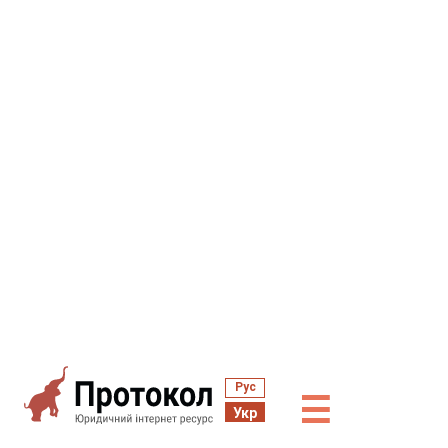
Рус
☰
Укр