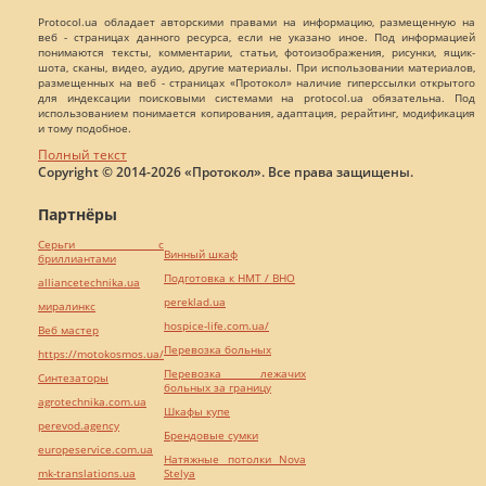
Protocol.ua обладает авторскими правами на информацию, размещенную на
веб - страницах данного ресурса, если не указано иное. Под информацией
понимаются тексты, комментарии, статьи, фотоизображения, рисунки, ящик-
шота, сканы, видео, аудио, другие материалы. При использовании материалов,
размещенных на веб - страницах «Протокол» наличие гиперссылки открытого
для индексации поисковыми системами на protocol.ua обязательна. Под
использованием понимается копирования, адаптация, рерайтинг, модификация
и тому подобное.
Полный текст
Copyright © 2014-2026 «Протокол». Все права защищены.
Партнёры
Серьги с
Винный шкаф
бриллиантами
Подготовка к НМТ / ВНО
alliancetechnika.ua
pereklad.ua
миралинкс
hospice-life.com.ua/
Веб мастер
Перевозка больных
https://motokosmos.ua/
Перевозка лежачих
Синтезаторы
больных за границу
agrotechnika.com.ua
Шкафы купе
perevod.agency
Брендовые сумки
europeservice.com.ua
Натяжные потолки Nova
mk-translations.ua
Stelya