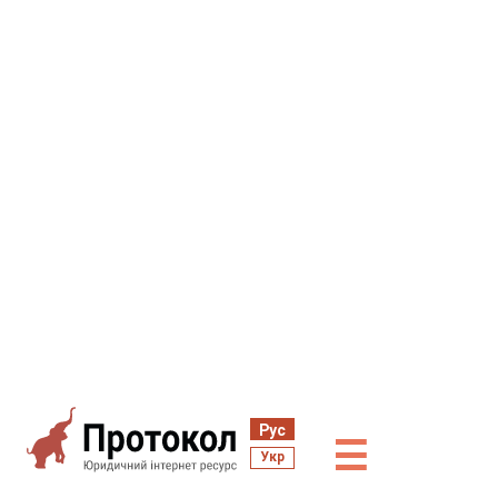
Рус
☰
Укр