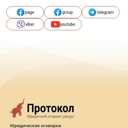
page
group
telegram
viber
youtube
Юридические оговорки