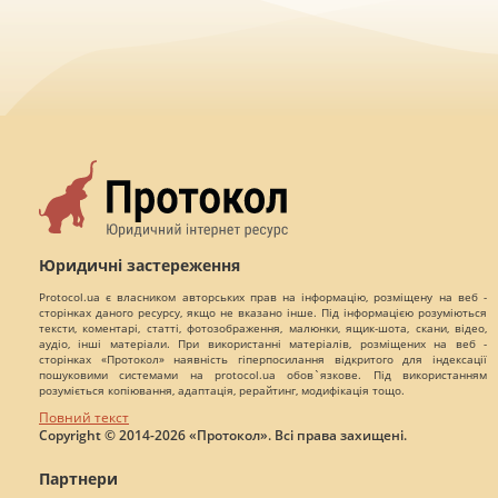
Юридичні застереження
Protocol.ua є власником авторських прав на інформацію, розміщену на веб -
сторінках даного ресурсу, якщо не вказано інше. Під інформацією розуміються
тексти, коментарі, статті, фотозображення, малюнки, ящик-шота, скани, відео,
аудіо, інші матеріали. При використанні матеріалів, розміщених на веб -
сторінках «Протокол» наявність гіперпосилання відкритого для індексації
пошуковими системами на protocol.ua обов`язкове. Під використанням
розуміється копіювання, адаптація, рерайтинг, модифікація тощо.
Повний текст
Copyright © 2014-2026 «Протокол». Всі права захищені.
Партнери