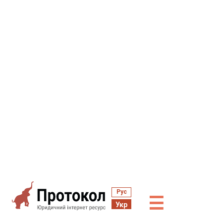
Рус
☰
Укр