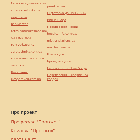
Сережки з діамантами
pereklad.ua
alliancetechnika.ua
Підготовка до НМТ / ЗНО
миралинкс
Винна шафа
Веб мастер
Перевезення хворих
https://motokosmos.ua/
hospice-life.com.ua/
Синтезатори
mk-translations.ua
perevod.agency
maltina.com.ua
agrotechnika.com.ua
Шафи купе
europeservice.com.ua
Брендові сумки
текст юа
Натяжні стелі Nova Stelya
Посилання
Перевезення хворих за
kievperevod.com.ua
кордон
Про проект
Про ресурс "Протокол"
Команда "Протокол"
Карта Сайту