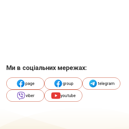
Ми в соціальних мережах:
page
group
telegram
viber
youtube