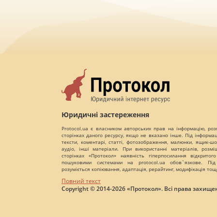
Юридичні застереження
Protocol.ua є власником авторських прав на інформацію, роз
сторінках даного ресурсу, якщо не вказано інше. Під інформа
тексти, коментарі, статті, фотозображення, малюнки, ящик-шот
аудіо, інші матеріали. При використанні матеріалів, розм
сторінках «Протокол» наявність гіперпосилання відкритого
пошуковими системами на protocol.ua обов`язкове. Під
розуміється копіювання, адаптація, рерайтинг, модифікація тощ
Повний текст
Copyright © 2014-2026 «Протокол». Всі права захищен