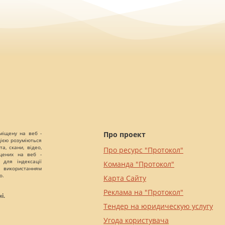
міщену на веб -
Про проект
цією розуміються
а, скани, відео,
Про ресурс "Протокол"
іщених на веб -
 для індексації
Команда "Протокол"
 використанням
о.
Карта Сайту
Реклама на "Протокол"
і.
Тендер на юридическую услугу
Угода користувача