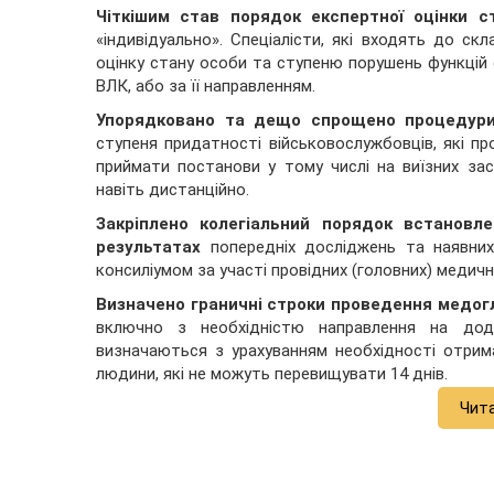
Чіткішим став порядок експертної оцінки 
«індивідуально». Спеціалісти, які входять до ск
оцінку стану особи та ступеню порушень функцій
ВЛК, або за її направленням.
Упорядковано та дещо спрощено процедур
ступеня придатності військовослужбовців, які п
приймати постанови у тому числі на виїзних зас
навіть дистанційно.
Закріплено колегіальний порядок встановле
результатах
попередніх досліджень та наявних
консиліумом за участі провідних (головних) медични
Визначено граничні строки проведення медог
включно з необхідністю направлення на дода
визначаються з урахуванням необхідності отрима
людини, які не можуть перевищувати 14 днів.
Чит