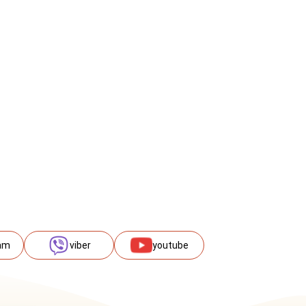
am
viber
youtube