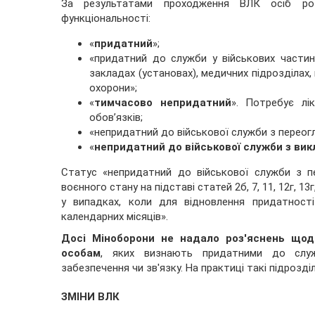
За результатами проходження ВЛК осіб роз
функціональності:
«
придатний
»;
«придатний до служби у військових частин
закладах (установах), медичних підрозділах, 
охорони»;
«
тимчасово непридатний
». Потребує лік
обов’язків;
«непридатний до військової служби з переогл
«
непридатний до військової служби з вик
Статус «непридатний до військової служби з пе
воєнного стану на підставі статей 2б, 7, 11, 12г, 13г, 
у випадках, коли для відновлення придатност
календарних місяців».
Досі Міноборони не надало роз'яснень щод
особам
, яких визнають придатними до служб
забезпечення чи зв'язку. На практиці такі підрозді
ЗМІНИ ВЛК