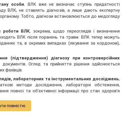
стану особи.
ВЛК вже не визначає ступінь придатності
ладу ВЛК, не ставлять діагнозів, а лише дають експертну
 організму. Тобто, діагнози встановлюються до медогляду
и роботи ВЛК
, зокрема, щодо переоглядів і визначення
роходять ВЛК після поранень та травм. ВЛК тепер можуть
іданнях та, в окремих випадках (лікування за кордоном),
ння (підтвердження) діагнозу при контроверсійних
 документів. Огляд та прийняття рішення здійснюється
х фахівців.
лядів, лабораторних та інструментальних досліджень
,
ткові методи дослідження, лабораторні обстеження,
ння повної та об’єктивної інформації про стан здоров’я
ати повністю