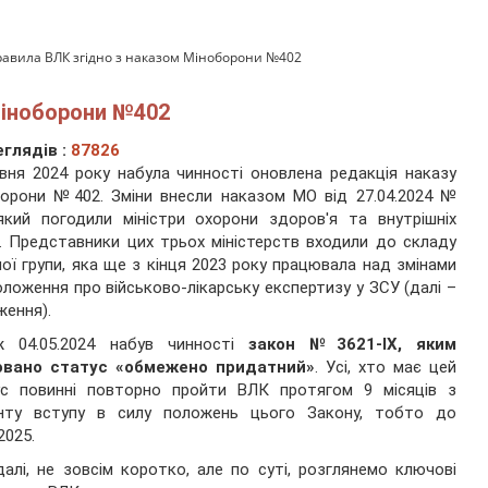
равила ВЛК згідно з наказом Міноборони №402
Міноборони №402
глядів :
87826
вня 2024 року набула чинності оновлена редакція наказу
орони №402. Зміни внесли наказом МО від 27.04.2024 №
який погодили міністри охорони здоров'я та внутрішніх
. Представники цих трьох міністерств входили до складу
ої групи, яка ще з кінця 2023 року працювала над змінами
ложення про військово-лікарську експертизу у ЗСУ (далі –
ення).
ж 04.05.2024 набув чинності
закон №3621-IX, яким
овано статус «обмежено придатний»
. Усі, хто має цей
ус повинні повторно пройти ВЛК протягом 9 місяців з
нту вступу в силу положень цього Закону, тобто до
2025.
алі, не зовсім коротко, але по суті, розглянемо ключові