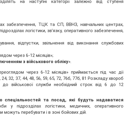
ділять на наступні категорії залежно від ступеня
ах забезпечення, ТЦК та СП, ВВНЗ, навчальних центрах,
підрозділах логістики, зв’язку, оперативного забезпечення,
ування, відпустки, звільнення від виконання службових
ядом через 6-12 місяців»;
люченням з військового обліку
».
реоглядом через 6-12 місяців» приймається під час дії
24, 32, 37, 44, 48, 56, 59, 65, 72, 76б, 77б, 81 Розкладу хвороб
і до військової служби необхідний строк від 6 до 12
о спеціальностей та посад, які будуть надаватися
и у підрозділах логістики, медичних, оперативного
ли можуть перебувати і в зоні бойових дій.