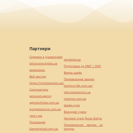
Партнери
Сережки з діамантами
pereklad.ua
alliancetechnika.ua
Підготовка до НМТ / ЗНО
миралинкс
Винна шафа
Веб мастер
Перевезення хворих
https://motokosmos.ua/
hospice-life.com.ua/
Синтезатори
mk-translations.ua
perevod.agency
maltina.com.ua
agrotechnika.com.ua
Шафи купе
europeservice.com.ua
Брендові сумки
текст юа
Натяжні стелі Nova Stelya
Посилання
Перевезення хворих за
kievperevod.com.ua
кордон