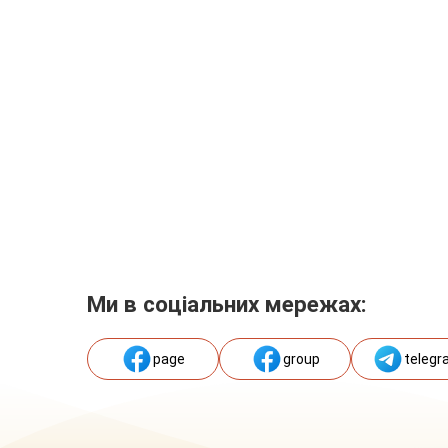
Ми в соціальних мережах:
page
group
telegr