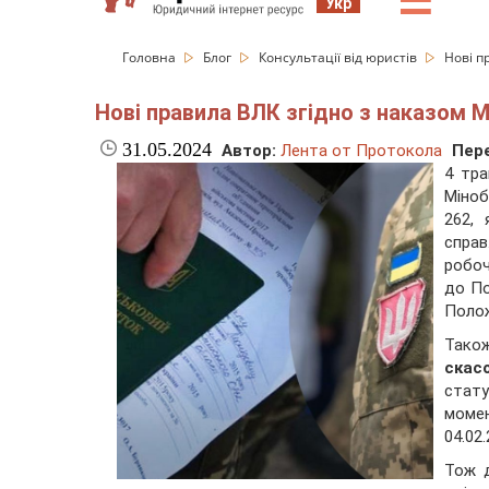
☰
Укр
Головна
Блог
Консультації від юристів
Нові п
Нові правила ВЛК згідно з наказом 
31.05.2024
Автор:
Лента от Протокола
Пере
4 тра
Міноб
262, 
справ
робоч
до По
Полож
Тако
скас
стат
моме
04.02.
Тож д