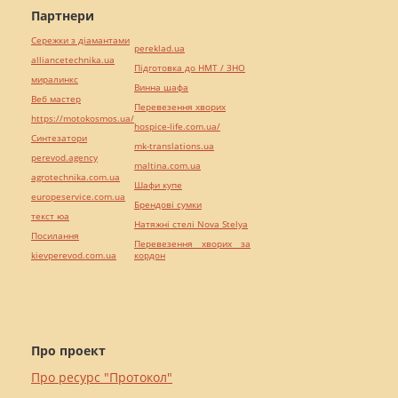
Партнери
Сережки з діамантами
pereklad.ua
alliancetechnika.ua
Підготовка до НМТ / ЗНО
миралинкс
Винна шафа
Веб мастер
Перевезення хворих
https://motokosmos.ua/
hospice-life.com.ua/
Синтезатори
mk-translations.ua
perevod.agency
maltina.com.ua
agrotechnika.com.ua
Шафи купе
europeservice.com.ua
Брендові сумки
текст юа
Натяжні стелі Nova Stelya
Посилання
Перевезення хворих за
kievperevod.com.ua
кордон
Про проект
Про ресурс "Протокол"