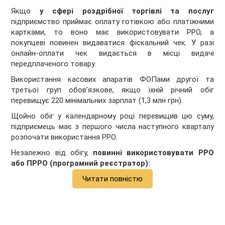
Якщо
у сфері роздрібної торгівлі та послуг
підприємство приймає оплату готівкою або платіжними
картками, то воно має використовувати РРО, а
покупцеві повинен видаватися фіскальний чек. У разі
онлайн-оплати чек видається в місці видачі
передплаченого товару.
Використання касових апаратів ФОПами другої та
третьої груп обов’язкове, якщо їхній річний обіг
перевищує 220 мінімальних зарплат (1,3 млн грн).
Щойно обіг у календарному році перевищив цю суму,
підприємець має з першого числа наступного кварталу
розпочати використання РРО.
Незалежно від обігу,
повинні використовувати РРО
або ПРРО (програмний реєстратор):
Читати повністю