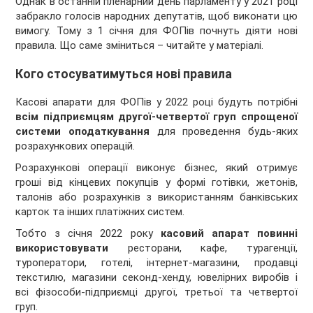
Однак в останній пленарний день парламенту у 2021 році
забракло голосів народних депутатів, щоб виконати цю
вимогу. Тому з 1 січня для ФОПів почнуть діяти нові
правила. Що саме зміниться – читайте у матеріалі.
Кого стосуватимуться нові правила
Касові апарати для ФОПів у 2022 році будуть потрібні
всім підприємцям другої-четвертої груп спрощеної
системи оподаткування
для проведення будь-яких
розрахункових операцій.
Розрахункові операції виконує бізнес, який отримує
гроші від кінцевих покупців у формі готівки, жетонів,
талонів або розрахунків з використанням банківських
карток та інших платіжних систем.
Тобто з січня 2022 року
касовий апарат повинні
використовувати
ресторани, кафе, турагенції,
туроператори, готелі, інтернет-магазини, продавці
текстилю, магазини секонд-хенду, ювелірних виробів і
всі фізособи-підприємці другої, третьої та четвертої
груп.