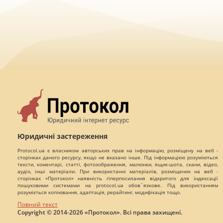
Юридичні застереження
Protocol.ua є власником авторських прав на інформацію, розміщену на веб -
сторінках даного ресурсу, якщо не вказано інше. Під інформацією розуміються
тексти, коментарі, статті, фотозображення, малюнки, ящик-шота, скани, відео,
аудіо, інші матеріали. При використанні матеріалів, розміщених на веб -
сторінках «Протокол» наявність гіперпосилання відкритого для індексації
пошуковими системами на protocol.ua обов`язкове. Під використанням
розуміється копіювання, адаптація, рерайтинг, модифікація тощо.
Повний текст
Copyright © 2014-2026 «Протокол». Всі права захищені.