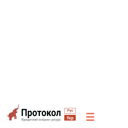
Рус
☰
Укр