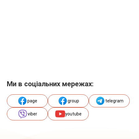
Ми в соціальних мережах:
page
group
telegram
viber
youtube