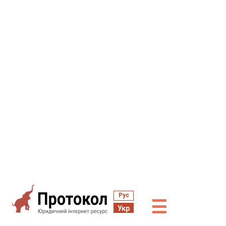
Рус
☰
Укр