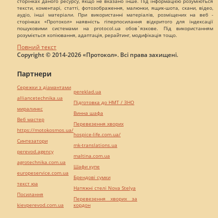
сторінках даного ресурсу, якщо не вказано інше. Під інформацією розуміються
тексти, коментарі, статті, фотозображення, малюнки, ящик-шота, скани, відео,
аудіо, інші матеріали. При використанні матеріалів, розміщених на веб -
сторінках «Протокол» наявність гіперпосилання відкритого для індексації
пошуковими системами на protocol.ua обов`язкове. Під використанням
розуміється копіювання, адаптація, рерайтинг, модифікація тощо.
Повний текст
Copyright © 2014-2026 «Протокол». Всі права захищені.
Партнери
Сережки з діамантами
pereklad.ua
alliancetechnika.ua
Підготовка до НМТ / ЗНО
миралинкс
Винна шафа
Веб мастер
Перевезення хворих
https://motokosmos.ua/
hospice-life.com.ua/
Синтезатори
mk-translations.ua
perevod.agency
maltina.com.ua
agrotechnika.com.ua
Шафи купе
europeservice.com.ua
Брендові сумки
текст юа
Натяжні стелі Nova Stelya
Посилання
Перевезення хворих за
kievperevod.com.ua
кордон