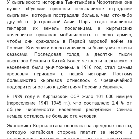
У кыргызского историка Тынчтыкбека Чоротегина она
лучше: «Русские принесли невыразимое страдание
кыргызам, которые пострадали больше, чем кто-либо
другой в Центральной Азии. Царь отдал миллионы
гектаров их земель поселенцам, а кыргызских
кочевников приказал мобилизовать в свою армию,
чтобы они сражались в Первой мировой войне за
Россию. Кочевники сопротивлялись и были уничтожены
казаками. Последовал голод, а десятки тысяч
кыргызов бежали в Китай. Более четверти кыргызского
населения были уничтожены, а 1916 год стал самым
кровавым периодом в нашей истории. Поэтому
большинство кыргызов отнеслось с чрезвычайной
подозрительностью к действиям России в Украине».
В 1989 году в Киргизской ССР жило 101 000 немцев
(переселение 1941–1945 гг.), что составляло 2,4 % от
общей численности населения республики. Сейчас
немцев осталось не больше ста человек.
Экономика Кыргызстана основана на арендных платах,
которую китайская сторона платит за нефте– и
газопроводы, которые проходят по его территории.