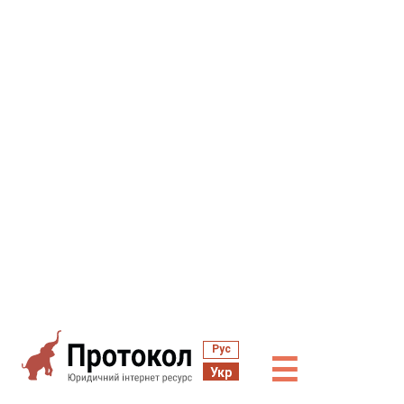
Рус
☰
Укр