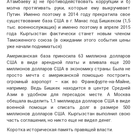
Атамбаеву а) не противодействовать коррупции и б)
молча протягивать руки, которые ему выкручивает
Путин. Именно поэтому в 2014 году прекратила свое
существование база США в г. Манас под Бишкеком (1,5
тыс. военнослужащих) и именно поэтому в апреле 2015
года Кыргызстан фактически станет новым членом
Таможенного союза (в ожидании этого события цены
уже начали подниматься).
Американская база приносила 63 миллиона долларов
США в виде арендной платы и вливала еще 200
миллионов долларов США в экономику страны. Была не
просто мечта с американской помощью построить
огромный аэропорт – как во Франкфурте-на-Майне,
например. Ведь Бишкек находится в центре Средней
Азии в удобном для пересадок месте. А Москва
обещала выделить 1,1 миллиарда долларов США в виде
военной помощи и списать долг в размере 500
миллионов долларов США. Кыргызстан выполнил свою
часть соглашения, но никто еще не видел денег.
Коротка историческая память правящей власти.