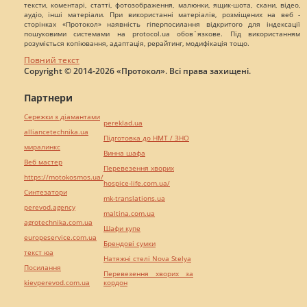
тексти, коментарі, статті, фотозображення, малюнки, ящик-шота, скани, відео,
аудіо, інші матеріали. При використанні матеріалів, розміщених на веб -
сторінках «Протокол» наявність гіперпосилання відкритого для індексації
пошуковими системами на protocol.ua обов`язкове. Під використанням
розуміється копіювання, адаптація, рерайтинг, модифікація тощо.
Повний текст
Copyright © 2014-2026 «Протокол». Всі права захищені.
Партнери
Сережки з діамантами
pereklad.ua
alliancetechnika.ua
Підготовка до НМТ / ЗНО
миралинкс
Винна шафа
Веб мастер
Перевезення хворих
https://motokosmos.ua/
hospice-life.com.ua/
Синтезатори
mk-translations.ua
perevod.agency
maltina.com.ua
agrotechnika.com.ua
Шафи купе
europeservice.com.ua
Брендові сумки
текст юа
Натяжні стелі Nova Stelya
Посилання
Перевезення хворих за
kievperevod.com.ua
кордон