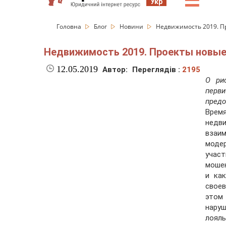
☰
Укр
Головна
Блог
Новини
Недвижимость 2019. П
Недвижимость 2019. Проекты новые
12.05.2019
Автор:
Переглядів :
2195
О ри
перви
предо
Врем
недв
взаим
моде
учас
мошен
и ка
своев
этом
наруш
лоял