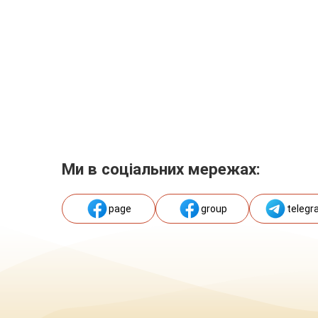
Ми в соціальних мережах:
page
group
telegr