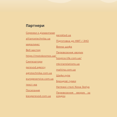
Партнери
Сережки з діамантами
pereklad.ua
alliancetechnika.ua
Підготовка до НМТ / ЗНО
миралинкс
Винна шафа
Веб мастер
Перевезення хворих
https://motokosmos.ua/
hospice-life.com.ua/
Синтезатори
mk-translations.ua
perevod.agency
maltina.com.ua
agrotechnika.com.ua
Шафи купе
europeservice.com.ua
Брендові сумки
текст юа
Натяжні стелі Nova Stelya
Посилання
Перевезення хворих за
kievperevod.com.ua
кордон