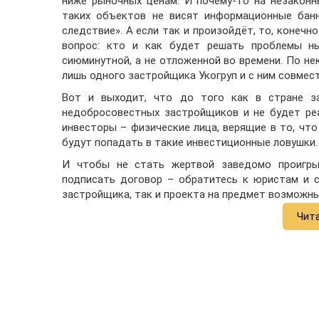
ниже рыночных ценам. И почему-то на незакон
таких объектов не висят информационные банн
следствие». А если так и произойдёт, то, конечн
вопрос: кто и как будет решать проблемы н
сиюминутной, а не отложенной во времени. По н
лишь одного застройщика Укогруп и с ним совмест
Вот и выходит, что до того как в стране з
недобросовестных застройщиков и не будет ре
инвесторы – физические лица, верящие в то, чт
будут попадать в такие инвестиционные ловушки.
И чтобы не стать жертвой заведомо проигры
подписать договор – обратитесь к юристам и 
застройщика, так и проекта на предмет возможны
Чит