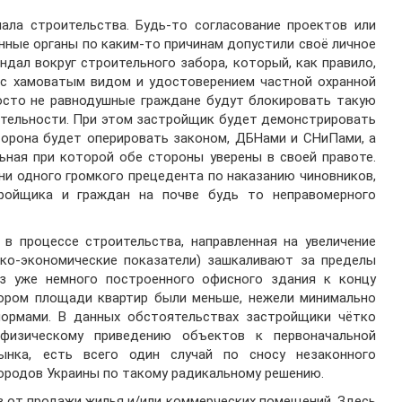
ла строительства. Будь-то согласование проектов или
енные органы по каким-то причинам допустили своё личное
ндал вокруг строительного забора, который, как правило,
 с хамоватым видом и удостоверением частной охранной
осто не равнодушные граждане будут блокировать такую
ятельности. При этом застройщик будет демонстрировать
торона будет оперировать законом, ДБНами и СНиПами, а
ьная при которой обе стороны уверены в своей правоте.
ни одного громкого прецедента по наказанию чиновников,
ройщика и граждан на почве будь то неправомерного
в процессе строительства, направленная на увеличение
ко-экономические показатели) зашкаливают за пределы
из уже немного построенного офисного здания к концу
тором площади квартир были меньше, нежели минимально
ормами. В данных обстоятельствах застройщики чётко
физическому приведению объектов к первоначальной
ынка, есть всего один случай по сносу незаконного
городов Украины по такому радикальному решению.
 от продажи жилья и/или коммерческих помещений. Здесь