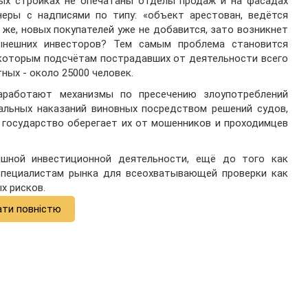
ных стройках не опечатаны отделы продаж и на фасадах
еры с надписями по типу: «объект арестован, ведётся
о же, новых покупателей уже не добавится, зато возникнет
ынешних инвесторов? Тем самым проблема становится
екоторым подсчётам пострадавших от деятельности всего
ных - около 25000 человек.
аработают механизмы по пресечению злоупотреблений
альных наказаний виновных посредством решений судов,
о государство оберегает их от мошенников и проходимцев
шной инвестиционной деятельности, ещё до того как
специалистам рынка для всеохватывающей проверки как
х рисков.
ати повністю