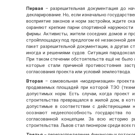
Первая
– разрешительная документация до нача
декларирование. Но, если изначально государств
восприятие законов и норм застройки, ждите ска
охраняют крепкие парни спортивной наружности
фирмы. Активисты, жители соседних домов и пр
стройплощадку под предлогом её незаконной де
пакет разрешительной документации, а другая с
иногда и решениями судов. Ситуация парадоксал
При таком стечении обстоятельств ещё не было 
которые стали причиной противостояния заст
согласования проекта или условий землеотвода.
Вторая
– самовольная «модернизация» проекта 
продаваемых площадей при которой ТЭО (техни
допустимых норм. Есть случаи, когда проект 
строительства превращался в жилой дом, в ко
допустимые в соответствии с действующими н
осознают недееспособность государства по 
согласованной концепции. За всю историю р
строительства. Львов стал пионером среди всех 
Третья
– перераспределение финансовых потоков