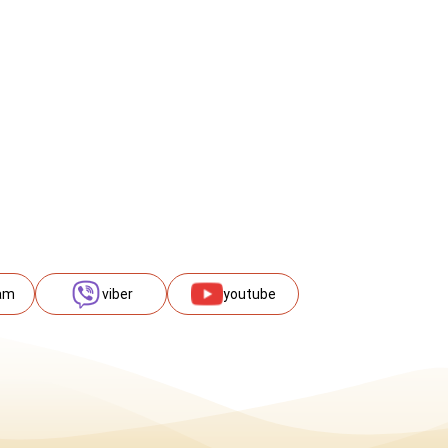
am
viber
youtube