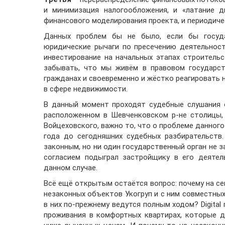
и минимизация налогообложения, и «латание д
финансового моделирования проекта, и периодиче
Данных проблем бы не было, если бы госуд
юридические рычаги по пресечению деятельнос
инвестирование на начальных этапах строительс
забывать, что мы живём в правовом государст
гражданах и своевременно и жёстко реагировать на
в сфере недвижимости.
В данный момент проходят судебные слушания 
расположенном в Шевченковском р-не столицы, 
Войцеховского, важно то, что о проблеме данного 
года до сегодняшних судебных разбирательств
законным, но ни один государственный орган не 
согласием подыграл застройщику в его деятел
данном случае.
Всё ещё открытым остаётся вопрос: почему на сег
незаконных объектов Укогруп и с ним совместных
в них по-прежнему ведутся полным ходом? Digital
проживания в комфортных квартирах, которые 