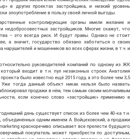
ыр» в других проектах застройщика, и низкий уровень
ски злоупотребление в пользу своей личной выгоды.
арственные контролирующие органы имели желание и
ти недобросовестных застройщиков. Многие скажут, что
тва – это всегда риск. И будут правы. Однако не стоит
ве, а значит, государство обязано заботиться о своих
 нарушителей и мошенников во всех сферах жизни, в т.ч. и
относительно руководителей компаний по одному из ЖК
который входит в т.н. пул незаконных строек Анатолия
проекта было известно ещё 2015 году, а это более чем 3,5
. Уже тогда данный объект никак нельзя было назвать
заблокировал продажи в нём, тем самым своим молчаливым
ьности, если конечно слово «застройщик» применимо в
одняшний день существует список из более чем 40-ка т.н.
, объединённых одним именем А. Войцеховский, а продажи
 marketing красноречиво описывает все прелести будущего
доверчивый покупатель может приобрести по доступным,