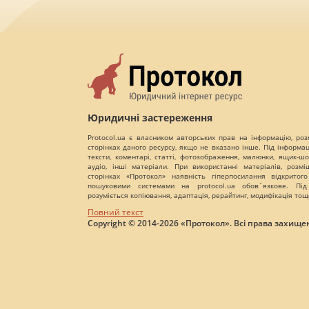
Юридичні застереження
Protocol.ua є власником авторських прав на інформацію, роз
сторінках даного ресурсу, якщо не вказано інше. Під інформа
тексти, коментарі, статті, фотозображення, малюнки, ящик-шот
аудіо, інші матеріали. При використанні матеріалів, розм
сторінках «Протокол» наявність гіперпосилання відкритого
пошуковими системами на protocol.ua обов`язкове. Під
розуміється копіювання, адаптація, рерайтинг, модифікація тощ
Повний текст
Copyright © 2014-2026 «Протокол». Всі права захищен