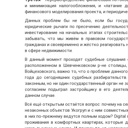
и минимизация налогообложения, и «латание д
финансового моделирования проекта, и периодиче
Данных проблем бы не было, если бы госуд
юридические рычаги по пресечению деятельнос
инвестирование на начальных этапах строительс
забывать, что мы живём в правовом государст
гражданах и своевременно и жёстко реагировать на
в сфере недвижимости.
В данный момент проходят судебные слушания 
расположенном в Шевченковском р-не столицы, 
Войцеховского, важно то, что о проблеме данного 
года до сегодняшних судебных разбирательств
законным, но ни один государственный орган не 
согласием подыграл застройщику в его деятел
данном случае.
Всё ещё открытым остаётся вопрос: почему на сег
незаконных объектов Укогруп и с ним совместных
в них по-прежнему ведутся полным ходом? Digital
проживания в комфортных квартирах, которые 