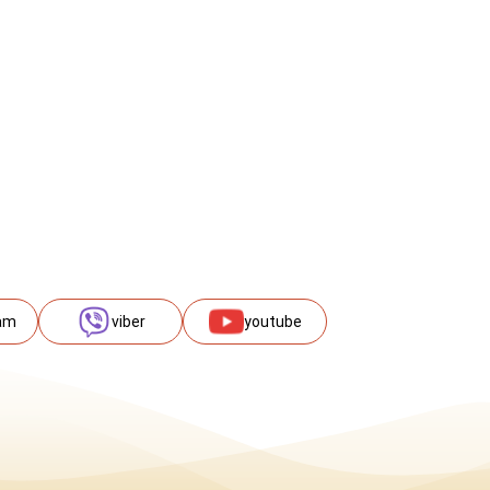
am
viber
youtube