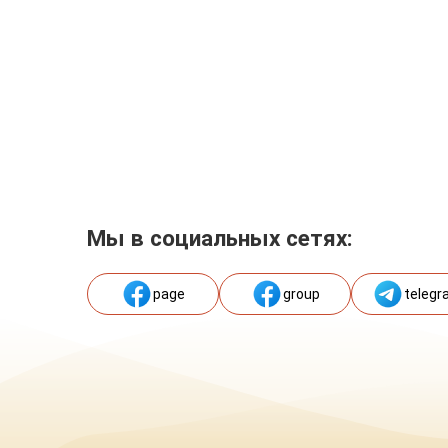
Мы в социальных сетях:
page
group
telegr