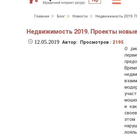
☰
Укр
Главная
Блог
Новости
Недвижимость 2019. П
Недвижимость 2019. Проекты новые
12.05.2019
Автор:
Просмотров :
2195
О ри
перви
предо
Врем
недв
взаим
моде
учас
мошен
и ка
своев
этом
наруш
лоял