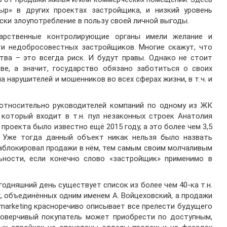
ыр» в других проектах застройщика, и низкий уровень
ски злоупотребление в пользу своей личной выгоды.
арственные контролирующие органы имели желание и
ти недобросовестных застройщиков. Многие скажут, что
тва – это всегда риск. И будут правы. Однако не стоит
ве, а значит, государство обязано заботиться о своих
 нарушителей и мошенников во всех сферах жизни, в т.ч. и
относительно руководителей компаний по одному из ЖК
который входит в т.н. пул незаконных строек Анатолия
проекта было известно ещё 2015 году, а это более чем 3,5
. Уже тогда данный объект никак нельзя было назвать
заблокировал продажи в нём, тем самым своим молчаливым
ьности, если конечно слово «застройщик» применимо в
одняшний день существует список из более чем 40-ка т.н.
, объединённых одним именем А. Войцеховский, а продажи
 marketing красноречиво описывает все прелести будущего
доверчивый покупатель может приобрести по доступным,