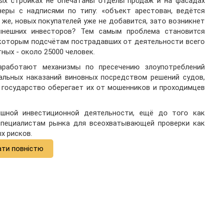
ных стройках не опечатаны отделы продаж и на фасадах
еры с надписями по типу: «объект арестован, ведётся
о же, новых покупателей уже не добавится, зато возникнет
ынешних инвесторов? Тем самым проблема становится
екоторым подсчётам пострадавших от деятельности всего
ных - около 25000 человек.
аработают механизмы по пресечению злоупотреблений
альных наказаний виновных посредством решений судов,
о государство оберегает их от мошенников и проходимцев
шной инвестиционной деятельности, ещё до того как
специалистам рынка для всеохватывающей проверки как
х рисков.
ати повністю