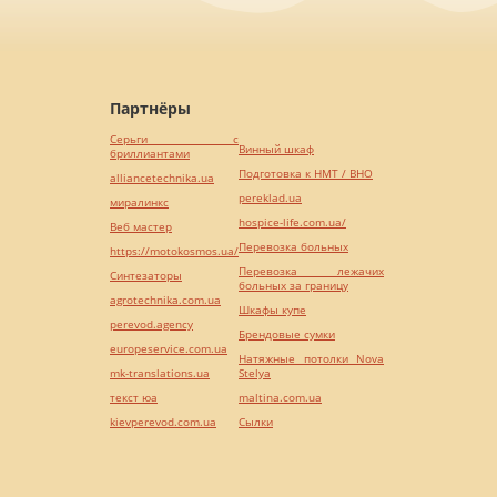
Партнёры
Серьги с
Винный шкаф
бриллиантами
Подготовка к НМТ / ВНО
alliancetechnika.ua
pereklad.ua
миралинкс
hospice-life.com.ua/
Веб мастер
Перевозка больных
https://motokosmos.ua/
Перевозка лежачих
Синтезаторы
больных за границу
agrotechnika.com.ua
Шкафы купе
perevod.agency
Брендовые сумки
europeservice.com.ua
Натяжные потолки Nova
mk-translations.ua
Stelya
текст юа
maltina.com.ua
kievperevod.com.ua
Cылки