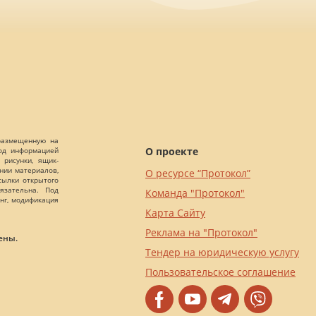
 размещенную на
О проекте
Под информацией
 рисунки, ящик-
ании материалов,
О ресурсе “Протокол”
сылки открытого
язательна. Под
Команда "Протокол"
нг, модификация
Карта Сайту
Реклама на "Протокол"
ены.
Тендер на юридическую услугу
Пользовательское соглашение