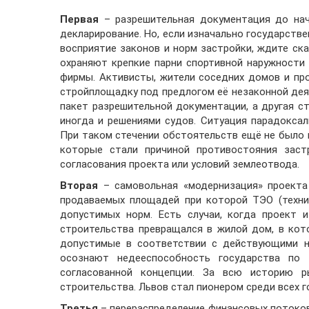
Первая
– разрешительная документация до нача
декларирование. Но, если изначально государств
восприятие законов и норм застройки, ждите ска
охраняют крепкие парни спортивной наружности
фирмы. Активисты, жители соседних домов и пр
стройплощадку под предлогом её незаконной де
пакет разрешительной документации, а другая с
иногда и решениями судов. Ситуация парадоксал
При таком стечении обстоятельств ещё не было 
которые стали причиной противостояния заст
согласования проекта или условий землеотвода.
Вторая
– самовольная «модернизация» проекта 
продаваемых площадей при которой ТЭО (техни
допустимых норм. Есть случаи, когда проект 
строительства превращался в жилой дом, в ко
допустимые в соответствии с действующими н
осознают недееспособность государства по 
согласованной концепции. За всю историю р
строительства. Львов стал пионером среди всех 
Третья
– перераспределение финансовых потоков