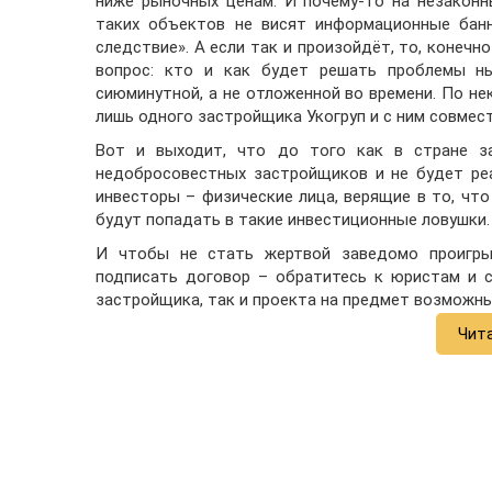
ниже рыночных ценам. И почему-то на незакон
таких объектов не висят информационные банн
следствие». А если так и произойдёт, то, конечн
вопрос: кто и как будет решать проблемы н
сиюминутной, а не отложенной во времени. По н
лишь одного застройщика Укогруп и с ним совмест
Вот и выходит, что до того как в стране з
недобросовестных застройщиков и не будет ре
инвесторы – физические лица, верящие в то, чт
будут попадать в такие инвестиционные ловушки.
И чтобы не стать жертвой заведомо проигры
подписать договор – обратитесь к юристам и 
застройщика, так и проекта на предмет возможны
Чит