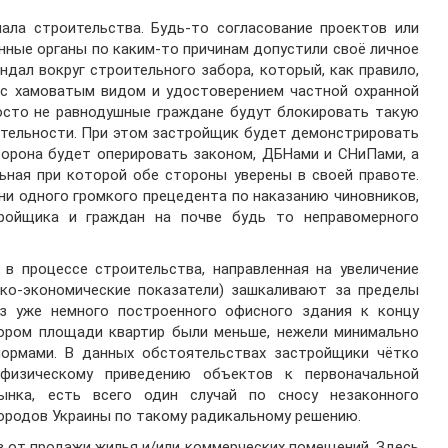
ла строительства. Будь-то согласование проектов или
енные органы по каким-то причинам допустили своё личное
ндал вокруг строительного забора, который, как правило,
 с хамоватым видом и удостоверением частной охранной
осто не равнодушные граждане будут блокировать такую
ятельности. При этом застройщик будет демонстрировать
торона будет оперировать законом, ДБНами и СНиПами, а
ьная при которой обе стороны уверены в своей правоте.
ни одного громкого прецедента по наказанию чиновников,
ройщика и граждан на почве будь то неправомерного
в процессе строительства, направленная на увеличение
ко-экономические показатели) зашкаливают за пределы
из уже немного построенного офисного здания к концу
тором площади квартир были меньше, нежели минимально
ормами. В данных обстоятельствах застройщики чётко
физическому приведению объектов к первоначальной
ынка, есть всего один случай по сносу незаконного
городов Украины по такому радикальному решению.
 от продажи жилья и/или коммерческих помещений. Здесь