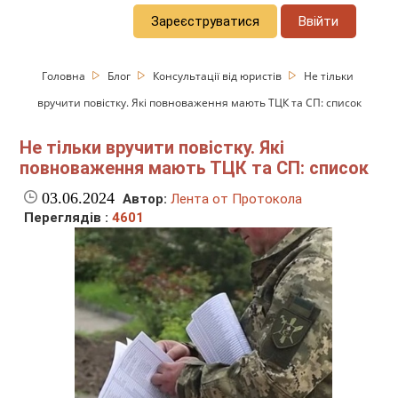
Зареєструватися
Ввійти
Головна
Блог
Консультації від юристів
Не тільки
вручити повістку. Які повноваження мають ТЦК та СП: список
Не тільки вручити повістку. Які
повноваження мають ТЦК та СП: список
03.06.2024
Автор:
Лента от Протокола
Переглядів :
4601