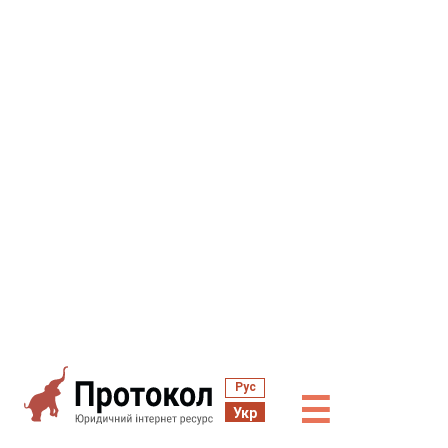
Рус
☰
Укр