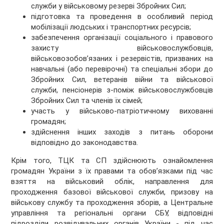
служби у військовому резерві Збройних Сил;
підготовка та проведення в особливий період
мобілізації людських і транспортних ресурсів;
забезпечення організації соціального і правового
захисту військовослужбовців,
військовозобов’язаних і резервістів, призваних на
навчальні (або перевірочні) та спеціальні збори до
Збройних Сил, ветеранів війни та військової
служби, пенсіонерів з-поміж військовослужбовців
Збройних Сил та членів їх сімей;
участь у військово-патріотичному вихованні
громадян;
здійснення інших заходів з питань оборони
відповідно до законодавства.
Крім того, ТЦК та СП здійснюють ознайомлення
громадян України з їх правами та обов’язками під час
взяття на військовий облік, направлення для
проходження базової військової служби, призову на
військову службу та проходження зборів, а Центральне
управління та регіональні органи СБУ, відповідні
підрозділи розвідувальних органів України - під час