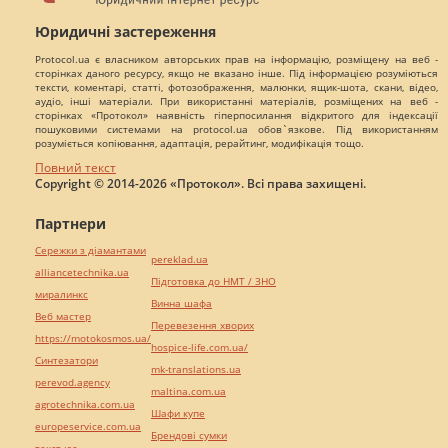
Юридичні застереження
Protocol.ua є власником авторських прав на інформацію, розміщену на веб -
сторінках даного ресурсу, якщо не вказано інше. Під інформацією розуміються
тексти, коментарі, статті, фотозображення, малюнки, ящик-шота, скани, відео,
аудіо, інші матеріали. При використанні матеріалів, розміщених на веб -
сторінках «Протокол» наявність гіперпосилання відкритого для індексації
пошуковими системами на protocol.ua обов`язкове. Під використанням
розуміється копіювання, адаптація, рерайтинг, модифікація тощо.
Повний текст
Copyright © 2014-2026 «Протокол». Всі права захищені.
Партнери
Сережки з діамантами
pereklad.ua
alliancetechnika.ua
Підготовка до НМТ / ЗНО
миралинкс
Винна шафа
Веб мастер
Перевезення хворих
https://motokosmos.ua/
hospice-life.com.ua/
Синтезатори
mk-translations.ua
perevod.agency
maltina.com.ua
agrotechnika.com.ua
Шафи купе
europeservice.com.ua
Брендові сумки