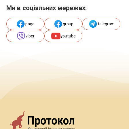
Ми в соціальних мережах:
page
group
telegram
viber
youtube