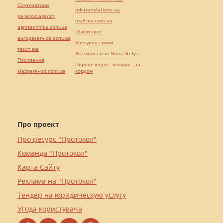
Синтезатори
mk-translations.ua
perevod.agency
maltina.com.ua
agrotechnika.com.ua
Шафи купе
europeservice.com.ua
Брендові сумки
текст юа
Натяжні стелі Nova Stelya
Посилання
Перевезення хворих за
kievperevod.com.ua
кордон
Про проект
Про ресурс "Протокол"
Команда "Протокол"
Карта Сайту
Реклама на "Протокол"
Тендер на юридическую услугу
Угода користувача