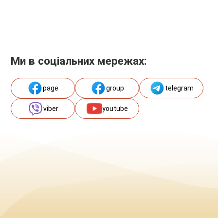
Ми в соціальних мережах:
page
group
telegram
viber
youtube