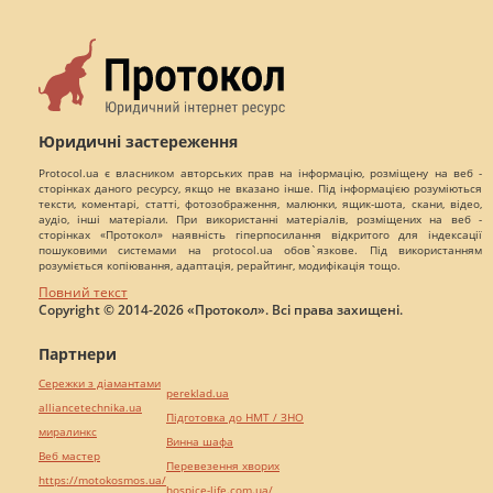
Юридичні застереження
Protocol.ua є власником авторських прав на інформацію, розміщену на веб -
сторінках даного ресурсу, якщо не вказано інше. Під інформацією розуміються
тексти, коментарі, статті, фотозображення, малюнки, ящик-шота, скани, відео,
аудіо, інші матеріали. При використанні матеріалів, розміщених на веб -
сторінках «Протокол» наявність гіперпосилання відкритого для індексації
пошуковими системами на protocol.ua обов`язкове. Під використанням
розуміється копіювання, адаптація, рерайтинг, модифікація тощо.
Повний текст
Copyright © 2014-2026 «Протокол». Всі права захищені.
Партнери
Сережки з діамантами
pereklad.ua
alliancetechnika.ua
Підготовка до НМТ / ЗНО
миралинкс
Винна шафа
Веб мастер
Перевезення хворих
https://motokosmos.ua/
hospice-life.com.ua/