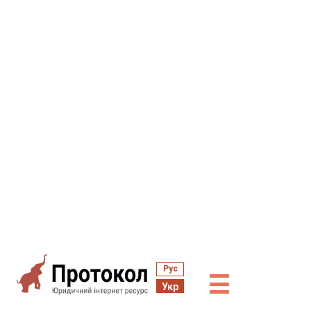
Рус
☰
Укр