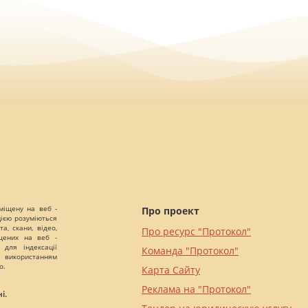
міщену на веб -
Про проект
цією розуміються
а, скани, відео,
Про ресурс "Протокол"
іщених на веб -
 для індексації
Команда "Протокол"
 використанням
о.
Карта Сайту
Реклама на "Протокол"
і.