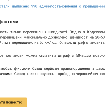
отали: выписано 990 админпостановления о превышении
-фантоми
вати тільки перевищення швидкості. Згідно з Кодексом
и перевищенні максимально дозволеної швидкості на 20-50
 ліміт перевищено на 50 км/год і більше, штраф становить
вної постанови можна сплатити штраф з 50-відсотковою
мобілі, фіксуючи більш серйозні правопорушення з двох
ачними. Серед таких порушень - проїзд на червоний сигнал
ати повністю