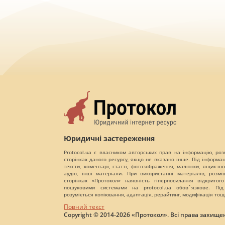
Юридичні застереження
Protocol.ua є власником авторських прав на інформацію, роз
сторінках даного ресурсу, якщо не вказано інше. Під інформа
тексти, коментарі, статті, фотозображення, малюнки, ящик-шот
аудіо, інші матеріали. При використанні матеріалів, розм
сторінках «Протокол» наявність гіперпосилання відкритого
пошуковими системами на protocol.ua обов`язкове. Під
розуміється копіювання, адаптація, рерайтинг, модифікація тощ
Повний текст
Copyright © 2014-2026 «Протокол». Всі права захищен