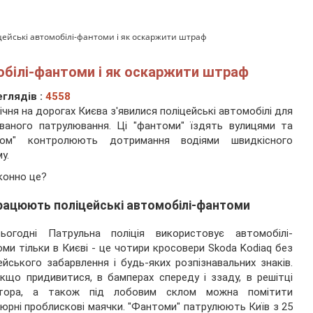
цейські автомобілі-фантоми і як оскаржити штраф
мобілі-фантоми і як оскаржити штраф
глядів :
4558
січня на дорогах Києва з'явилися поліцейські автомобілі для
ваного патрулювання. Ці "фантоми" їздять вулицями та
ком" контролюють дотримання водіями швидкісного
у.
конно це?
рацюють поліцейські автомобілі-фантоми
ьогодні Патрульна поліція використовує автомобілі-
ми тільки в Києві - це чотири кросовери Skoda Kodiaq без
ейського забарвлення і будь-яких розпізнавальних знаків.
кщо придивитися, в бамперах спереду і ззаду, в решітці
атора, а також під лобовим склом можна помітити
тюрні проблискові маячки. "Фантоми" патрулюють Київ з 25