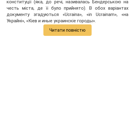
конституції (яка, до речі, називалась Бендерською на
честь міста, де її було прийнято). В обох варіантах
документу згадуються «Ucraina», «in Ucrainam», «на
Украйні», «Кіев и иные украинскіе городы».
Читати повністю