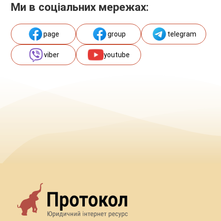
Ми в соціальних мережах:
page
group
telegram
viber
youtube