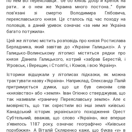
по нем всі переяславци… бе бо князь добр и крепок на
рати… и о нем же Украина много постона…” були
пов’язані зі смертю Володимира Глібовича,
переяславського князя. Це сталось під час походу на
половців, а даний уривок означає «за ним же Україна
багато потужила».
Цей же літопис містить розповідь про князя Ростислава
Берладника, який завітав до «України Галицької». А у
Галицько-Волинському літописі містяться рядки про
князя Данила Галицького, котрий «забрав Берестій, і
Угровськ, і Верещин, і Столп’є, і Комов, і всю Україну».
Історики відшукали у літописах підказки, як можна
трактувати назву «Україна». Наприклад, Олександр Палій
притримується думки, що це був синонім слів
«князівство» або «земля». Іван Огієнко стверджував, що
так називали «граничну Переяславську землю». Але є
імовірність, що так охрестили всі інші землі київські.
Канадський історик українського походження Орест
Субтельний, вважав, що слово «Україна», яке вперше
з’явилось 1187 року, означає географічно «Київське
порубіжжя». А Віталій Скляренко каже, що буква «у» в