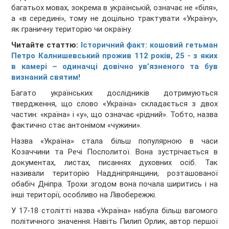
багатьох мовах, зокрема в українській, означає не «біля»,
а «в середині», тому не доцільно трактувати «Україну»,
як граничну територію чи окраїну.
Читайте статтю:
Історичний факт: кошовий гетьман
Петро Калнишевський прожив 112 років, 25 - з яких
в камері – одиначці довічно ув’язненого та був
визнаний святим!
Багато українських дослідників дотримуються
твердження, що слово «Україна» складається з двох
частин: «країна» і «у», що означає «рідний». Тобто, назва
фактично стає антонімом «чужини».
Назва «Україна» стала більш популярною в часи
Козаччини та Речі Посполитої. Вона зустрічається в
документах, листах, писаннях духовних осіб. Так
називали територію Наддніпрянщини, розташованої
обабіч Дніпра. Трохи згодом вона почала ширитись і на
інші території, особливо на Лівобережжі.
У 17-18 столітті назва «Україна» набула більш вагомого
політичного значення. Навіть Пилип Орлик, автор першої