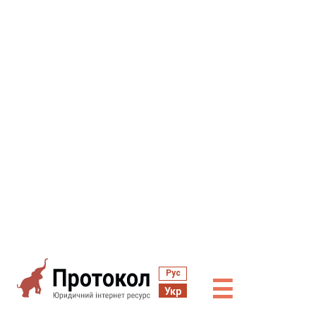
Рус
☰
Укр