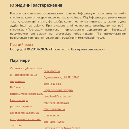
Юридичні застереження
Protocol.ua є власником авторських прав на інформацію, розміщену на веб -
сторінках даного ресурсу, якщо не вказано інше. Під інформацією розуміються
тексти, коментарі, статті, фотозображення, малюнки, ящик-шота, скани, відео,
аудіо, інші матеріали. При використанні матеріалів, розміщених на веб -
сторінках «Протокол» наявність гіперпосилання відкритого для індексації
пошуковими системами на protocol.ua обов`язкове. Під використанням
розуміється копіювання, адаптація, рерайтинг, модифікація тощо.
Повний текст
Copyright © 2014-2026 «Протокол». Всі права захищені.
Партнери
Сережки з діамантами
pereklad.ua
alliancetechnika.ua
Підготовка до НМТ / ЗНО
миралинкс
Винна шафа
Веб мастер
Перевезення хворих
https://motokosmos.ua/
hospice-life.com.ua/
Синтезатори
mk-translations.ua
perevod.agency
maltina.com.ua
agrotechnika.com.ua
Шафи купе
europeservice.com.ua
Брендові сумки
текст юа
Натяжні стелі Nova Stelya