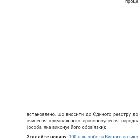
проце
встановлено, що вносити до Єдиного реєстру до
вчинення кримінального правопорушення народн
(особа, яка виконує його обов’язки);
Згадайте новину:
100 днів роботи Вищого антико