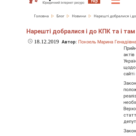
☰
Укр
Головна
Блог
Новини
Нарешті добралися і до
Нарешті добралися і до КПК та і та
18.12.2019
Автор:
Понзель Марина Генадіївн
Прий
актів
Украї
щодо 
сайті
Зако
поло
реал
необх
Верхо
статт
депут
Зако