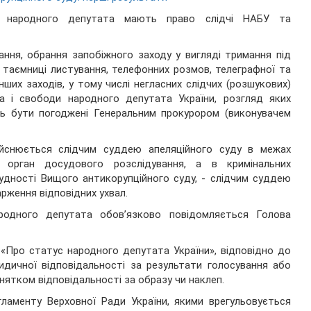
о народного депутата мають право слідчі НАБУ та
ння, обрання запобіжного заходу у вигляді тримання під
таємниці листування, телефонних розмов, телеграфної та
нших заходів, у тому числі негласних слідчих (розшукових)
а і свободи народного депутата України, розгляд яких
ть бути погоджені Генеральним прокурором (виконувачем
йснюється слідчим суддею апеляційного суду в межах
я орган досудового розслідування, а в кримінальних
удності Вищого антикорупційного суду, - слідчим суддею
рження відповідних ухвал.
одного депутата обов’язково повідомляється Голова
«Про статус народного депутата України», відповідно до
идичної відповідальності за результати голосування або
нятком відповідальності за образу чи наклеп.
ламенту Верховної Ради України, якими врегульовується