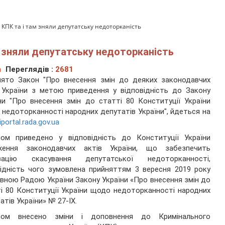
 КПК та і там зняли депутатську недоторканість
м зняли депутатську недоторканість
а
Переглядів :
2681
нято Закон "Про внесення змін до деяких законодавчих
 України з метою приведення у відповідність до Закону
ни "Про внесення змін до статті 80 Конституції України
недоторканності народних депутатів України", йдеться на
iportal.rada.gov.ua
ном приведено у відповідність до Конституції України
ження законодавчих актів України, що забезпечить
ізацію скасування депутатської недоторканності,
ідність чого зумовлена прийняттям 3 вересня 2019 року
вною Радою України Закону України «Про внесення змін до
і 80 Конституції України щодо недоторканності народних
атів України» № 27-ІХ.
ном внесено зміни і доповнення до Кримінального