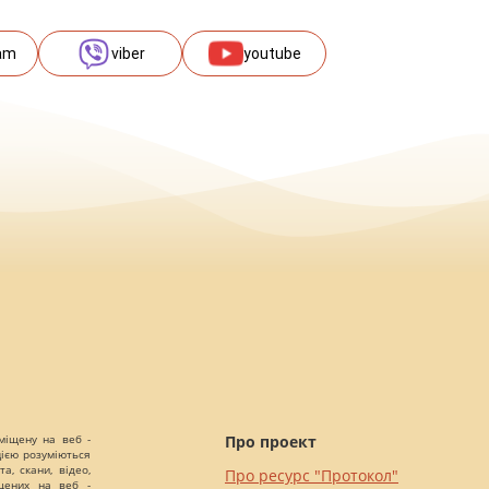
am
viber
youtube
міщену на веб -
Про проект
цією розуміються
а, скани, відео,
Про ресурс "Протокол"
іщених на веб -