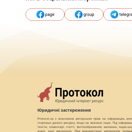
page
group
telegr
Юридичні застереження
Protocol.ua є власником авторських прав на інформацію, роз
сторінках даного ресурсу, якщо не вказано інше. Під інформа
тексти, коментарі, статті, фотозображення, малюнки, ящик-шот
аудіо, інші матеріали. При використанні матеріалів, розм