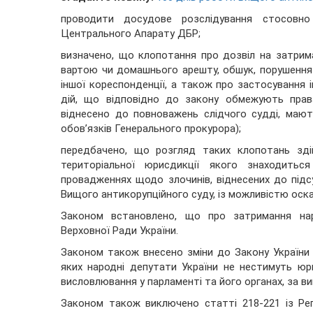
проводити досудове розслідування стосовн
Центрального Апарату ДБР;
визначено, що клопотання про дозвіл на затрима
вартою чи домашнього арешту, обшук, порушення 
іншої кореспонденції, а також про застосування і
дій, що відповідно до закону обмежують прав
віднесено до повноважень слідчого судді, маю
обов’язків Генерального прокурора);
передбачено, що розгляд таких клопотань зді
територіальної юрисдикції якого знаходитьс
провадженнях щодо злочинів, віднесених до підс
Вищого антикорупційного суду, із можливістю оска
Законом встановлено, що про затримання нар
Верховної Ради України.
Законом також внесено зміни до Закону України 
яких народні депутати України не нестимуть юр
висловлювання у парламенті та його органах, за ви
Законом також виключено статті 218-221 із Рег