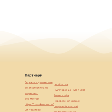
Партнери
Сережки з діамантами
pereklad.ua
alliancetechnika.ua
Підготовка до НМТ / ЗНО
миралинкс
Винна шафа
Веб мастер
Перевезення хворих
https://motokosmos.ua/
hospice-life.com.ua/
Синтезатори
mk-translations.ua