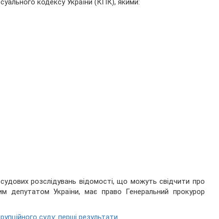
суального кодексу України (КПК), якими:
судових розслідувань відомості, що можуть свідчити про
им депутатом України, має право Генеральний прокурор
рупційного суду: перші результати