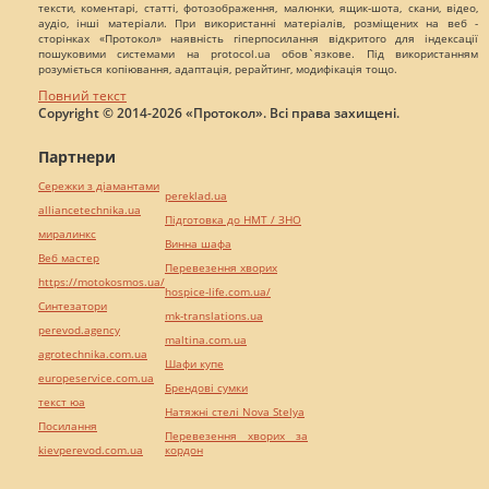
тексти, коментарі, статті, фотозображення, малюнки, ящик-шота, скани, відео,
аудіо, інші матеріали. При використанні матеріалів, розміщених на веб -
сторінках «Протокол» наявність гіперпосилання відкритого для індексації
пошуковими системами на protocol.ua обов`язкове. Під використанням
розуміється копіювання, адаптація, рерайтинг, модифікація тощо.
Повний текст
Copyright © 2014-2026 «Протокол». Всі права захищені.
Партнери
Сережки з діамантами
pereklad.ua
alliancetechnika.ua
Підготовка до НМТ / ЗНО
миралинкс
Винна шафа
Веб мастер
Перевезення хворих
https://motokosmos.ua/
hospice-life.com.ua/
Синтезатори
mk-translations.ua
perevod.agency
maltina.com.ua
agrotechnika.com.ua
Шафи купе
europeservice.com.ua
Брендові сумки
текст юа
Натяжні стелі Nova Stelya
Посилання
Перевезення хворих за
kievperevod.com.ua
кордон