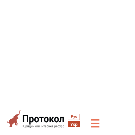
Рус
☰
Укр