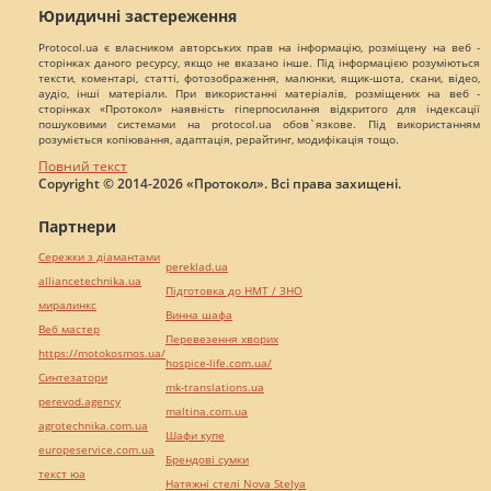
Юридичні застереження
Protocol.ua є власником авторських прав на інформацію, розміщену на веб -
сторінках даного ресурсу, якщо не вказано інше. Під інформацією розуміються
тексти, коментарі, статті, фотозображення, малюнки, ящик-шота, скани, відео,
аудіо, інші матеріали. При використанні матеріалів, розміщених на веб -
сторінках «Протокол» наявність гіперпосилання відкритого для індексації
пошуковими системами на protocol.ua обов`язкове. Під використанням
розуміється копіювання, адаптація, рерайтинг, модифікація тощо.
Повний текст
Copyright © 2014-2026 «Протокол». Всі права захищені.
Партнери
Сережки з діамантами
pereklad.ua
alliancetechnika.ua
Підготовка до НМТ / ЗНО
миралинкс
Винна шафа
Веб мастер
Перевезення хворих
https://motokosmos.ua/
hospice-life.com.ua/
Синтезатори
mk-translations.ua
perevod.agency
maltina.com.ua
agrotechnika.com.ua
Шафи купе
europeservice.com.ua
Брендові сумки
текст юа
Натяжні стелі Nova Stelya