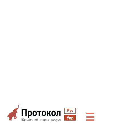
Рус
☰
Укр