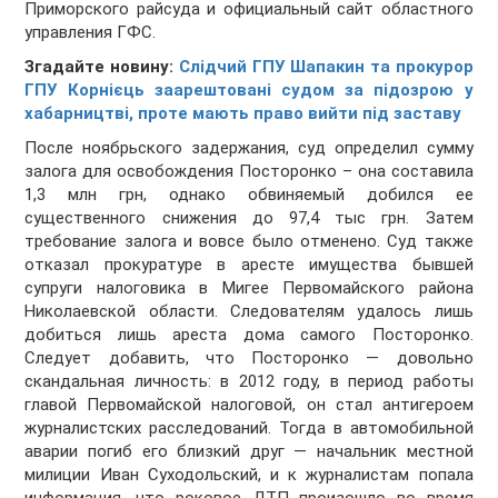
Приморского райсуда и официальный сайт областного
управления ГФС.
Згадайте новину:
Слідчий ГПУ Шапакин та прокурор
ГПУ Корнієць заарештовані судом за підозрою у
хабарництві, проте мають право вийти під заставу
После ноябрьского задержания, суд определил сумму
залога для освобождения Посторонко – она составила
1,3 млн грн, однако обвиняемый добился ее
существенного снижения до 97,4 тыс грн. Затем
требование залога и вовсе было отменено. Суд также
отказал прокуратуре в аресте имущества бывшей
супруги налоговика в Мигее Первомайского района
Николаевской области. Следователям удалось лишь
добиться лишь ареста дома самого Посторонко.
Следует добавить, что Посторонко — довольно
скандальная личность: в 2012 году, в период работы
главой Первомайской налоговой, он стал антигероем
журналистских расследований. Тогда в автомобильной
аварии погиб его близкий друг — начальник местной
милиции Иван Суходольский, и к журналистам попала