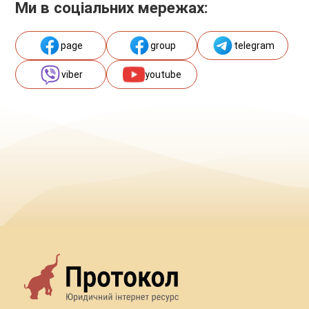
Ми в соціальних мережах:
page
group
telegram
viber
youtube