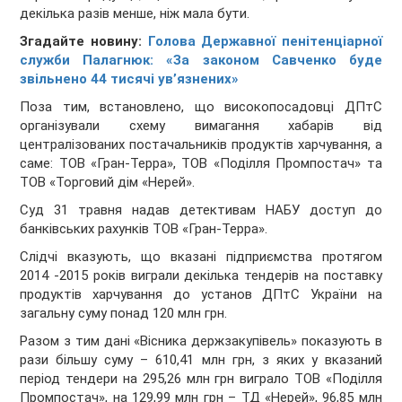
декілька разів менше, ніж мала бути.
Згадайте новину:
Голова Державної пенітенціарної
служби Палагнюк: «За законом Савченко буде
звільнено 44 тисячі ув’язнених»
Поза тим, встановлено, що високопосадовці ДПтС
організували схему вимагання хабарів від
централізованих постачальників продуктів харчування, а
саме: ТОВ «Гран-Терра», ТОВ «Поділля Промпостач» та
ТОВ «Торговий дім «Нерей».
Суд 31 травня надав детективам НАБУ доступ до
банківських рахунків ТОВ «Гран-Терра».
Слідчі вказують, що вказані підприємства протягом
2014 -2015 років виграли декілька тендерів на поставку
продуктів харчування до установ ДПтС України на
загальну суму понад 120 млн грн.
Разом з тим дані «Вісника держзакупівель» показують в
рази більшу суму – 610,41 млн грн, з яких у вказаний
період тендери на 295,26 млн грн виграло ТОВ «Поділля
Промпостач», на 129,99 млн грн – ТД «Нерей», 96,85 млн