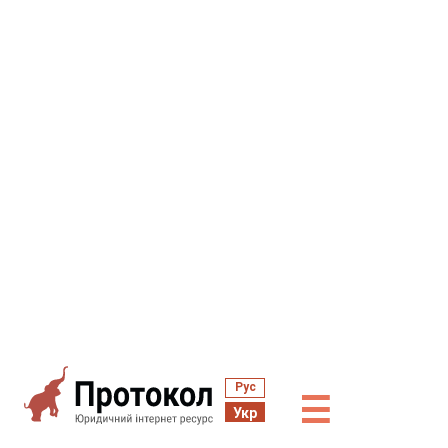
Рус
☰
Укр