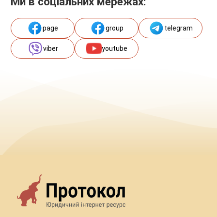
Ми в соціальних мережах:
page
group
telegram
viber
youtube