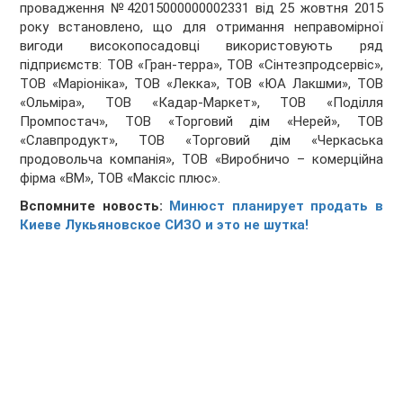
провадження №42015000000002331 від 25 жовтня 2015
року встановлено, що для отримання неправомірної
вигоди високопосадовці використовують ряд
підприємств: ТОВ «Гран-терра», ТОВ «Сінтезпродсервіс»,
ТОВ «Маріоніка», ТОВ «Лекка», ТОВ «ЮА Лакшми», ТОВ
«Ольміра», ТОВ «Кадар-Маркет», ТОВ «Поділля
Промпостач», ТОВ «Торговий дім «Нерей», ТОВ
«Славпродукт», ТОВ «Торговий дім «Черкаська
продовольча компанія», ТОВ «Виробничо – комерційна
фірма «ВМ», ТОВ «Максіс плюс».
Вспомните новость:
Минюст планирует продать в
Киеве Лукьяновское СИЗО и это не шутка!