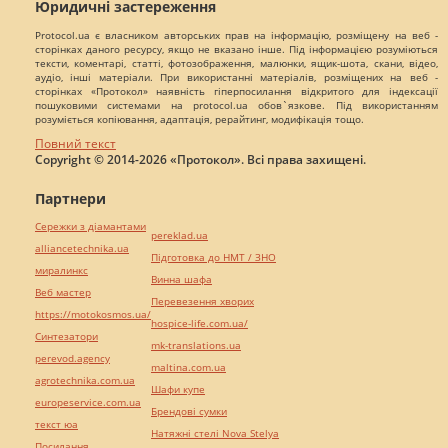
Юридичні застереження
Protocol.ua є власником авторських прав на інформацію, розміщену на веб -
сторінках даного ресурсу, якщо не вказано інше. Під інформацією розуміються
тексти, коментарі, статті, фотозображення, малюнки, ящик-шота, скани, відео,
аудіо, інші матеріали. При використанні матеріалів, розміщених на веб -
сторінках «Протокол» наявність гіперпосилання відкритого для індексації
пошуковими системами на protocol.ua обов`язкове. Під використанням
розуміється копіювання, адаптація, рерайтинг, модифікація тощо.
Повний текст
Copyright © 2014-2026 «Протокол». Всі права захищені.
Партнери
Сережки з діамантами
pereklad.ua
alliancetechnika.ua
Підготовка до НМТ / ЗНО
миралинкс
Винна шафа
Веб мастер
Перевезення хворих
https://motokosmos.ua/
hospice-life.com.ua/
Синтезатори
mk-translations.ua
perevod.agency
maltina.com.ua
agrotechnika.com.ua
Шафи купе
europeservice.com.ua
Брендові сумки
текст юа
Натяжні стелі Nova Stelya
Посилання