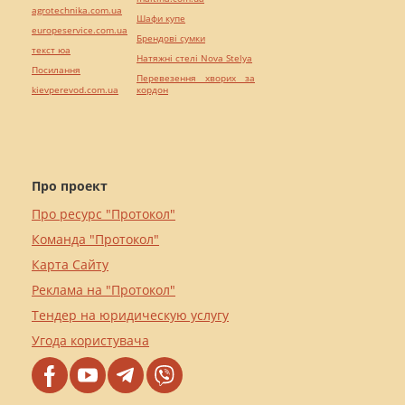
agrotechnika.com.ua
Шафи купе
europeservice.com.ua
Брендові сумки
текст юа
Натяжні стелі Nova Stelya
Посилання
Перевезення хворих за
kievperevod.com.ua
кордон
Про проект
Про ресурс "Протокол"
Команда "Протокол"
Карта Сайту
Реклама на "Протокол"
Тендер на юридическую услугу
Угода користувача