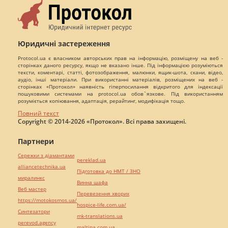
Юридичні застереження
Protocol.ua є власником авторських прав на інформацію, розміщену на веб -
сторінках даного ресурсу, якщо не вказано інше. Під інформацією розуміються
тексти, коментарі, статті, фотозображення, малюнки, ящик-шота, скани, відео,
аудіо, інші матеріали. При використанні матеріалів, розміщених на веб -
сторінках «Протокол» наявність гіперпосилання відкритого для індексації
пошуковими системами на protocol.ua обов`язкове. Під використанням
розуміється копіювання, адаптація, рерайтинг, модифікація тощо.
Повний текст
Copyright © 2014-2026 «Протокол». Всі права захищені.
Партнери
Сережки з діамантами
pereklad.ua
alliancetechnika.ua
Підготовка до НМТ / ЗНО
миралинкс
Винна шафа
Веб мастер
Перевезення хворих
https://motokosmos.ua/
hospice-life.com.ua/
Синтезатори
mk-translations.ua
perevod.agency
maltina.com.ua