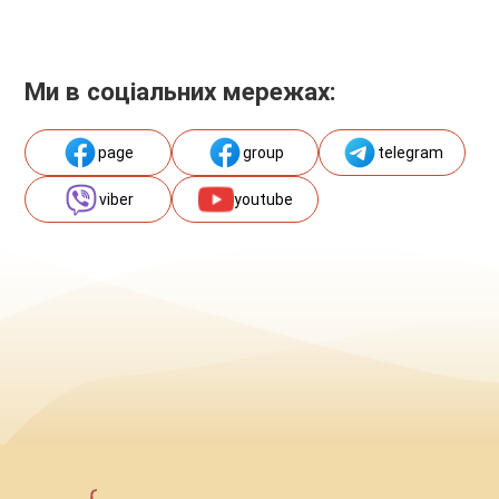
Ми в соціальних мережах:
page
group
telegram
viber
youtube