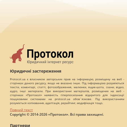
Юридичні застереження
Protocol.ua є власником авторських прав на інформацію, розміщену на веб -
сторінках даного ресурсу, якщо не вказано інше. Під інформацією розуміються
тексти, коментарі, статті, фотозображення, малюнки, ящик-шота, скани, відео,
аудіо, інші матеріали. При використанні матеріалів, розміщених на веб -
сторінках «Протокол» наявність гіперпосилання відкритого для індексації
пошуковими системами на protocol.ua обов`язкове. Під використанням
розуміється копіювання, адаптація, рерайтинг, модифікація тощо.
Повний текст
Copyright © 2014-2026 «Протокол». Всі права захищені.
Партнери