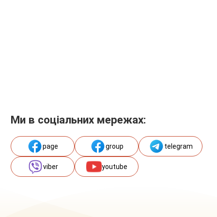
Ми в соціальних мережах:
page
group
telegram
viber
youtube