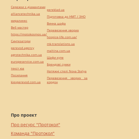
Сережки з діамантами
pereklad.ua
alliancetechnika.ua
Підготовка до НМТ / ЗНО
миралинкс
Винна шафа
Веб мастер
Перевезення хворих
https://motokosmos.ua/
hospice-life.com.ua/
Синтезатори
mk-translations.ua
perevod.agency
maltina.com.ua
agrotechnika.com.ua
Шафи купе
europeservice.com.ua
Брендові сумки
текст юа
Натяжні стелі Nova Stelya
Посилання
Перевезення хворих за
kievperevod.com.ua
кордон
Про проект
Про ресурс "Протокол"
Команда "Протокол"