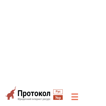
Рус
☰
Укр