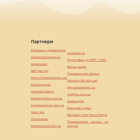
Партнери
Сережки з діамантами
pereklad.ua
alliancetechnika.ua
Підготовка до НМТ / ЗНО
миралинкс
Винна шафа
Веб мастер
Перевезення хворих
https://motokosmos.ua/
hospice-life.com.ua/
Синтезатори
mk-translations.ua
perevod.agency
maltina.com.ua
agrotechnika.com.ua
Шафи купе
europeservice.com.ua
Брендові сумки
текст юа
Натяжні стелі Nova Stelya
Посилання
Перевезення хворих за
kievperevod.com.ua
кордон