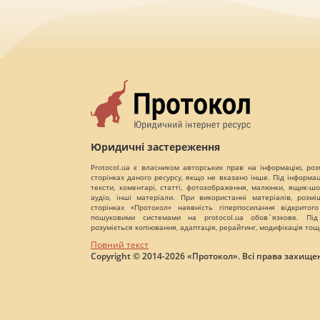
Юридичні застереження
Protocol.ua є власником авторських прав на інформацію, роз
сторінках даного ресурсу, якщо не вказано інше. Під інформа
тексти, коментарі, статті, фотозображення, малюнки, ящик-шот
аудіо, інші матеріали. При використанні матеріалів, розм
сторінках «Протокол» наявність гіперпосилання відкритого
пошуковими системами на protocol.ua обов`язкове. Під
розуміється копіювання, адаптація, рерайтинг, модифікація тощ
Повний текст
Copyright © 2014-2026 «Протокол». Всі права захищен