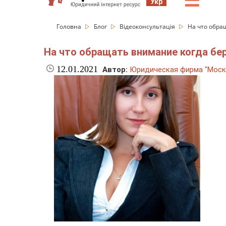
☰
Укр
Головна
Блог
Відеоконсультація
На что обра
На что обращать внимание когда бер
12.01.2021
Автор:
Юридическая фирма "Моск