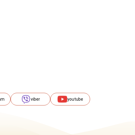
am
viber
youtube