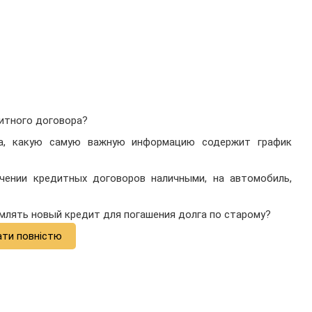
дитного договора?
та, какую самую важную информацию содержит график
ении кредитных договоров наличными, на автомобиль,
рмлять новый кредит для погашения долга по старому?
ати повністю