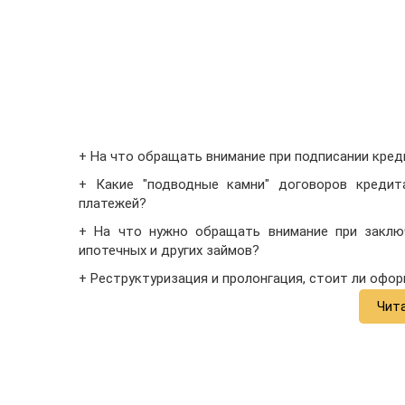
+ На что обращать внимание при подписании кре
+ Какие "подводные камни" договоров креди
платежей?
+ На что нужно обращать внимание при заключ
ипотечных и других займов?
+ Реструктуризация и пролонгация, стоит ли офо
Чит