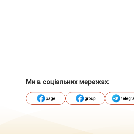
Ми в соціальних мережах:
page
group
telegr