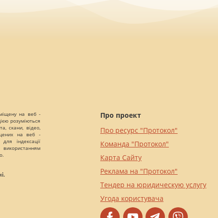
міщену на веб -
Про проект
цією розуміються
а, скани, відео,
Про ресурс "Протокол"
іщених на веб -
 для індексації
Команда "Протокол"
 використанням
о.
Карта Сайту
Реклама на "Протокол"
і.
Тендер на юридическую услугу
Угода користувача