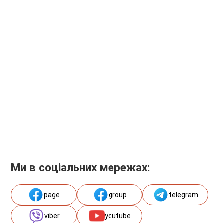
Ми в соціальних мережах:
page
group
telegram
viber
youtube