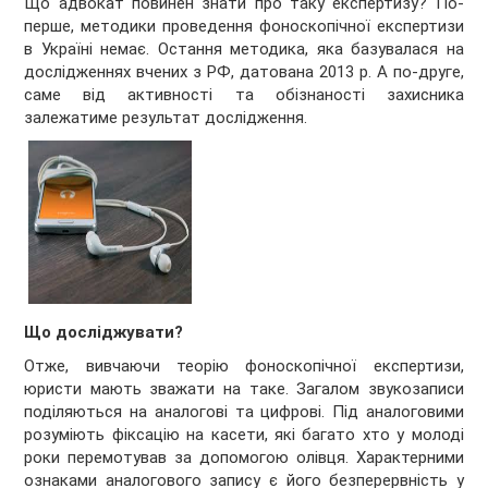
Що адвокат повинен знати про таку експертизу? По-
перше, методики проведення фоноскопічної експертизи
в Україні немає. Остання методика, яка базувалася на
дослідженнях вчених з РФ, датована 2013 р. А по-друге,
саме від активності та обізнаності захисника
залежатиме результат дослідження.
Що досліджувати?
Отже, вивчаючи теорію фоноскопічної експертизи,
юристи мають зважати на таке. Загалом звукозаписи
поділяються на аналогові та цифрові. Під аналоговими
розуміють фіксацію на касети, які багато хто у молоді
роки перемотував за допомогою олівця. Характерними
ознаками аналогового запису є його безперервність у