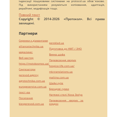
індексації пошуковими системами на protocol.ua обов`язкове.
Під використанням розуміється копіювання, адаптація,
рерайтинг, модифікація тощо.
Повний текст
Copyright © 2014-2026 «Протокол». Всі права
захищені.
Партнери
Сережки з діамантами
pereklad.ua
alliancetechnika.ua
Підготовка до НМТ / ЗНО
миралинкс
Винна шафа
Веб мастер
Перевезення хворих
https://motokosmos.ua/
hospice-life.com.ua/
Синтезатори
mk-translations.ua
perevod.agency
maltina.com.ua
agrotechnika.com.ua
Шафи купе
europeservice.com.ua
Брендові сумки
текст юа
Натяжні стелі Nova Stelya
Посилання
Перевезення хворих за
kievperevod.com.ua
кордон