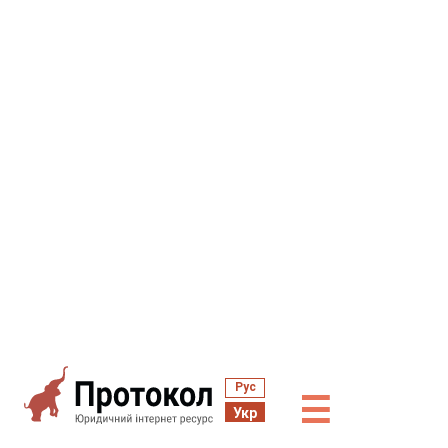
Рус
☰
Укр