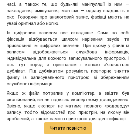
часі, а також те, що будь-які маніпуляції із ним —
накладання, змішування, монтаж — одразу впадають в
око. Говорячи про аналоговий запис, фахівці мають на
увазі оригінал або копію.
Із цифровим записом все складніше. Сама по собі
фіксація відбувається шляхом нарізання звуків та
присвоєння їм цифрових значень. При цьому у файлі із
записом відображається службова інформація,
індивідуальна для кожного записувального пристрою. І
ось тут поряд з оригіналом і копією з’являється
дублікат. Під дублікатом розуміють повторне зняття
файлу із записувального пристрою зі збереженням
службової інформації.
Якщо ж файл потрапив у комп’ютер, а звідти був
скопійований, він не підлягає експертному дослідженню.
Звісно, якщо експерт не матиме повного «родоводу»
запису, тобто відомостей про пристрій, на якому він
зроблений, а також самого пристрою для ідентифікації.
Читати повністю