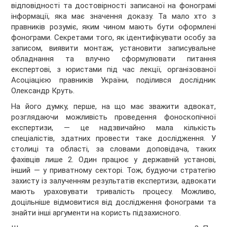
відповідності та достовірності записаної на фонограмі
інформації, яка має значення доказу. Та мало хто з
правників розуміє, яким чином мають бути оформлені
фонограми. Секретами того, як ідентифікувати особу за
записом, виявити монтаж, установити записувальне
обладнання та влучно
сформулювати питання
експертові, з юристами під час лекції, організованої
Асоціацією правників України, поділився дослідник
Олександр Круть.
На його думку, перше, на що має зважити адвокат,
розглядаючи можливість проведення фоноскопічної
експертизи, — це надзвичайно мала кількість
спеціалістів, здатних провести таке дослідження. У
столиці та області, за словами доповідача, таких
фахівців лише 2. Один працює у державній установі,
інший — у приватному секторі. Тож, будуючи стратегію
захисту із залученням результатів експертизи, адвокати
мають ураховувати тривалість процесу. Можливо,
доцільніше відмовитися від дослідження фонограми та
знайти інші аргументи на користь підзахисного.