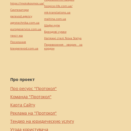
https://motokosmos.ua/
hospice-life.com.ua/
Синтезатори
mk-translations.ua
perevod.agency
maltina.com.ua
agrotechnika.com.ua
Шафи купе
europeservice.com.ua
Брендові сумки
текст юа
Натяжні стелі Nova Stelya
Посилання
Перевезення хворих за
kievperevod.com.ua
кордон
Про проект
Про ресурс "Протокол"
Команда "Протокол"
Карта Сайту
Реклама на "Протокол"
Тендер на юридическую услугу
Угода користувача