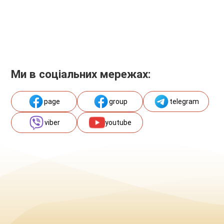
Ми в соціальних мережах:
page
group
telegram
viber
youtube