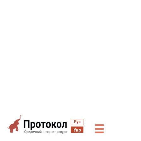
Рус
☰
Укр