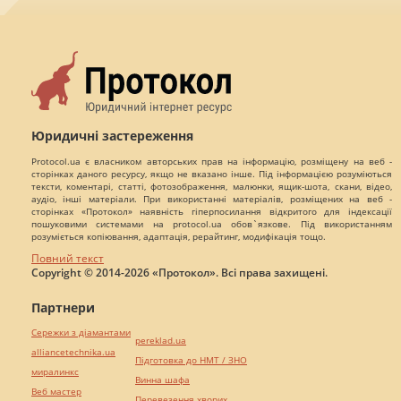
Юридичні застереження
Protocol.ua є власником авторських прав на інформацію, розміщену на веб -
сторінках даного ресурсу, якщо не вказано інше. Під інформацією розуміються
тексти, коментарі, статті, фотозображення, малюнки, ящик-шота, скани, відео,
аудіо, інші матеріали. При використанні матеріалів, розміщених на веб -
сторінках «Протокол» наявність гіперпосилання відкритого для індексації
пошуковими системами на protocol.ua обов`язкове. Під використанням
розуміється копіювання, адаптація, рерайтинг, модифікація тощо.
Повний текст
Copyright © 2014-2026 «Протокол». Всі права захищені.
Партнери
Сережки з діамантами
pereklad.ua
alliancetechnika.ua
Підготовка до НМТ / ЗНО
миралинкс
Винна шафа
Веб мастер
Перевезення хворих