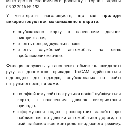
Міністерства економічного розвитку і торгівлі України
08.02.2016 № 193.
У міністерстві наголошують, що
всі прилади
використовуються максимально відкрито:
опубліковано карту з нанесенням ділянок
використання;
стоять попереджувальні знаки;
стоїть службовий автомобіль на синіх
проблискових маячках.
Фіксація порушень установлених обмежень швидкості
руху за допомогою приладів TruCAM здійснюється
відповідно до підходів, опублікованих на сайті
патрульної поліції,
а саме:
на офіційному сайті патрульної поліції публікується
карта, з нанесенням ділянок використання
приладів;
інформування водіїв транспортних засобів про
наближення до ділянки автомобільної дороги, на
якій здійснюється контроль швидкісного режиму,